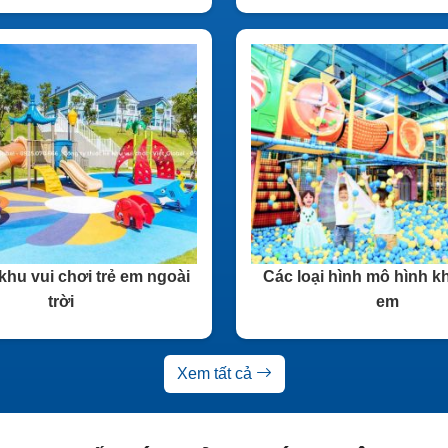
khu vui chơi trẻ em ngoài
Các loại hình mô hình kh
trời
em
Xem tất cả