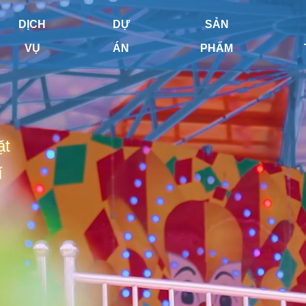
DỊCH
DỰ
SẢN
VỤ
ÁN
PHẨM
ặt
í