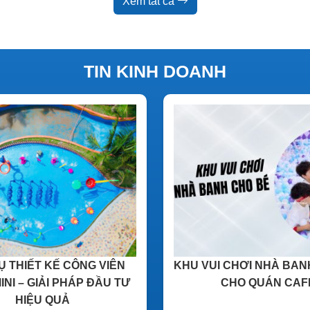
Xem tất cả
TIN KINH DOANH
Ụ THIẾT KẾ CÔNG VIÊN
KHU VUI CHƠI NHÀ BAN
NI – GIẢI PHÁP ĐẦU TƯ
CHO QUÁN CAF
HIỆU QUẢ