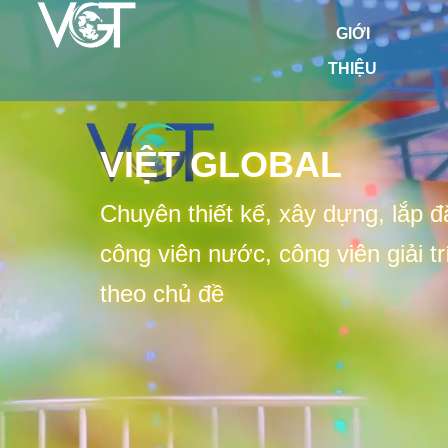
GIỚI
THIỆU
VIỆT GLOBAL
Chuyên thiết kế, xây dựng, lắp đ
công viên nước, công viên giải tr
theo chủ đề