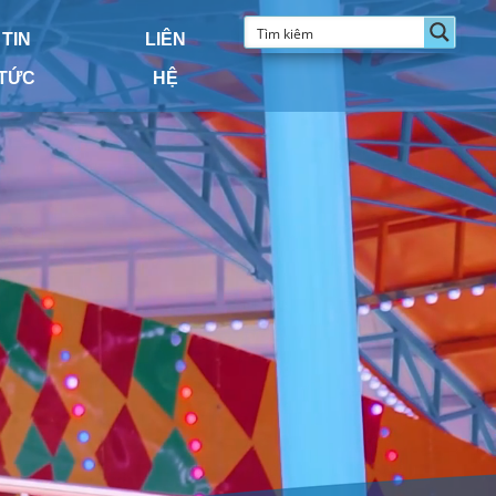
TIN
LIÊN
TỨC
HỆ