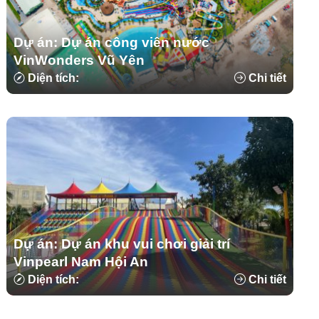
Dự án: Dự án công viên nước
VinWonders Vũ Yên
Diện tích:
Chi tiết
Dự án: Dự án khu vui chơi giải trí
Vinpearl Nam Hội An
Diện tích:
Chi tiết