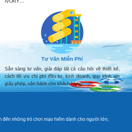
IVORY…
Tư Vấn Miễn Phí
Sẵn sàng tư vấn, giải đáp tất cả câu hỏi về thiết kế,
cách tối ưu chi phí đầu tư, kinh doanh, quy trình xin
giấy phép, vận hành cho khách hàng.
em đến những trò chơi mạo hiểm dành cho người lớn.