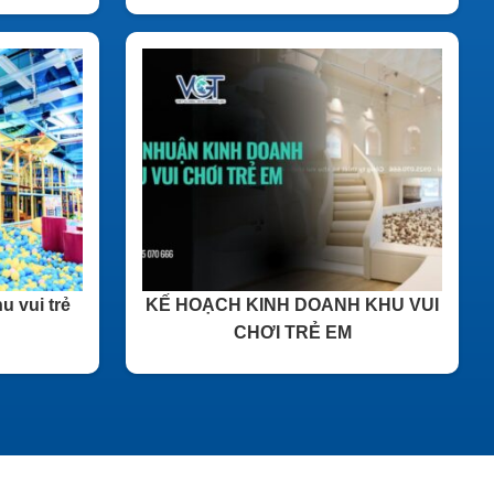
u vui trẻ
KẾ HOẠCH KINH DOANH KHU VUI
CHƠI TRẺ EM