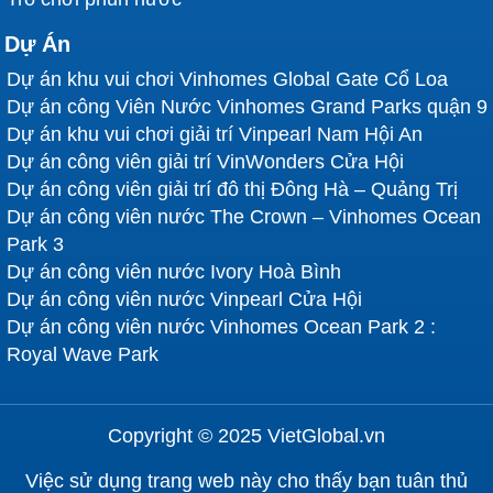
đích sử dụng. Dưới đây là những phân loại phổ biến
và đặc trưng của chúng:
Dự Án
Dự án khu vui chơi Vinhomes Global Gate Cổ Loa
Xe điện đụng dành cho trẻ em:
Đây là dòng xe
Dự án công Viên Nước Vinhomes Grand Parks quận 9
được thiết kế chuyên biệt để đảm bảo an toàn tối đa
Dự án khu vui chơi giải trí Vinpearl Nam Hội An
cho các bé. Những chiếc xe này thường có kích
Dự án công viên giải trí VinWonders Cửa Hội
thước nhỏ gọn, vừa vặn với vóc dáng của trẻ, giúp
Dự án công viên giải trí đô thị Đông Hà – Quảng Trị
các em dễ dàng điều khiển. Tốc độ di chuyển của
Dự án công viên nước The Crown – Vinhomes Ocean
chúng được giới hạn ở mức rất thấp nhằm giảm
Park 3
thiểu mọi rủi ro, cho phép trẻ em thỏa sức vui chơi
Dự án công viên nước Ivory Hoà Bình
mà vẫn được bảo vệ. Loại xe này đặc biệt phù hợp
Dự án công viên nước Vinpearl Cửa Hội
với các bạn nhỏ trong đội tuổi từ 4 đến 10, mang lại
Dự án công viên nước Vinhomes Ocean Park 2 :
trải nghiệm lái xe vui nhộn, an toàn và giúp các bé tự
Royal Wave Park
tin hơn trong việc khám phá môi trường xung quanh.
Xe điện đụng dành cho người lớn:
Đối với những
ai tìm kiếm cảm giác mạnh mẽ và kịch tính hơn,
Copyright © 2025 VietGlobal.vn
những chiếc xe điện đụng dành cho người lớn chính
Việc sử dụng trang web này cho thấy bạn tuân thủ
là lựa chọn lý tưởng. Chúng được chế tạo với kích