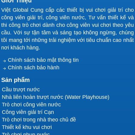
Giới Thiệu
Việt Global Cung cấp các thiết bị vui chơi giải trí cho
công viên giải trí, công viên nước, Tư vấn thiết kế và
Mua bán xe điện đụng
thi công trò chơi dành cho công viên vui chơi theo yêu
Xe điện đụng hoạt động nhờ động cơ điện, nhận
cầu. Với sự tận tâm và sáng tạo không ngừng, chúng
điện từ sàn đấu hoặc pin. Người chơi điều khiển xe
tôi mang tới những trải nghiệm với tiêu chuẩn cao nhất
qua tay lái và bàn đạp, tự do di chuyển và tạo va
nơi khách hàng.
chạm vui nhộn trong không gian an toàn.
Chính sách bảo mật thông tin
3. Các loại xe điện đụng
Chính sách bảo hành
Trong thế giới giải trí đa dạng của các khu vui chơi,
Sản phẩm
trò xe điện đụng (hay còn gọi là xe bumper) luôn là
Cầu trượt nước
một điểm nhấn thu hút đông đảo người chơi ở mọi
Nhà liên hoàn trượt nước (Water Playhouse)
lứa tuổi, mang lại tiếng cười và những phút giây giải
Trò chơi công viên nước
trí đầy sảng khoái. Để đáp ứng nhu cầu phong phú
Công viên giải trí Cạn
của khách hàng, các nhà sản xuất đã cho ra đời
Trò chơi trong nhà theo chủ đề
nhiều biến thể xe điện đụng khác nhau, mỗi loại
Thiết kế khu vui chơi
được thiết kế riêng biệt cho từng đối tượng và mục
Trò chơi phun nước