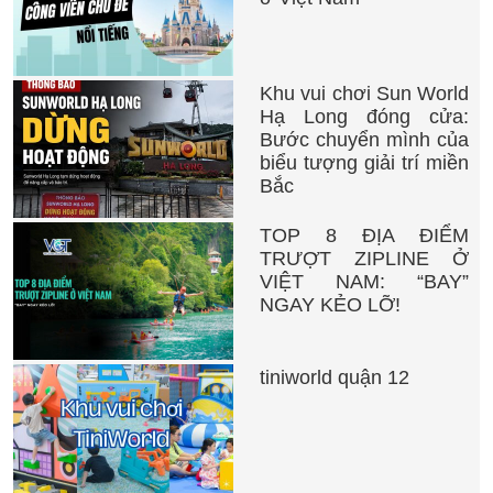
đụng chính là động cơ điện. Nguồn năng lượng
cho động cơ này có thể đến từ hai nguồn chính:
hệ thống điện được cung cấp thông qua sàn đấu
để tạo ra dòng điện hoặc từ các bộ pin được tích
Khu vui chơi Sun World
Hạ Long đóng cửa:
hợp sẵn trên xe. Dù là nguồn điện nào, động cơ
Bước chuyển mình của
này được thiết kế để hoạt động một cách êm ái,
biểu tượng giải trí miền
không gây tiếng ồn khó chịu, đồng thời cung cấp
Bắc
đủ lực để xe di chuyển mượt mà theo ý muốn
của người điều khiển.
TOP 8 ĐỊA ĐIỂM
Hệ thống điều khiển trực quan:
Việc “cầm
TRƯỢT ZIPLINE Ở
VIỆT NAM: “BAY”
cương” chiếc xe điện đụng trở nên vô cùng đơn
NGAY KẺO LỠ!
giản nhờ vào hệ thống lái được thiết kế theo
nguyên lý cơ học. Với một chiếc tay lái quen
thuộc, người chơi có thể dễ dàng điều chỉnh
tiniworld quận 12
hướng đi của xe, thực hiện các thao tác cua,
lách hay thậm chí là “tấn công” đối phương một
cách linh hoạt và hiệu quả. Sự đơn giản trong
thiết kế này giúp mọi lứa tuổi đều có thể nhanh