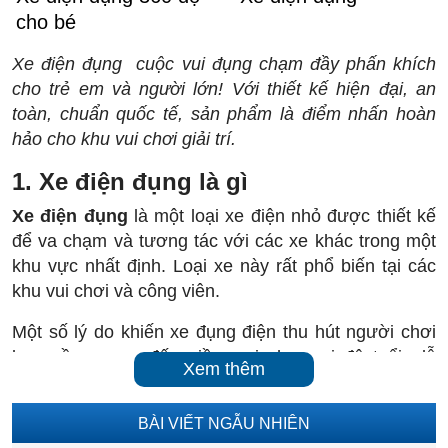
cho bé
Xe điện đụng cuộc vui đụng chạm đầy phấn khích
cho trẻ em và người lớn! Với thiết kế hiện đại, an
toàn, chuẩn quốc tế, sản phẩm là điểm nhấn hoàn
hảo cho khu vui chơi giải trí.
1. Xe điện đụng là gì
Xe điện đụng
là một loại xe điện nhỏ được thiết kế
để va chạm và tương tác với các xe khác trong một
khu vực nhất định. Loại xe này rất phổ biến tại các
khu vui chơi và công viên.
Một số lý do khiến xe đụng điện thu hút người chơi
bao gồm mang đến niềm vui cho mọi độ tuổi, dễ
Xem thêm
tham gia không cần kỹ năng lái xe phức tạp và tạo
cơ hội cho người chơi tương tác và giao lưu.
BÀI VIẾT NGẪU NHIÊN