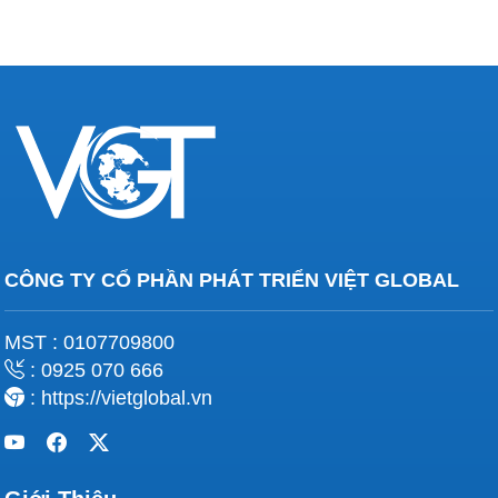
được bố trí ở những vị trí chiến lược để giảm
thiểu tác động lên cơ thể. Đặc biệt, sàn đấu
được thiết kế với khả năng cách điện, đảm bảo
an toàn tuyệt đối cho người chơi, ngăn ngừa mọi
nguy cơ về điện giật trong suốt quá trình tham
gia trò chơi.
CÔNG TY CỔ PHẦN PHÁT TRIỂN VIỆT GLOBAL
MST : 0107709800
: 0925 070 666
: https://vietglobal.vn