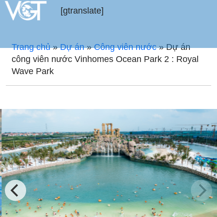
[gtranslate]
Trang chủ
»
Dự án
»
Công viên nước
»
Dự án
công viên nước Vinhomes Ocean Park 2 : Royal
Wave Park