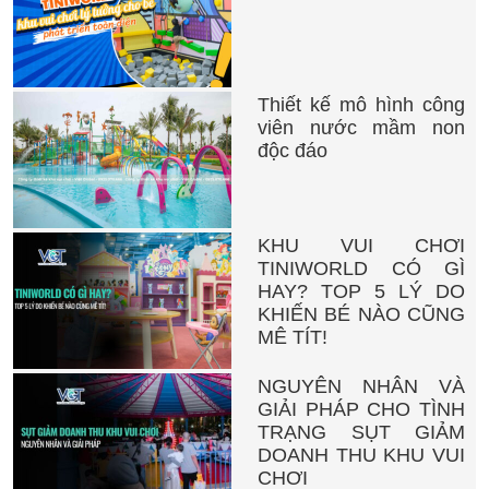
Thiết kế mô hình công
viên nước mầm non
độc đáo
KHU VUI CHƠI
TINIWORLD CÓ GÌ
HAY? TOP 5 LÝ DO
KHIẾN BÉ NÀO CŨNG
MÊ TÍT!
NGUYÊN NHÂN VÀ
GIẢI PHÁP CHO TÌNH
TRẠNG SỤT GIẢM
DOANH THU KHU VUI
CHƠI