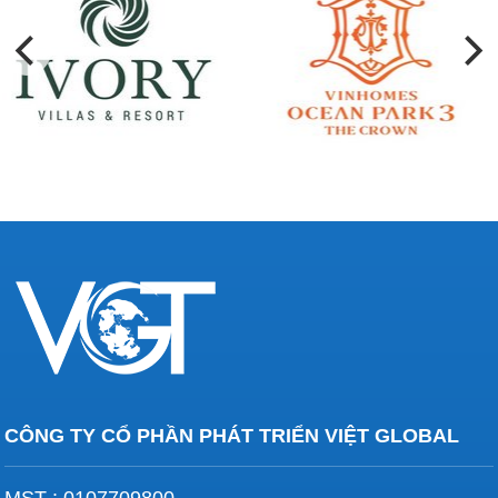
CÔNG TY CỔ PHẦN PHÁT TRIỂN VIỆT GLOBAL
MST : 0107709800