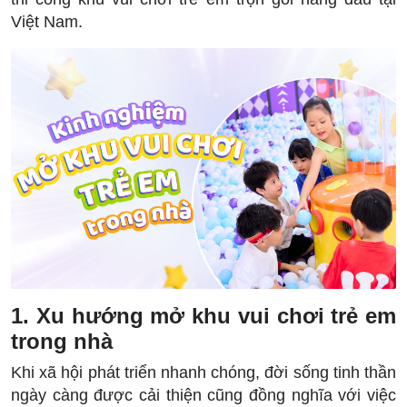
Việt Nam.
1. Xu hướng mở khu vui chơi trẻ em
trong nhà
Khi xã hội phát triển nhanh chóng, đời sống tinh thần
ngày càng được cải thiện cũng đồng nghĩa với việc