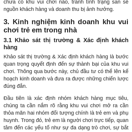
chưa có khu vui chơi nào, tránh tình trạng san sẻ
nguồn khách hàng và doanh thu bị ảnh hưởng.
3. Kinh nghiệm kinh doanh khu vui
chơi trẻ em trong nhà
3.1 Khảo sát thị trường & Xác định khách
hàng
Khảo sát thị trường & Xác định khách hàng là bước
quan trọng quyết định đến sự thành bại của khu vui
chơi. Thông qua bước này, chủ đầu tư có thể lên kế
hoạch kinh doanh và đưa ra được những chiến lược
đúng đắn.
Đầu tiên là xác định nhóm khách hàng mục tiêu,
chúng ta cần nắm rõ rằng khu vui chơi mở ra cần
thỏa mãn hai nhóm đối tượng chính là trẻ em và phụ
huynh. Trong đó, trẻ em là người chơi trực tiếp, quan
tâm đến các yếu tố như sự đa dạng trò chơi, sự bắt