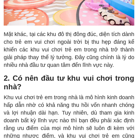
Mặt khác, tại các khu đô thị đông đúc, diện tích dành
cho trẻ em vui chơi ngoài trời bị thu hẹp đáng kể
khiến các khu vui chơi trẻ em trong nhà trở thành
giải pháp thay thế lý tưởng. Đây cũng chính là lý do
nhiều nhà đầu tư quan tâm đến lĩnh vực này.
2. Có nên đầu tư khu vui chơi trong
nhà?
Khu vui chơi trẻ em trong nhà là mô hình kinh doanh
hấp dẫn nhờ có khả năng thu hồi vốn nhanh chóng
và lợi nhuận dài hạn. Tuy nhiên, dù tham gia kinh
doanh bất kỳ lĩnh vực nào thì bạn đều phải xác định
rằng ưu điểm của mọi mô hình sẽ luôn đi kèm với
những nhược điểm, và khu vui chơi trẻ em cũng