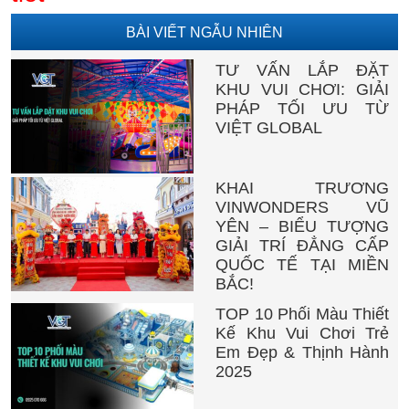
BÀI VIẾT NGẪU NHIÊN
TƯ VẤN LẮP ĐẶT
KHU VUI CHƠI: GIẢI
PHÁP TỐI ƯU TỪ
VIỆT GLOBAL
KHAI TRƯƠNG
VINWONDERS VŨ
YÊN – BIỂU TƯỢNG
GIẢI TRÍ ĐẲNG CẤP
QUỐC TẾ TẠI MIỀN
BẮC!
TOP 10 Phối Màu Thiết
Kế Khu Vui Chơi Trẻ
Em Đẹp & Thịnh Hành
2025