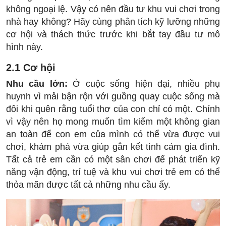
không ngoại lệ. Vậy có nên đầu tư khu vui chơi trong
nhà hay không? Hãy cùng phân tích kỹ lưỡng những
cơ hội và thách thức trước khi bắt tay đầu tư mô
hình này.
2.1 Cơ hội
Nhu cầu lớn:
Ở cuộc sống hiện đại, nhiều phụ
huynh vì mải bận rộn với guồng quay cuộc sống mà
đôi khi quên rằng tuổi thơ của con chỉ có một. Chính
vì vậy nên họ mong muốn tìm kiếm một không gian
an toàn để con em của mình có thể vừa được vui
chơi, khám phá vừa giúp gắn kết tình cảm gia đình.
Tất cả trẻ em cần có một sân chơi để phát triển kỹ
năng vận động, trí tuệ và khu vui chơi trẻ em có thể
thỏa mãn được tất cả những nhu cầu ấy.