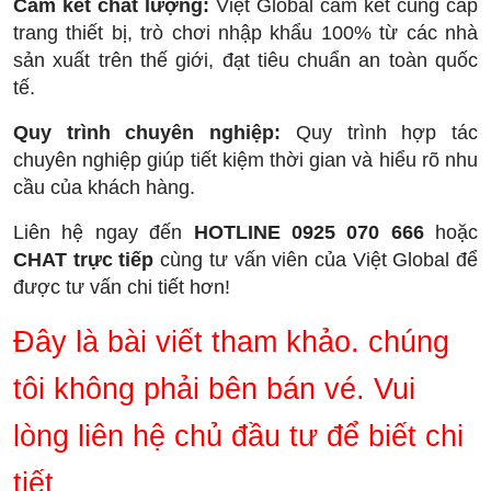
Cam kết chất lượng:
Việt Global cam kết cung cấp
trang thiết bị, trò chơi nhập khẩu 100% từ các nhà
sản xuất trên thế giới, đạt tiêu chuẩn an toàn quốc
tế.
Quy trình chuyên nghiệp:
Quy trình hợp tác
chuyên nghiệp giúp tiết kiệm thời gian và hiểu rõ nhu
cầu của khách hàng.
Liên hệ ngay đến
HOTLINE 0925 070 666
hoặc
CHAT trực tiếp
cùng tư vấn viên của Việt Global để
được tư vấn chi tiết hơn!
Đây là bài viết tham khảo. chúng
tôi không phải bên bán vé. Vui
lòng liên hệ chủ đầu tư để biết chi
tiết