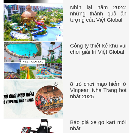
Nhìn lại năm 2024:
những thành quả ấn
tượng của Việt Global
Công ty thiết kế khu vui
chơi giải trí Việt Global
8 trò chơi mạo hiểm ở
Vinpearl Nha Trang hot
nhất 2025
Báo giá xe go kart mới
nhất