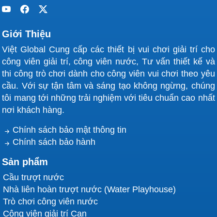
Giới Thiệu
Việt Global Cung cấp các thiết bị vui chơi giải trí cho
công viên giải trí, công viên nước, Tư vấn thiết kế và
thi công trò chơi dành cho công viên vui chơi theo yêu
cầu. Với sự tận tâm và sáng tạo không ngừng, chúng
tôi mang tới những trải nghiệm với tiêu chuẩn cao nhất
nơi khách hàng.
Chính sách bảo mật thông tin
Chính sách bảo hành
Sản phẩm
Cầu trượt nước
Nhà liên hoàn trượt nước (Water Playhouse)
Trò chơi công viên nước
Công viên giải trí Cạn