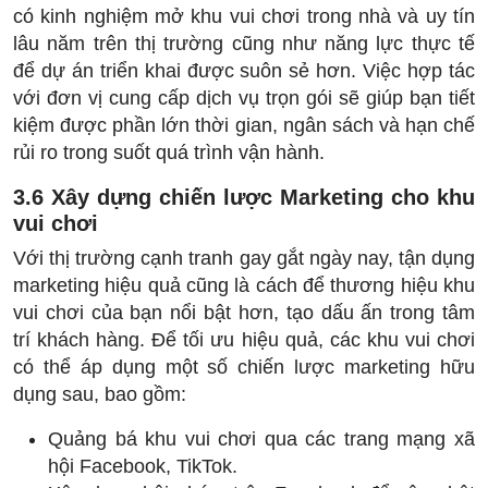
có kinh nghiệm mở khu vui chơi trong nhà và uy tín
lâu năm trên thị trường cũng như năng lực thực tế
để dự án triển khai được suôn sẻ hơn. Việc hợp tác
với đơn vị cung cấp dịch vụ trọn gói sẽ giúp bạn tiết
kiệm được phần lớn thời gian, ngân sách và hạn chế
rủi ro trong suốt quá trình vận hành.
3.6 Xây dựng chiến lược Marketing cho khu
vui chơi
Với thị trường cạnh tranh gay gắt ngày nay, tận dụng
marketing hiệu quả cũng là cách để thương hiệu khu
vui chơi của bạn nổi bật hơn, tạo dấu ấn trong tâm
trí khách hàng. Để tối ưu hiệu quả, các khu vui chơi
có thể áp dụng một số chiến lược marketing hữu
dụng sau, bao gồm:
Quảng bá khu vui chơi qua các trang mạng xã
hội Facebook, TikTok.