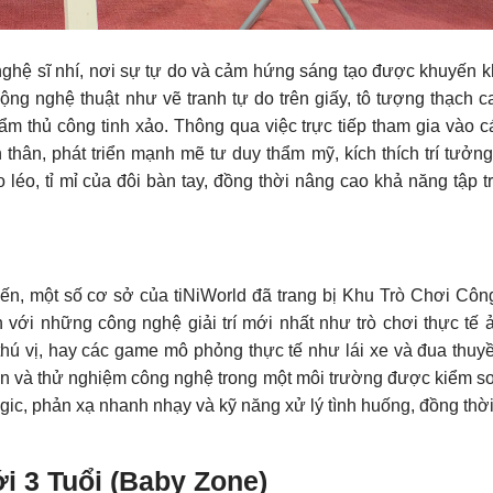
hệ sĩ nhí, nơi sự tự do và cảm hứng sáng tạo được khuyến kh
ng nghệ thuật như vẽ tranh tự do trên giấy, tô tượng thạch c
hẩm thủ công tinh xảo. Thông qua việc trực tiếp tham gia vào c
 thân, phát triển mạnh mẽ tư duy thẩm mỹ, kích thích trí tưởn
léo, tỉ mỉ của đôi bàn tay, đồng thời nâng cao khả năng tập t
iến, một số cơ sở của tiNiWorld đã trang bị Khu Trò Chơi Cô
ận với những công nghệ giải trí mới nhất như trò chơi thực tế 
hú vị, hay các game mô phỏng thực tế như lái xe và đua thuy
en và thử nghiệm công nghệ trong một môi trường được kiểm so
logic, phản xạ nhanh nhạy và kỹ năng xử lý tình huống, đồng thờ
i 3 Tuổi (Baby Zone)