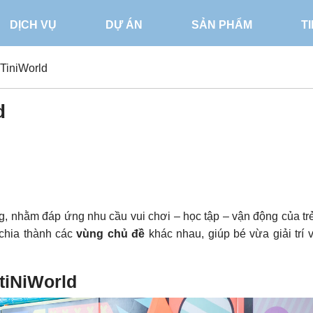
DỊCH VỤ
DỰ ÁN
SẢN PHẨM
T
 TiniWorld
d
ạng, nhằm đáp ứng nhu cầu vui chơi – học tập – vận động của tr
 chia thành các
vùng chủ đề
khác nhau, giúp bé vừa giải trí 
tiNiWorld