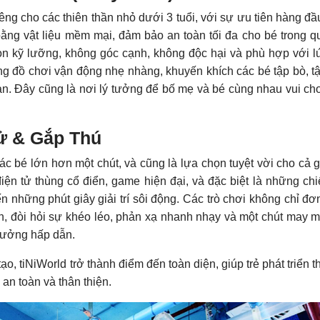
êng cho các thiên thần nhỏ dưới 3 tuổi, với sự ưu tiên hàng đầ
ằng vật liệu mềm mại, đảm bảo an toàn tối đa cho bé trong qu
 kỹ lưỡng, không góc cạnh, không độc hại và phù hợp với lứ
 đồ chơi vận động nhẹ nhàng, khuyến khích các bé tập bò, tậ
n. Đây cũng là nơi lý tưởng để bố mẹ và bé cùng nhau vui chơ
Tử & Gắp Thú
c bé lớn hơn một chút, và cũng là lựa chọn tuyệt vời cho cả g
điện tử thùng cổ điển, game hiện đại, và đặc biệt là những ch
 những phút giây giải trí sôi động. Các trò chơi không chỉ đơ
h, đòi hỏi sự khéo léo, phản xạ nhanh nhạy và một chút may m
hưởng hấp dẫn.
o, tiNiWorld trở thành điểm đến toàn diện, giúp trẻ phát triển t
an toàn và thân thiện.