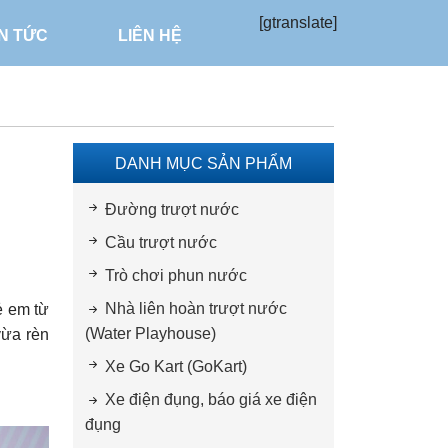
[gtranslate]
IN TỨC
LIÊN HỆ
DANH MỤC SẢN PHẨM
Đường trượt nước
Cầu trượt nước
Trò chơi phun nước
Nhà liên hoàn trượt nước
ẻ em từ
(Water Playhouse)
vừa rèn
Xe Go Kart (GoKart)
Xe điện đụng, báo giá xe điện
đụng