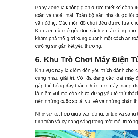
Baby Zone là không gian được thiết kế dành ri
toàn và thoải mái. Toàn bộ sàn nhà được lót b
vận động. Các món đồ chơi đều được lựa chọn
Khu vực còn có góc đọc sách êm ái cùng những
khám phá thế giới xung quanh một cách an toà
cường sự gắn kết yêu thương.
6. Khu Trò Chơi Máy Điện 
Khu vực này là điểm đến yêu thích dành cho cá
cùng nhau giải trí. Với đa dạng các loại máy 
gắp thú bông đầy thách thức, nơi đây mang đến
là niềm vui mà còn chứa đựng yếu tố thử thác
nên những cuộc so tài vui vẻ và những phần t
Nhờ sự kết hợp giữa vận động, trí tuệ và sáng tạ
tinh thần và kỹ năng sống trong một môi trường 