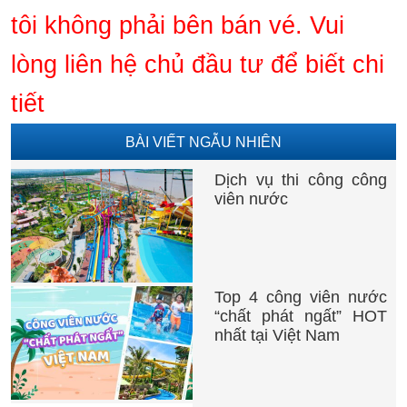
tôi không phải bên bán vé. Vui
lòng liên hệ chủ đầu tư để biết chi
tiết
BÀI VIẾT NGẪU NHIÊN
Dịch vụ thi công công
viên nước
Top 4 công viên nước
“chất phát ngất” HOT
nhất tại Việt Nam