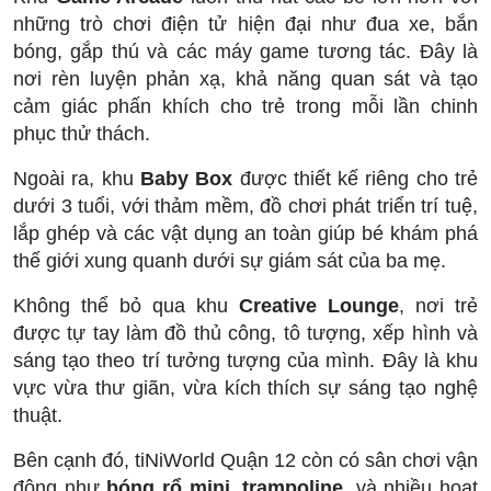
những trò chơi điện tử hiện đại như đua xe, bắn
bóng, gắp thú và các máy game tương tác. Đây là
nơi rèn luyện phản xạ, khả năng quan sát và tạo
cảm giác phấn khích cho trẻ trong mỗi lần chinh
phục thử thách.
Ngoài ra, khu
Baby Box
được thiết kế riêng cho trẻ
dưới 3 tuổi, với thảm mềm, đồ chơi phát triển trí tuệ,
lắp ghép và các vật dụng an toàn giúp bé khám phá
thế giới xung quanh dưới sự giám sát của ba mẹ.
Không thể bỏ qua khu
Creative Lounge
, nơi trẻ
được tự tay làm đồ thủ công, tô tượng, xếp hình và
sáng tạo theo trí tưởng tượng của mình. Đây là khu
vực vừa thư giãn, vừa kích thích sự sáng tạo nghệ
thuật.
Bên cạnh đó, tiNiWorld Quận 12 còn có sân chơi vận
động như
bóng rổ mini
,
trampoline
, và nhiều hoạt