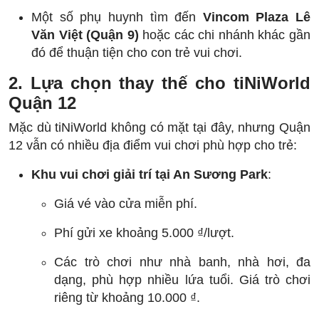
Một số phụ huynh tìm đến
Vincom Plaza Lê
Văn Việt (Quận 9)
hoặc các chi nhánh khác gần
đó để thuận tiện cho con trẻ vui chơi.
2. Lựa chọn thay thế cho tiNiWorld
Quận 12
Mặc dù tiNiWorld không có mặt tại đây, nhưng Quận
12 vẫn có nhiều địa điểm vui chơi phù hợp cho trẻ:
Khu vui chơi giải trí tại An Sương Park
:
Giá vé vào cửa miễn phí.
Phí gửi xe khoảng 5.000 ₫/lượt.
Các trò chơi như nhà banh, nhà hơi, đa
dạng, phù hợp nhiều lứa tuổi. Giá trò chơi
riêng từ khoảng 10.000 ₫.