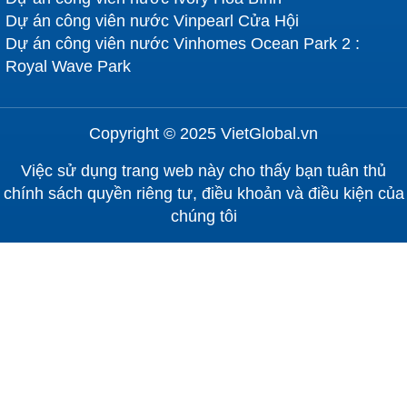
Dự án công viên nước Vinpearl Cửa Hội
Dự án công viên nước Vinhomes Ocean Park 2 :
Royal Wave Park
Copyright © 2025 VietGlobal.vn
Việc sử dụng trang web này cho thấy bạn tuân thủ
chính sách quyền riêng tư, điều khoản và điều kiện của
chúng tôi