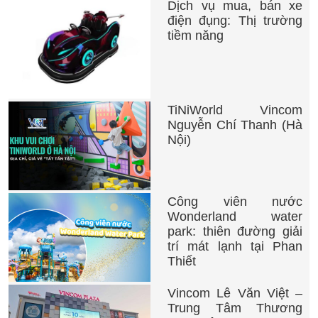
Dịch vụ mua, bán xe
điện đụng: Thị trường
tiềm năng
TiNiWorld Vincom
Nguyễn Chí Thanh (Hà
Nội)
Công viên nước
Wonderland water
park: thiên đường giải
trí mát lạnh tại Phan
Thiết
Vincom Lê Văn Việt –
Trung Tâm Thương