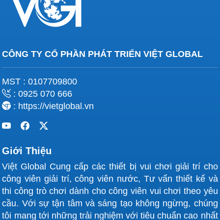
Dễ bảo trì
: Cấu trúc đơn giản, dễ sửa chữa.
5.2. Lợi Ích
CÔNG TY CỔ PHẦN PHÁT TRIỂN VIỆT GLOBAL
Giải trí
: Mang niềm vui, thư giãn qua hành trình
nhẹ nhàng.
MST : 0107709800
Kích thích sáng tạo
: Chủ đề phong phú khơi
: 0925 070 666
dậy trí tưởng tượng trẻ.
: https://vietglobal.vn
Gắn kết
: Tạo cơ hội vui chơi cùng gia đình, bạn
bè.
Giới Thiệu
Thu hút khách
: Điểm nhấn cho công viên, tăng
doanh thu.
Việt Global Cung cấp các thiết bị vui chơi giải trí cho
công viên giải trí, công viên nước, Tư vấn thiết kế và
6. Lưu Ý Khi Sử Dụng
thi công trò chơi dành cho công viên vui chơi theo yêu
Có người lớn giám sát trẻ khi chơi.
cầu. Với sự tận tâm và sáng tạo không ngừng, chúng
tôi mang tới những trải nghiệm với tiêu chuẩn cao nhất