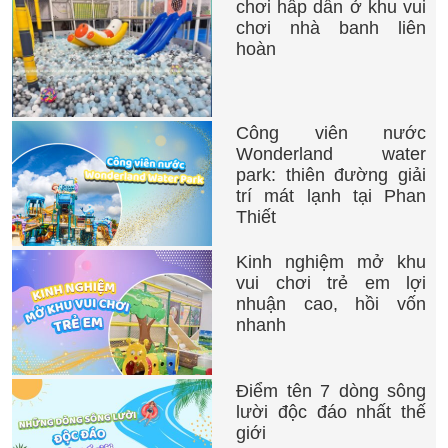
chơi hấp dẫn ở khu vui
chơi nhà banh liên
Chất liệu cao cấp
: Nhựa composite, thép không
hoàn
gỉ, chống UV, bền bỉ.
Trải nghiệm vui nhộn
: Tích hợp âm thanh, đèn
LED, phù hợp mọi lứa tuổi.
Công viên nước
Wonderland water
Tùy chỉnh linh hoạt
: Kích thước, số toa, màu
park: thiên đường giải
sắc theo nhu cầu.
trí mát lạnh tại Phan
Thiết
3. Cấu Tạo và Nguyên Lý Hoạt Động
Kinh nghiệm mở khu
3.1. Cấu Tạo Cơ Bản
vui chơi trẻ em lợi
Đầu tàu
: Nhựa composite/thép, mô phỏng đầu
nhuận cao, hồi vốn
tàu hỏa, có động cơ.
nhanh
Toa tàu
: Ghế ngồi thoải mái, khóa an toàn, dung
lượng 4-20 người.
Điểm tên 7 dòng sông
lười độc đáo nhất thế
Hệ thống động cơ
: Động cơ điện hoặc xăng,
giới