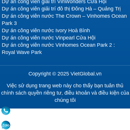
Dự án công viên giải trí VinWonders Cửa Hội
Dự án công viên giải trí đô thị Đông Hà – Quảng Trị
Chất lượng quốc tế
: Sản phẩm đạt tiêu chuẩn
Dự án công viên nước The Crown – Vinhomes Ocean
châu Âu, an toàn, bền bỉ.
Park 3
Dự án công viên nước Ivory Hoà Bình
Dịch vụ chuyên nghiệp
: Tư vấn, thi công, bảo
Dự án công viên nước Vinpearl Cửa Hội
trì tận tâm.
Dự án công viên nước Vinhomes Ocean Park 2 :
Giá cạnh tranh
: Giá hợp lý, nhiều ưu đãi.
Royal Wave Park
Xe lửa trò chơi từ
Việt Global
mang đến trải nghiệm
vui nhộn, an toàn cho mọi lứa tuổi. Với thiết kế hiện
Copyright © 2025 VietGlobal.vn
đại, chất lượng quốc tế và dịch vụ chuyên nghiệp,
chúng tôi giúp bạn tạo không gian giải trí thu hút. Gọi
Việc sử dụng trang web này cho thấy bạn tuân thủ
ngay
0925.070.666
để nhận tư vấn và báo giá ưu
chính sách quyền riêng tư, điều khoản và điều kiện của
đãi!
chúng tôi