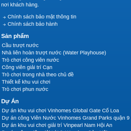
Kiểm tra khóa an toàn trước khi lên tàu.
nơi khách hàng.
Tuân thủ quy định về chiều cao, cân nặng.
Chính sách bảo mật thông tin
Chính sách bảo hành
Tránh chơi khi thời tiết xấu hoặc hệ thống bảo
trì.
Sản phẩm
Đảm bảo sức khỏe tốt, không chơi nếu mệt.
Cầu trượt nước
Nhà liên hoàn trượt nước (Water Playhouse)
Không đứng dậy hoặc mang vật sắc nhọn trên
Trò chơi công viên nước
tàu.
Công viên giải trí Cạn
Trò chơi trong nhà theo chủ đề
7. Vì Sao Chọn Việt Global?
Thiết kế khu vui chơi
Việt Global
là đơn vị hàng đầu trong thiết kế, thi
Trò chơi phun nước
công công viên giải trí tại Việt Nam. Với hơn 10 năm
Dự Án
kinh nghiệm, chúng tôi thực hiện các dự án lớn như
Công viên nước Vinhomes Ocean Park 3
,
Dự án khu vui chơi Vinhomes Global Gate Cổ Loa
Vinhomes Grand Park
,
Cửa Hội – Hà Tĩnh
,
Đảo
Dự án công Viên Nước Vinhomes Grand Parks quận 9
Vũ Yên
,
Ivory Hòa Bình
. Là đối tác của
VinGroup
,
Dự án khu vui chơi giải trí Vinpearl Nam Hội An
TNR
,
BIMGroup
,
IVORY
, chúng tôi cam kết: