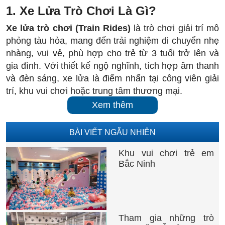
1. Xe Lửa Trò Chơi Là Gì?
Xe lửa trò chơi (Train Rides)
là trò chơi giải trí mô
phỏng tàu hỏa, mang đến trải nghiệm di chuyển nhẹ
nhàng, vui vẻ, phù hợp cho trẻ từ 3 tuổi trở lên và
gia đình. Với thiết kế ngộ nghĩnh, tích hợp âm thanh
và đèn sáng, xe lửa là điểm nhấn tại công viên giải
trí, khu vui chơi hoặc trung tâm thương mại.
Xem thêm
Việt Global
cung cấp xe lửa trò chơi với thiết kế đa
dạng, từ mô hình cổ điển đến hiện đại, đảm bảo an
BÀI VIẾT NGẪU NHIÊN
toàn, thẩm mỹ và chất lượng chuẩn quốc tế.
Khu vui chơi trẻ em
2. Đặc Điểm Nổi Bật
Bắc Ninh
Thiết kế ngộ nghĩnh
: Mô phỏng tàu hỏa, động
vật, hoặc phim hoạt hình, thu hút trẻ em.
An toàn tối ưu
: Toa tàu chắc chắn, khóa an
Tham gia những trò
toàn, vận hành êm ái.