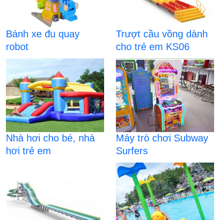
Bánh xe đu quay
Trượt cầu vồng dành
robot
cho trẻ em KS06
Nhà hơi cho bé, nhà
Máy trò chơi Subway
hơi trẻ em
Surfers