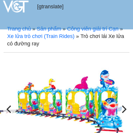
[gtranslate]
Trang chủ
»
Sản phẩm
»
Công viên giải trí Cạn
»
Xe lửa trò chơi (Train Rides)
»
Trò chơi lái Xe lửa
có đường ray