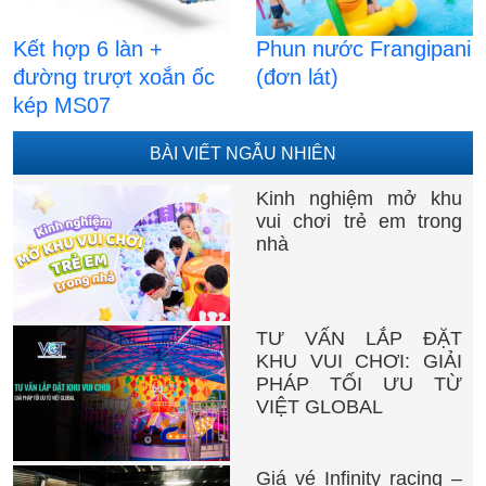
Kết hợp 6 làn +
Phun nước Frangipani
đường trượt xoắn ốc
(đơn lát)
kép MS07
BÀI VIẾT NGẪU NHIÊN
Kinh nghiệm mở khu
vui chơi trẻ em trong
nhà
TƯ VẤN LẮP ĐẶT
KHU VUI CHƠI: GIẢI
PHÁP TỐI ƯU TỪ
VIỆT GLOBAL
Giá vé Infinity racing –