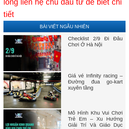
lòng liên hệ chủ đầu tư để biết chi
tiết
BÀI VIẾT NGẪU NHIÊN
Checklist 2/9 Đi Đâu
Chơi Ở Hà Nội
Giá vé Infinity racing –
Đường đua go-kart
xuyên tầng
Mô Hình Khu Vui Chơi
Trẻ Em – Xu Hướng
Giải Trí Và Giáo Dục