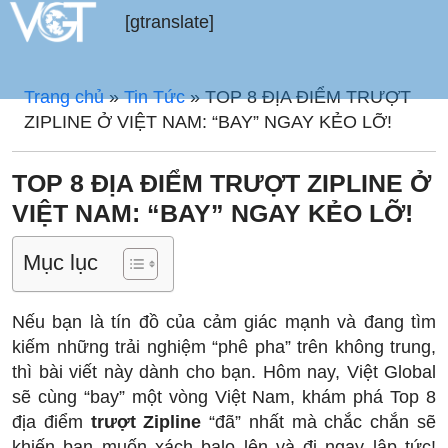
[gtranslate]
Trang chủ
»
Tin Tức
»
TOP 8 ĐỊA ĐIỂM TRƯỢT
ZIPLINE Ở VIỆT NAM: “BAY” NGAY KẺO LỠ!
TOP 8 ĐỊA ĐIỂM TRƯỢT ZIPLINE Ở
VIỆT NAM: “BAY” NGAY KẺO LỠ!
Mục lục
Nếu bạn là tín đồ của cảm giác mạnh và đang tìm
kiếm những trải nghiệm “phê pha” trên không trung,
thì bài viết này dành cho bạn. Hôm nay, Việt Global
sẽ cùng “bay” một vòng Việt Nam, khám phá Top 8
địa điểm
trượt Zipline
“đã” nhất mà chắc chắn sẽ
khiến bạn muốn xách balo lên và đi ngay lập tức!