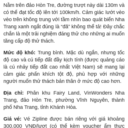
Nằm trên đảo Hòn Tre, đường trượt này dài 130m và
có thể đạt tốc độ lên tới 100km/h. Cảm giác lướt vèo
vèo trên không trung với tầm nhìn bao quát biển Nha
Trang xanh ngắt đúng là “đã” không thể tả! Đây chắc
chắn là một trải nghiệm đáng thử cho những ai muốn
tăng cấp độ thử thách.
Mức độ khó:
Trung bình. Mặc dù ngắn, nhưng tốc
độ cao và cú tiếp đất đầy kịch tính (được quảng cáo
là cú nhảy tiếp đất cao nhất Việt Nam) sẽ mang lại
cảm giác phấn khích tột độ, phù hợp với những
người muốn thử thách bản thân ở mức độ cao hơn.
Địa chỉ:
Phân khu Fairy Land, VinWonders Nha
Trang, đảo Hòn Tre, phường Vĩnh Nguyên, thành
phố Nha Trang, tỉnh Khánh Hòa.
Giá vé:
Vé Zipline được bán riêng với giá khoảng
300.000 VNĐ/lượt (có thể kèm voucher ẩm thực