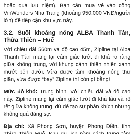
hoặc quà lưu niệm). Bạn cần mua vé vào cổng
VinWonders Nha Trang (khoảng 950.000 VNĐ/người
lớn) để tiếp cận khu vực này.
3.2. Suối khoáng nóng ALBA Thanh Tân,
Thừa Thiên – Huế
Với chiều dài 560m và độ cao 45m, Zipline tại Alba
Thanh Tân mang lại cảm giác lướt đi khá rõ ràng
giữa không trung, với khung cảnh thiên nhiên xanh
mướt bên dưới. Vừa được tắm khoáng nóng thư
giãn, vừa được “bay” Zipline thì còn gì bằng!
Mức độ khó:
Trung bình. Với chiều dài và độ cao
này, Zipline mang lại cảm giác lướt đi khá lâu và rõ
rệt giữa không trung, đủ để tạo sự phấn khích nhưng
không quá đáng sợ.
Địa chỉ:
Xã Phong Sơn, huyện Phong Điền, tỉnh
Thừa Thiên Huế. Khu du lịch nằm cách trung tâm