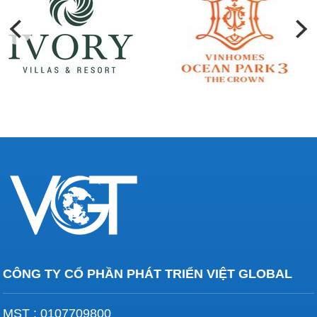
CÔNG TY CỔ PHẦN PHÁT TRIỂN VIỆT GLOBAL
MST : 0107709800