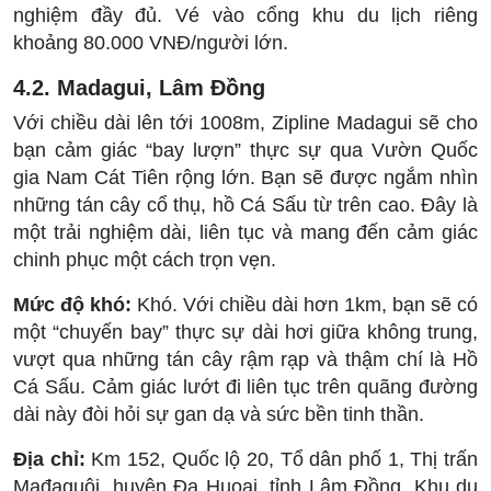
nghiệm đầy đủ. Vé vào cổng khu du lịch riêng
khoảng 80.000 VNĐ/người lớn.
4.2. Madagui, Lâm Đồng
Với chiều dài lên tới 1008m, Zipline Madagui sẽ cho
bạn cảm giác “bay lượn” thực sự qua Vườn Quốc
gia Nam Cát Tiên rộng lớn. Bạn sẽ được ngắm nhìn
những tán cây cổ thụ, hồ Cá Sấu từ trên cao. Đây là
một trải nghiệm dài, liên tục và mang đến cảm giác
chinh phục một cách trọn vẹn.
Mức độ khó:
Khó. Với chiều dài hơn 1km, bạn sẽ có
một “chuyến bay” thực sự dài hơi giữa không trung,
vượt qua những tán cây rậm rạp và thậm chí là Hồ
Cá Sấu. Cảm giác lướt đi liên tục trên quãng đường
dài này đòi hỏi sự gan dạ và sức bền tinh thần.
Địa chỉ:
Km 152, Quốc lộ 20, Tổ dân phố 1, Thị trấn
Mađaguôi, huyện Đạ Huoai, tỉnh Lâm Đồng. Khu du