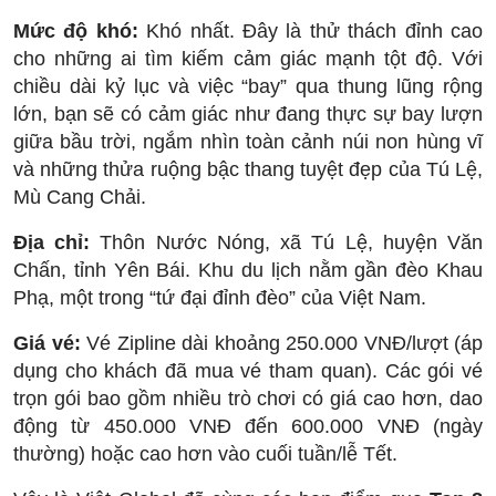
Mức độ khó:
Khó nhất. Đây là thử thách đỉnh cao
cho những ai tìm kiếm cảm giác mạnh tột độ. Với
chiều dài kỷ lục và việc “bay” qua thung lũng rộng
lớn, bạn sẽ có cảm giác như đang thực sự bay lượn
giữa bầu trời, ngắm nhìn toàn cảnh núi non hùng vĩ
và những thửa ruộng bậc thang tuyệt đẹp của Tú Lệ,
Mù Cang Chải.
Địa chỉ:
Thôn Nước Nóng, xã Tú Lệ, huyện Văn
Chấn, tỉnh Yên Bái. Khu du lịch nằm gần đèo Khau
Phạ, một trong “tứ đại đỉnh đèo” của Việt Nam.
Giá vé:
Vé Zipline dài khoảng 250.000 VNĐ/lượt (áp
dụng cho khách đã mua vé tham quan). Các gói vé
trọn gói bao gồm nhiều trò chơi có giá cao hơn, dao
động từ 450.000 VNĐ đến 600.000 VNĐ (ngày
thường) hoặc cao hơn vào cuối tuần/lễ Tết.