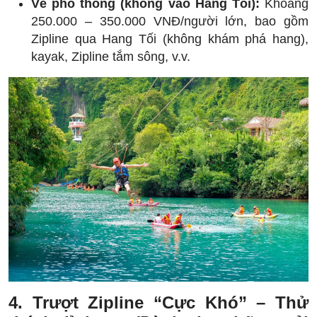
Vé phổ thông (không vào Hang Tối):
Khoảng
250.000 – 350.000 VNĐ/người lớn, bao gồm
Zipline qua Hang Tối (không khám phá hang),
kayak, Zipline tắm sông, v.v.
4. Trượt Zipline “Cực Khó” – Thử