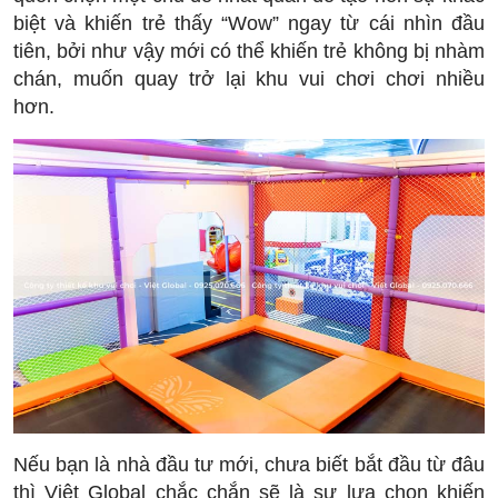
biệt và khiến trẻ thấy “Wow” ngay từ cái nhìn đầu
tiên, bởi như vậy mới có thể khiến trẻ không bị nhàm
chán, muốn quay trở lại khu vui chơi chơi nhiều
hơn.
Nếu bạn là nhà đầu tư mới, chưa biết bắt đầu từ đâu
thì Việt Global chắc chắn sẽ là sự lựa chọn khiến