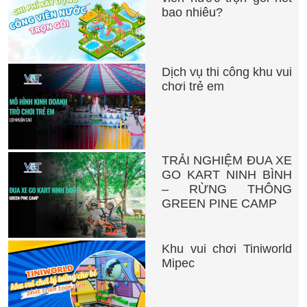
bao nhiêu?
Dịch vụ thi công khu vui
chơi trẻ em
TRẢI NGHIỆM ĐUA XE
GO KART NINH BÌNH
– RỪNG THÔNG
GREEN PINE CAMP
Khu vui chơi Tiniworld
Mipec