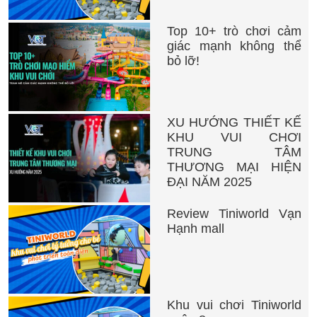
Top 10+ trò chơi cảm
giác mạnh không thể
bỏ lỡ!
XU HƯỚNG THIẾT KẾ
KHU VUI CHƠI
TRUNG TÂM
THƯƠNG MẠI HIỆN
ĐẠI NĂM 2025
Review Tiniworld Vạn
Hạnh mall
Khu vui chơi Tiniworld