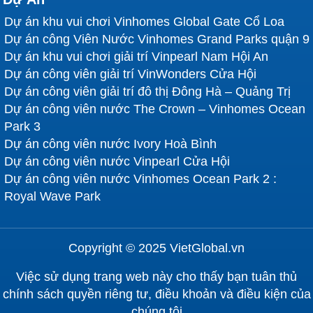
Dự án khu vui chơi Vinhomes Global Gate Cổ Loa
Dự án công Viên Nước Vinhomes Grand Parks quận 9
Dự án khu vui chơi giải trí Vinpearl Nam Hội An
Dự án công viên giải trí VinWonders Cửa Hội
Dự án công viên giải trí đô thị Đông Hà – Quảng Trị
Dự án công viên nước The Crown – Vinhomes Ocean
Park 3
Dự án công viên nước Ivory Hoà Bình
Dự án công viên nước Vinpearl Cửa Hội
Dự án công viên nước Vinhomes Ocean Park 2 :
Royal Wave Park
Copyright © 2025 VietGlobal.vn
Việc sử dụng trang web này cho thấy bạn tuân thủ
chính sách quyền riêng tư, điều khoản và điều kiện của
chúng tôi