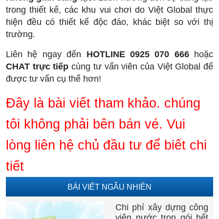
trong thiết kế, các khu vui chơi do Việt Global thực
hiện đều có thiết kế độc đáo, khác biệt so với thị
trường.
Liên hệ ngay đến
HOTLINE 0925 070 666
hoặc
CHAT trực tiếp
cùng tư vấn viên của Việt Global để
được tư vấn cụ thể hơn!
Đây là bài viết tham khảo. chúng
tôi không phải bên bán vé. Vui
lòng liên hệ chủ đầu tư để biết chi
tiết
BÀI VIẾT NGẪU NHIÊN
Chi phí xây dựng công
viên nước trọn gói hết