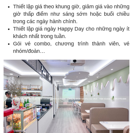
Thiết lập giá theo khung giờ, giảm giá vào những
giờ thấp điểm như sáng sớm hoặc buổi chiều
trong các ngày hành chính.
Thiết lập giá ngày Happy Day cho những ngày ít
khách nhất trong tuần.
Gói vé combo, chương trình thành viên, vé
nhóm/đoàn…