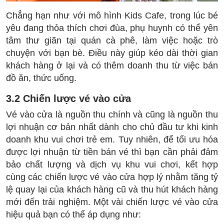
Chẳng hạn như với mô hình Kids Cafe, trong lúc bé
yêu đang thỏa thích chơi đùa, phụ huynh có thể yên
tâm thư giãn tại quán cà phê, làm việc hoặc trò
chuyện với bạn bè. Điều này giúp kéo dài thời gian
khách hàng ở lại và có thêm doanh thu từ việc bán
đồ ăn, thức uống.
3.2 Chiến lược vé vào cửa
Vé vào cửa là nguồn thu chính và cũng là nguồn thu
lợi nhuận cơ bản nhất dành cho chủ đầu tư khi kinh
doanh khu vui chơi trẻ em. Tuy nhiên, để tối ưu hóa
được lợi nhuận từ tiền bán vé thì bạn cần phải đảm
bảo chất lượng và dịch vụ khu vui chơi, kết hợp
cùng các chiến lược vé vào cửa hợp lý nhằm tăng tỷ
lệ quay lại của khách hàng cũ và thu hút khách hàng
mới đến trải nghiệm. Một vài chiến lược vé vào cửa
hiệu quả bạn có thể áp dụng như: