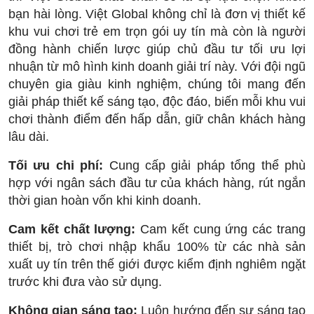
bạn hài lòng. Việt Global không chỉ là đơn vị thiết kế
khu vui chơi trẻ em trọn gói uy tín mà còn là người
đồng hành chiến lược giúp chủ đầu tư tối ưu lợi
nhuận từ mô hình kinh doanh giải trí này. Với đội ngũ
chuyên gia giàu kinh nghiệm, chúng tôi mang đến
giải pháp thiết kế sáng tạo, độc đáo, biến mỗi khu vui
chơi thành điểm đến hấp dẫn, giữ chân khách hàng
lâu dài.
Tối ưu chi phí:
Cung cấp giải pháp tổng thể phù
hợp với ngân sách đầu tư của khách hàng, rút ngắn
thời gian hoàn vốn khi kinh doanh.
Cam kết chất lượng:
Cam kết cung ứng các trang
thiết bị, trò chơi nhập khẩu 100% từ các nhà sản
xuất uy tín trên thế giới được kiểm định nghiêm ngặt
trước khi đưa vào sử dụng.
Không gian sáng tạo:
Luôn hướng đến sự sáng tạo