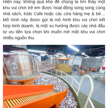
Hiện nay, không quá khó để chúng ta tìm thấy một
khu vui chơi trẻ em được hoạt động song song cùng
nhà sách, Kids Cafe hoặc các cửa hàng mẹ & bé…
Mô hình này được gọi là mô hình khu vui chơi kết
hợp kinh doanh, là một xu hướng được các nhà đầu
tư ưu tiên lựa chọn khi muốn mở một khu vui chơi
nhiều nguồn thu.