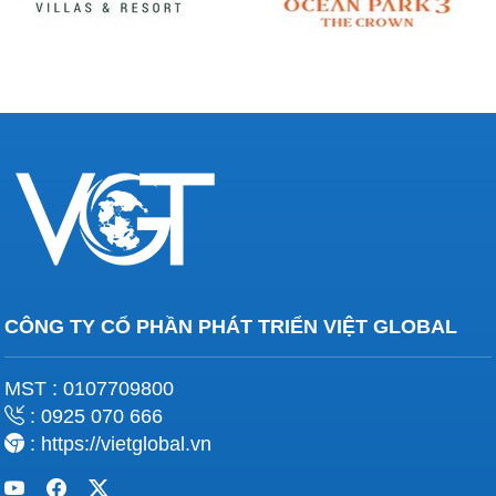
CÔNG TY CỔ PHẦN PHÁT TRIỂN VIỆT GLOBAL
MST : 0107709800
: 0925 070 666
: https://vietglobal.vn