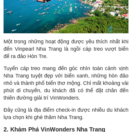
Một trong những hoạt động được yêu thích nhất khi
đến Vinpearl Nha Trang là ngồi cáp treo vượt biển
để ra đảo Hòn Tre.
Tuyến cáp treo mang đến góc nhìn toàn cảnh vịnh
Nha Trang tuyệt đẹp với biển xanh, những hòn đảo
nhỏ và thành phố biển thơ mộng. Chỉ mất khoảng vài
phút di chuyển, du khách đã có thể đặt chân đến
thiên đường giải trí VinWonders.
Đây cũng là địa điểm check-in được nhiều du khách
lựa chọn khi ghé thăm Nha Trang.
2. Khám Phá VinWonders Nha Trang