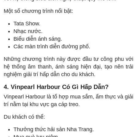
Một số chương trình nổi bật:
Tata Show.
Nhạc nước.
Biểu diễn ánh sáng.
Các màn trình diễn đường phố.
Những chương trình này được đầu tư công phu với
hệ thống âm thanh, ánh sáng hiện đại, tạo nên trải
nghiệm giải trí hấp dẫn cho du khách.
4. Vinpearl Harbour Có Gì Hấp Dẫn?
Vinpearl Harbour là tổ hợp mua sắm, ẩm thực và giải
trí nằm tại khu vực ga cáp treo.
Du khách có thể:
Thưởng thức hải sản Nha Trang.
Mua quà lưu niệm.