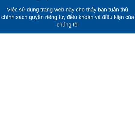
Việc sử dụng trang web này cho thấy bạn tuân thủ
chính sách quyền riêng tư, điều khoản và điều kiện của
chúng tôi