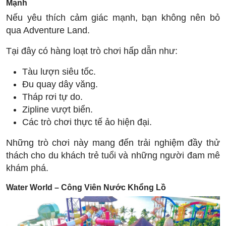
Mạnh
Nếu yêu thích cảm giác mạnh, bạn không nên bỏ
qua Adventure Land.
Tại đây có hàng loạt trò chơi hấp dẫn như:
Tàu lượn siêu tốc.
Đu quay dây văng.
Tháp rơi tự do.
Zipline vượt biển.
Các trò chơi thực tế ảo hiện đại.
Những trò chơi này mang đến trải nghiệm đầy thử
thách cho du khách trẻ tuổi và những người đam mê
khám phá.
Water World – Công Viên Nước Khổng Lồ