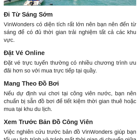
Đi Từ Sáng Sớm
VinWonders có diện tích rất lớn nên bạn nên đến từ
sáng để có đủ thời gian trải nghiệm tất cả các khu
vực.
Đặt Vé Online
Đặt vé trực tuyến thường có nhiều chương trình ưu
đãi hơn so với mua trực tiếp tại quầy.
Mang Theo Đồ Bơi
Nếu dự định vui chơi tại công viên nước, bạn nên
chuẩn bị sẵn đồ bơi để tiết kiệm thời gian thuê hoặc
mua tại khu du lịch.
Xem Trước Bản Đồ Công Viên
Việc nghiên cứu trước bản đồ VinWonders giúp bạn
tối ưu lịch trình và tránh mất thời gian di chuyển giữa