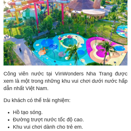
Công viên nước tại VinWonders Nha Trang được
xem là một trong những khu vui chơi dưới nước hấp
dẫn nhất Việt Nam.
Du khách có thể trải nghiệm:
Hồ tạo sóng.
Đường trượt nước tốc độ cao.
Khu vui chơi dành cho trẻ em.