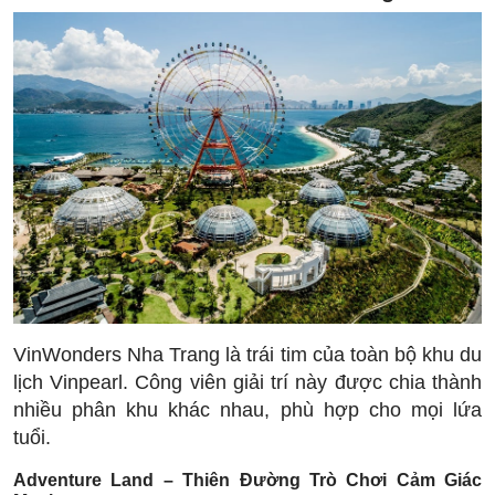
VinWonders Nha Trang là trái tim của toàn bộ khu du
lịch Vinpearl. Công viên giải trí này được chia thành
nhiều phân khu khác nhau, phù hợp cho mọi lứa
tuổi.
Adventure Land – Thiên Đường Trò Chơi Cảm Giác