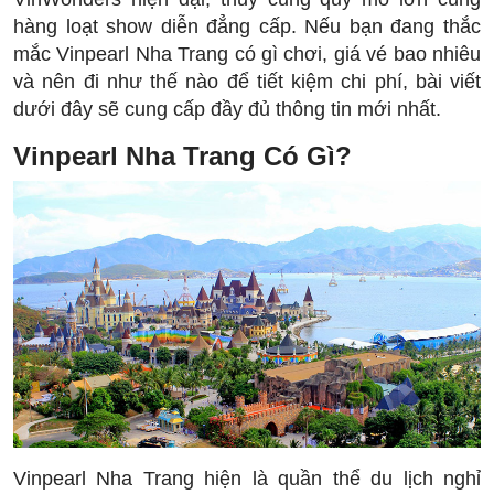
hàng loạt show diễn đẳng cấp. Nếu bạn đang thắc
mắc Vinpearl Nha Trang có gì chơi, giá vé bao nhiêu
và nên đi như thế nào để tiết kiệm chi phí, bài viết
dưới đây sẽ cung cấp đầy đủ thông tin mới nhất.
Vinpearl Nha Trang Có Gì?
Vinpearl Nha Trang hiện là quần thể du lịch nghỉ