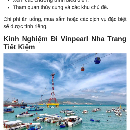
Tham quan thủy cung và các khu chủ đề.
Chi phí ăn uống, mua sắm hoặc các dịch vụ đặc biệt
sẽ được tính riêng.
Kinh Nghiệm Đi Vinpearl Nha Trang
Tiết Kiệm