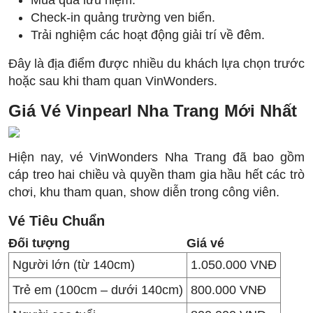
Check-in quảng trường ven biển.
Trải nghiệm các hoạt động giải trí về đêm.
Đây là địa điểm được nhiều du khách lựa chọn trước
hoặc sau khi tham quan VinWonders.
Giá Vé Vinpearl Nha Trang Mới Nhất
Hiện nay, vé VinWonders Nha Trang đã bao gồm
cáp treo hai chiều và quyền tham gia hầu hết các trò
chơi, khu tham quan, show diễn trong công viên.
Vé Tiêu Chuẩn
Đối tượng
Giá vé
Người lớn (từ 140cm)
1.050.000 VNĐ
Trẻ em (100cm – dưới 140cm)
800.000 VNĐ