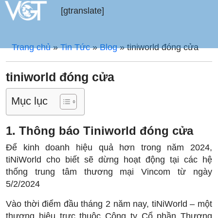
[gtranslate]
Trang chủ
»
Tin Tức
»
Blog
»
tiniworld đóng cửa
tiniworld đóng cửa
Mục lục
1. Thông báo Tiniworld đóng cửa
Để kinh doanh hiệu quả hơn trong năm 2024,
tiNiWorld cho biết sẽ dừng hoạt động tại các hệ
thống trung tâm thương mại Vincom từ ngày
5/2/2024
Vào thời điểm đầu tháng 2 năm nay, tiNiWorld – một
thương hiệu trực thuộc Công ty Cổ phần Thương