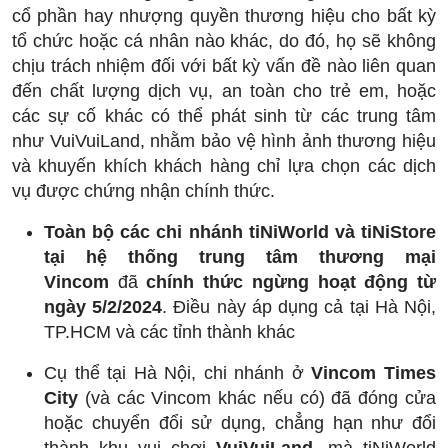
cổ phần hay nhượng quyền thương hiệu cho bất kỳ
tổ chức hoặc cá nhân nào khác, do đó, họ sẽ không
chịu trách nhiệm đối với bất kỳ vấn đề nào liên quan
đến chất lượng dịch vụ, an toàn cho trẻ em, hoặc
các sự cố khác có thể phát sinh từ các trung tâm
như VuiVuiLand, nhằm bảo vệ hình ảnh thương hiệu
và khuyến khích khách hàng chỉ lựa chọn các dịch
vụ được chứng nhận chính thức.
Toàn bộ các chi nhánh tiNiWorld và tiNiStore
tại hệ thống trung tâm thương mại
Vincom
đã
chính thức ngừng hoạt động từ
ngày 5/2/2024
. Điều này áp dụng cả tại Hà Nội,
TP.HCM và các tỉnh thành khác
Cụ thể tại Hà Nội, chi nhánh ở
Vincom Times
City
(và các Vincom khác nếu có) đã đóng cửa
hoặc chuyển đổi sử dụng, chẳng hạn như đổi
thành khu vui chơi
VuiVuiLand
, mà tiNiWorld