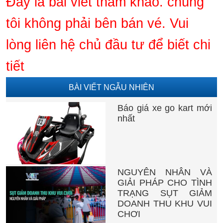
Đây là bài viết tham khảo. chúng
tôi không phải bên bán vé. Vui
lòng liên hệ chủ đầu tư để biết chi
tiết
BÀI VIẾT NGẪU NHIÊN
Báo giá xe go kart mới
nhất
NGUYÊN NHÂN VÀ
GIẢI PHÁP CHO TÌNH
TRẠNG SỤT GIẢM
DOANH THU KHU VUI
CHƠI