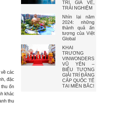
TRÍ, GIÁ VÉ,
TRẢI NGHIỆM
Nhìn lại năm
2024: những
thành quả ấn
tượng của Việt
Global
KHAI
TRƯƠNG
VINWONDERS
VŨ YÊN –
BIỂU TƯỢNG
 về các
GIẢI TRÍ ĐẲNG
nh, đặc
CẤP QUỐC TẾ
TẠI MIỀN BẮC!
 thu ổn
nh khác
anh thu