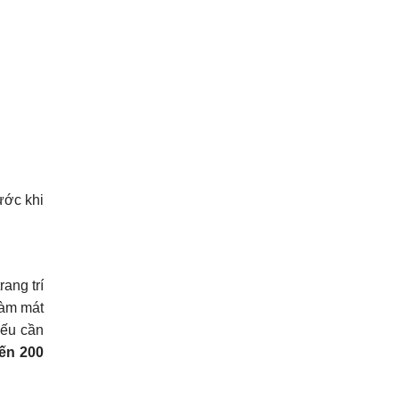
ước khi
ang trí
làm mát
Nếu cần
ến 200