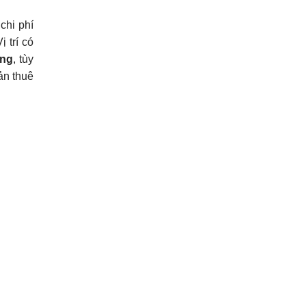
chi phí
 trí có
áng
, tùy
ản thuê