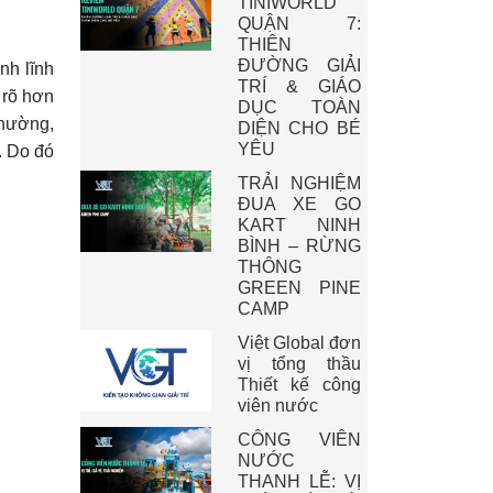
TINIWORLD
QUẬN 7:
THIÊN
ĐƯỜNG GIẢI
nh lĩnh
TRÍ & GIÁO
 rõ hơn
DỤC TOÀN
thường,
DIỆN CHO BÉ
YÊU
. Do đó
TRẢI NGHIỆM
ĐUA XE GO
KART NINH
BÌNH – RỪNG
THÔNG
GREEN PINE
CAMP
Việt Global đơn
vị tổng thầu
Thiết kế công
viên nước
CÔNG VIÊN
NƯỚC
THANH LỄ: VỊ