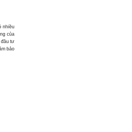
ó nhiều
ợng của
ủ đầu tư
đảm bảo