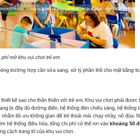
 phí mở khu vui chơi trẻ em
hòng trường hợp cần sửa sang, xử lý phần thô cho mặt bằng tr
iết kế sao cho thân thiện với trẻ em. Khu vui chơi phải được tr
rang bị đầy đủ đường điện, hệ thống đèn chiếu sáng, hệ thống 
lý nhằm tối ưu không gian để trẻ thoải mái chạy nhảy, nô đùa. 
êm hệ thống điều hòa, tổng chi phí có thể rơi vào
khoảng 50 đ
ng cách trang trí của khu vui chơi.