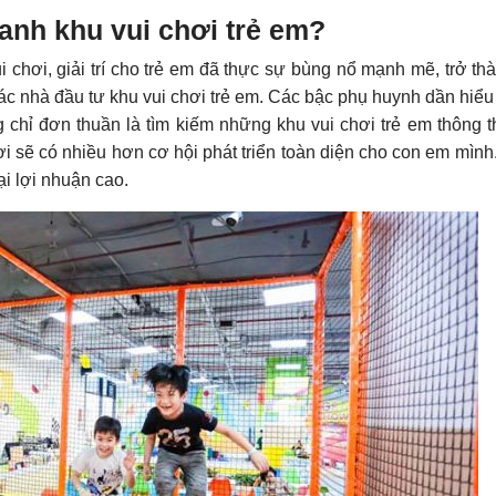
oanh khu vui chơi trẻ em?
ui chơi, giải trí cho trẻ em đã thực sự bùng nổ mạnh mẽ, trở thà
c nhà đầu tư khu vui chơi trẻ em. Các bậc phụ huynh dần hiểu
g chỉ đơn thuần là tìm kiếm những khu vui chơi trẻ em thông 
 sẽ có nhiều hơn cơ hội phát triển toàn diện cho con em mình
i lợi nhuận cao.