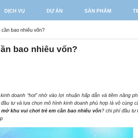
DỊCH VỤ
DỰ ÁN
SẢN PHẨM
T
m cần bao nhiêu vốn?
cần bao nhiêu vốn?
kinh doanh “hot” nhờ vào lợi nhuận hấp dẫn và tiềm năng phá
 đầu tư và lựa chọn mô hình kinh doanh phù hợp là vô cùng cầ
mở khu vui chơi trẻ em cần bao nhiêu vốn
? chi phí đầu tư
ặp