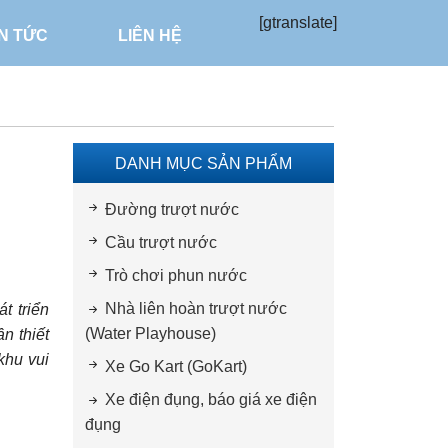
[gtranslate]
IN TỨC
LIÊN HỆ
DANH MỤC SẢN PHẨM
Đường trượt nước
Cầu trượt nước
Trò chơi phun nước
Nhà liên hoàn trượt nước
t triển
(Water Playhouse)
n thiết
 khu vui
Xe Go Kart (GoKart)
Xe điện đụng, báo giá xe điện
đụng