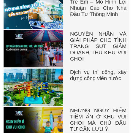
Trẻ Em – Mô Hình Lợi
Nhuận Cao Cho Nhà
Đầu Tư Thông Minh
NGUYÊN NHÂN VÀ
GIẢI PHÁP CHO TÌNH
TRẠNG SỤT GIẢM
DOANH THU KHU VUI
CHƠI
Dịch vụ thi công, xây
dựng công viên nước
NHỮNG NGUY HIỂM
TIỀM ẨN Ở KHU VUI
CHƠI MÀ CHỦ ĐẦU
TƯ CẦN LƯU Ý