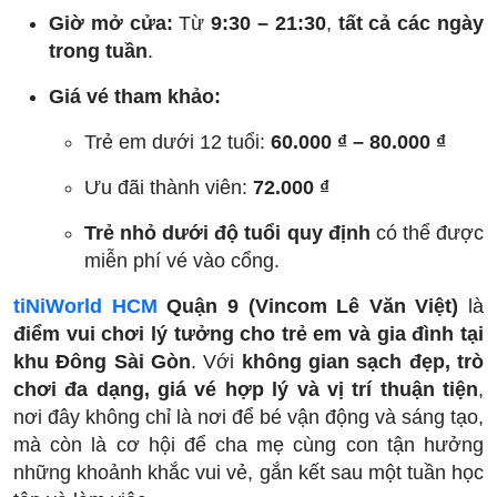
Giờ mở cửa:
Từ
9:30 – 21:30
,
tất cả các ngày
trong tuần
.
Giá vé tham khảo:
Trẻ em dưới 12 tuổi:
60.000 ₫ – 80.000 ₫
Ưu đãi thành viên:
72.000 ₫
Trẻ nhỏ dưới độ tuổi quy định
có thể được
miễn phí vé vào cổng.
tiNiWorld HCM
Quận 9 (Vincom Lê Văn Việt)
là
điểm vui chơi lý tưởng cho trẻ em và gia đình tại
khu Đông Sài Gòn
. Với
không gian sạch đẹp, trò
chơi đa dạng, giá vé hợp lý và vị trí thuận tiện
,
nơi đây không chỉ là nơi để bé vận động và sáng tạo,
mà còn là cơ hội để cha mẹ cùng con tận hưởng
những khoảnh khắc vui vẻ, gắn kết sau một tuần học