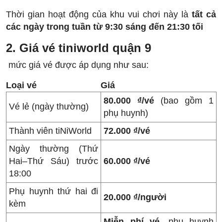
Thời gian hoạt động của khu vui chơi này là
tất cả
các ngày trong tuần từ 9:30 sáng đến 21:30 tối
2. Giá vé tiniworld quận 9
mức giá vé được áp dụng như sau:
Loại vé
Giá
80.000 ₫/vé
(bao gồm 1
Vé lẻ (ngày thường)
phụ huynh)
Thành viên tiNiWorld
72.000 ₫/vé
Ngày thường (Thứ
Hai–Thứ Sáu) trước
60.000 ₫/vé
18:00
Phụ huynh thứ hai đi
20.000 ₫/người
kèm
Miễn phí vé
, phụ huynh