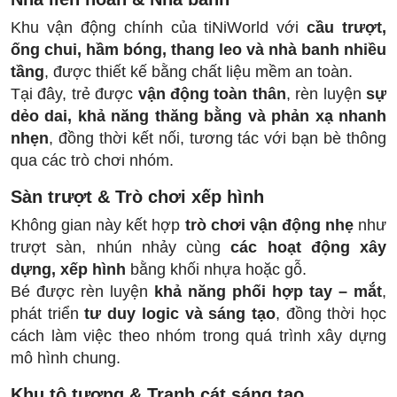
Khu vận động chính của tiNiWorld với
cầu trượt,
ống chui, hầm bóng, thang leo và nhà banh nhiều
tầng
, được thiết kế bằng chất liệu mềm an toàn.
Tại đây, trẻ được
vận động toàn thân
, rèn luyện
sự
dẻo dai, khả năng thăng bằng và phản xạ nhanh
nhẹn
, đồng thời kết nối, tương tác với bạn bè thông
qua các trò chơi nhóm.
Sàn trượt & Trò chơi xếp hình
Không gian này kết hợp
trò chơi vận động nhẹ
như
trượt sàn, nhún nhảy cùng
các hoạt động xây
dựng, xếp hình
bằng khối nhựa hoặc gỗ.
Bé được rèn luyện
khả năng phối hợp tay – mắt
,
phát triển
tư duy logic và sáng tạo
, đồng thời học
cách làm việc theo nhóm trong quá trình xây dựng
mô hình chung.
Khu tô tượng & Tranh cát sáng tạo