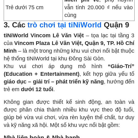
Trẻ dưới 75 cm
vẫn tính 20.000 ₫ nếu vào
cùng
3. Các
trò chơi tại tiNiWorld
Quận 9
tiNiWorld Vincom Lê Văn Việt
– tọa lạc tại tầng 3
của
Vincom Plaza Lê Văn Việt, Quận 9, TP. Hồ Chí
Minh
– là một trong những khu vui chơi nổi bật thuộc
hệ thống tiNiWorld tại khu Đông Sài Gòn.
Khu vui chơi áp dụng mô hình
“Giáo-Trí”
(Education + Entertainment)
, kết hợp giữa yếu tố
giáo dục – giải trí – phát triển kỹ năng
, hướng đến
trẻ em
dưới 12 tuổi
.
Không gian được thiết kế sinh động, an toàn và
được phân chia thành nhiều khu vực theo độ tuổi,
giúp bé vừa vui chơi, vừa rèn luyện thể chất, tư duy
và kỹ năng xã hội. Một số khu vực nổi bật gồm:
Nhà liên hoàn & Nhà banh