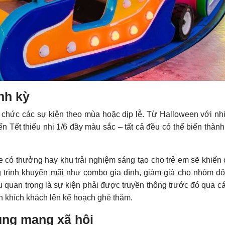
nh kỳ
ổ chức các sự kiện theo mùa hoặc dịp lễ. Từ Halloween với nh
n Tết thiếu nhi 1/6 đầy màu sắc – tất cả đều có thể biến thành
 có thưởng hay khu trải nghiệm sáng tạo cho trẻ em sẽ khiến 
 trình khuyến mãi như combo gia đình, giảm giá cho nhóm đ
u quan trọng là sự kiện phải được truyền thông trước đó qua c
n khích khách lên kế hoạch ghé thăm.
ng mạng xã hội