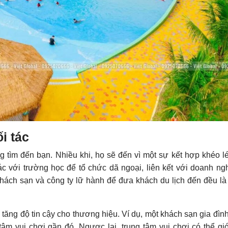
i tác
 tìm đến bạn. Nhiều khi, họ sẽ đến vì một sự kết hợp khéo l
ác với trường học để tổ chức dã ngoại, liên kết với doanh ng
 khách sạn và công ty lữ hành để đưa khách du lịch đến đều l
ăng độ tin cậy cho thương hiệu. Ví dụ, một khách sạn gia đình
âm vui chơi gần đó. Ngược lại, trung tâm vui chơi có thể giớ