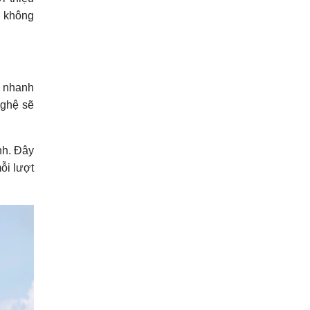
à không
ẽ nhanh
nghệ sẽ
nh. Đây
mỗi lượt