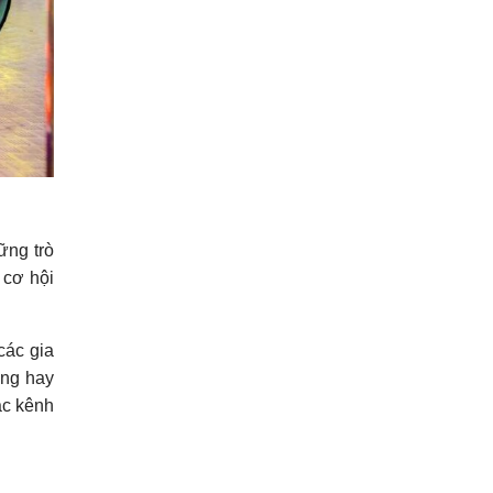
ững trò
 cơ hội
các gia
ông hay
ác kênh