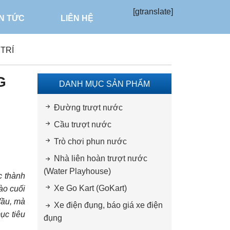
[gtranslate]
IN TỨC
LIÊN HỆ
TRÍ
G
DANH MỤC SẢN PHẨM
Đường trượt nước
Cầu trượt nước
Trò chơi phun nước
Nhà liên hoàn trượt nước
(Water Playhouse)
c thành
Xe Go Kart (GoKart)
ào cuối
đầu, mà
Xe điện đụng, báo giá xe điện
ục tiêu
đụng