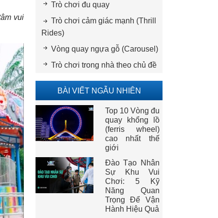
Trò chơi đu quay
tâm vui
Trò chơi cảm giác mạnh (Thrill
Rides)
Vòng quay ngựa gỗ (Carousel)
Trò chơi trong nhà theo chủ đề
BÀI VIẾT NGẪU NHIÊN
Top 10 Vòng đu
quay khổng lồ
(ferris wheel)
cao nhất thế
giới
Đào Tạo Nhân
Sự Khu Vui
Chơi: 5 Kỹ
Năng Quan
Trọng Để Vận
Hành Hiệu Quả