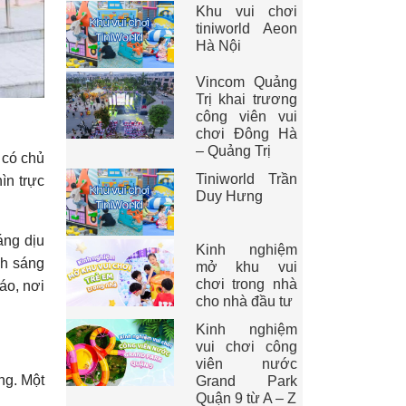
Khu vui chơi
tiniworld Aeon
Hà Nội
Vincom Quảng
Trị khai trương
công viên vui
chơi Đông Hà
– Quảng Trị
 có chủ
Tiniworld Trần
ìn trực
Duy Hưng
áng dịu
Kinh nghiệm
nh sáng
mở khu vui
chơi trong nhà
áo, nơi
cho nhà đầu tư
Kinh nghiệm
vui chơi công
viên nước
ng. Một
Grand Park
Quận 9 từ A – Z