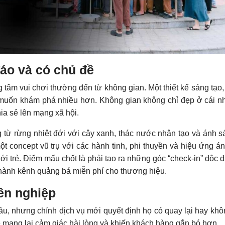
́o và có chủ đề
 tâm vui chơi thường đến từ không gian. Một thiết kế sáng tạo,
ọ muốn khám phá nhiều hơn. Không gian không chỉ đẹp ở cái nh
ia sẻ lên mạng xã hội.
 từ rừng nhiệt đới với cây xanh, thác nước nhân tạo và ánh s
t concept vũ trụ với các hành tinh, phi thuyền và hiệu ứng á
iới trẻ. Điểm mấu chốt là phải tạo ra những góc “check-in” độc đ
 thành kênh quảng bá miễn phí cho thương hiệu.
ên nghiệp
ầu, nhưng chính dịch vụ mới quyết định họ có quay lại hay khô
ẽ mang lại cảm giác hài lòng và khiến khách hàng gắn bó hơn.