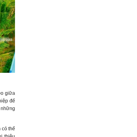
éo giữa
hiệp để
à những
 có thể
i thiệu