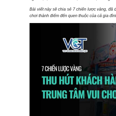
Bài viết này sẽ chia sẻ 7 chiến lược vàng, đã
chơi thành điểm đến quen thuộc của cả gia đìn