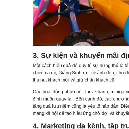
3. Sự kiện và khuyến mãi đị
Một cách hiệu quả để duy trì sự hứng thú là t
chơi ma mị, Giáng Sinh rực rỡ ánh đèn, cho đế
thu hút khách mới và giữ chân khách cũ.
Các hoạt động như cuộc thi vẽ tranh, minigame
đình muốn quay lại. Bên cạnh đó, các chương
tặng quà lưu niệm cũng là yếu tố hấp dẫn. Điề
mạng xã hội để tạo hiệu ứng chờ đợi và khuyế
4. Marketing đa kênh, tập tru