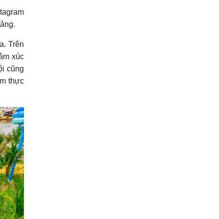
stagram
tảng.
a. Trên
cảm xúc
ội cũng
ệm thực