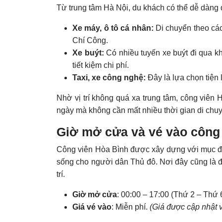
Từ trung tâm Hà Nội, du khách có thể dễ dàng
Xe máy, ô tô cá nhân:
Di chuyển theo c
Chí Công.
Xe buýt:
Có nhiều tuyến xe buýt đi qua k
tiết kiệm chi phí.
Taxi, xe công nghệ:
Đây là lựa chọn tiện 
Nhờ vị trí không quá xa trung tâm, công viên 
ngày mà không cần mất nhiều thời gian di chu
Giờ mở cửa và vé vào công
Công viên Hòa Bình được xây dựng với mục đí
sống cho người dân Thủ đô. Nơi đây cũng là đị
trí.
Giờ mở cửa
: 00:00 – 17:00 (Thứ 2 – Thứ 6
Giá vé vào
: Miễn phí.
(Giá được cập nhật v