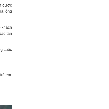
ên được
ữa lòng
o khách
oặc tận
ng cuộc
trẻ em.