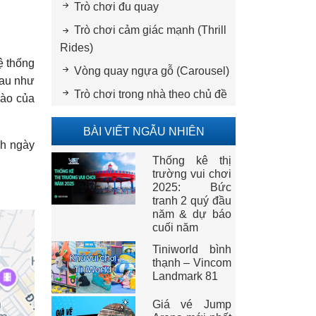
Trò chơi đu quay
Trò chơi cảm giác mạnh (Thrill
Rides)
ệ thống
Vòng quay ngựa gỗ (Carousel)
hau như
Trò chơi trong nhà theo chủ đề
 ào của
BÀI VIẾT NGẪU NHIÊN
nh ngày
Thống kê thị
trường vui chơi
2025: Bức
tranh 2 quý đầu
năm & dự báo
cuối năm
Tiniworld bình
thạnh – Vincom
Landmark 81
Giá vé Jump