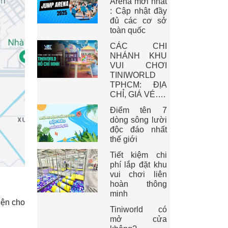
Arena mới nhất
: Cập nhật đầy
đủ các cơ sở
toàn quốc
CÁC CHI
NHÁNH KHU
VUI CHƠI
TINIWORLD
TPHCM: ĐỊA
CHỈ, GIÁ VÉ….
Điểm tên 7
dòng sông lười
độc đáo nhất
thế giới
Tiết kiệm chi
phí lắp đặt khu
vui chơi liên
hoàn thông
minh
iện cho
Tiniworld có
mở cửa