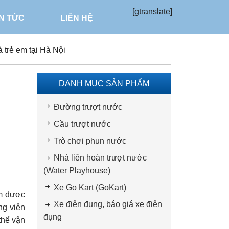
[gtranslate]
IN TỨC
LIÊN HỆ
 trẻ em tại Hà Nội
DANH MỤC SẢN PHẨM
Đường trượt nước
Cầu trượt nước
Trò chơi phun nước
Nhà liên hoàn trượt nước
(Water Playhouse)
Xe Go Kart (GoKart)
ểm được
Xe điện đụng, báo giá xe điện
ng viên
đụng
thể vận