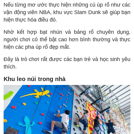
Nếu từng mơ ước thực hiện những cú úp rổ như các
vận động viên NBA, khu vực Slam Dunk sẽ giúp bạn
hiện thực hóa điều đó.
Nhờ kết hợp bạt nhún và bảng rổ chuyên dụng,
người chơi có thể bật cao hơn bình thường và thực
hiện các pha úp rổ đẹp mắt.
Đây là trò chơi rất được các bạn trẻ và học sinh yêu
thích.
Khu leo núi trong nhà