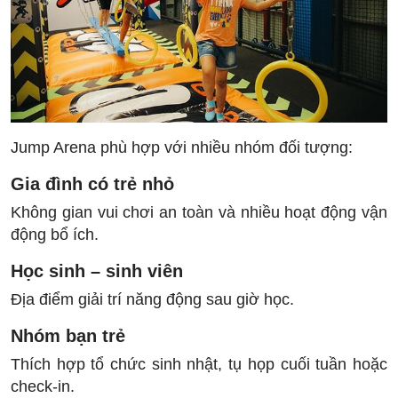
Jump Arena phù hợp với nhiều nhóm đối tượng:
Gia đình có trẻ nhỏ
Không gian vui chơi an toàn và nhiều hoạt động vận
động bổ ích.
Học sinh – sinh viên
Địa điểm giải trí năng động sau giờ học.
Nhóm bạn trẻ
Thích hợp tổ chức sinh nhật, tụ họp cuối tuần hoặc
check-in.