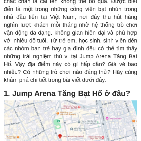
chắc chắn là cái tên không thể bỏ qua. Được biết
đến là một trong những công viên bạt nhún trong
nhà đầu tiên tại Việt Nam, nơi đây thu hút hàng
nghìn lượt khách mỗi tháng nhờ hệ thống trò chơi
vận động đa dạng, không gian hiện đại và phù hợp
với nhiều độ tuổi. Từ trẻ em, học sinh, sinh viên đến
các nhóm bạn trẻ hay gia đình đều có thể tìm thấy
những trải nghiệm thú vị tại Jump Arena Tăng Bạt
Hổ. Vậy địa điểm này có gì hấp dẫn? Giá vé bao
nhiêu? Có những trò chơi nào đáng thử? Hãy cùng
khám phá chi tiết trong bài viết dưới đây.
1. Jump Arena Tăng Bạt Hổ ở đâu?