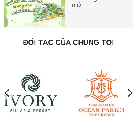
nhỏ
ĐỐI TÁC CỦA CHÚNG TÔI