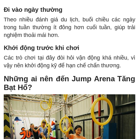
Đi vào ngày thường
Theo nhiều đánh giá du lịch, buổi chiều các ngày
trong tuần thường ít đông hơn cuối tuần, giúp trải
nghiệm thoải mái hơn.
Khởi động trước khi chơi
Các trò chơi tại đây đòi hỏi vận động khá nhiều, vì
vậy nên khởi động kỹ để hạn chế chấn thương.
Những ai nên đến Jump Arena Tăng
Bạt Hổ?