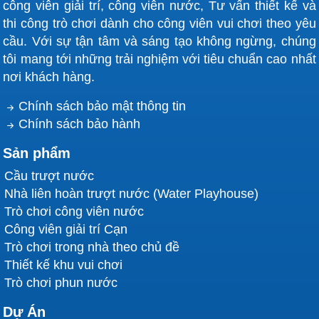
công viên giải trí, công viên nước, Tư vấn thiết kế và
thi công trò chơi dành cho công viên vui chơi theo yêu
cầu. Với sự tận tâm và sáng tạo không ngừng, chúng
tôi mang tới những trải nghiệm với tiêu chuẩn cao nhất
nơi khách hàng.
Chính sách bảo mật thông tin
Chính sách bảo hành
Sản phẩm
Cầu trượt nước
Nhà liên hoàn trượt nước (Water Playhouse)
Trò chơi công viên nước
Công viên giải trí Cạn
Trò chơi trong nhà theo chủ đề
Thiết kế khu vui chơi
Trò chơi phun nước
Dự Án