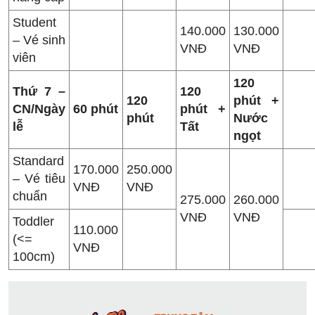
Student
140.000
130.000
– Vé sinh
VNĐ
VNĐ
viên
120
Thứ 7 –
120
120
phút +
CN/Ngày
60 phút
phút +
phút
Nước
lễ
Tất
ngọt
Standard
170.000
250.000
– Vé tiêu
VNĐ
VNĐ
chuẩn
275.000
260.000
VNĐ
VNĐ
Toddler
110.000
(<=
VNĐ
100cm)