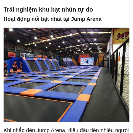
Trải nghiệm khu bạt nhún tự do
Hoạt động nổi bật nhất tại Jump Arena
Khi nhắc đến Jump Arena, điều đầu tiên nhiều người