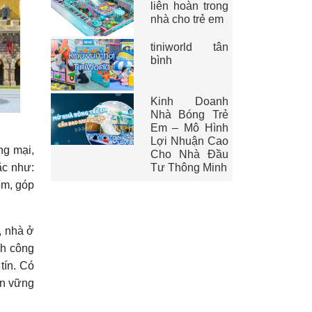
liên hoàn trong
nhà cho trẻ em
tiniworld tân
bình
Kinh Doanh
Nhà Bóng Trẻ
Em – Mô Hình
Lợi Nhuận Cao
ng mại,
Cho Nhà Đầu
ắc như:
Tư Thông Minh
ểm, góp
í, nhà ở
nh công
tín. Có
in vững