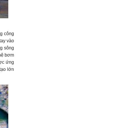
ng công
tay vào
ng sông
ghệ bơm
ược ứng
tạo lớn