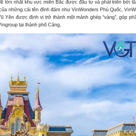
ề lớn nhất khu vực miền Bắc được đầu tư và phát triển bởi t
i của những cái tên đình đám như VinWonders Phú Quốc, Vin
 Yên được định vị trở thành một mảnh ghép “vàng”, góp ph
Vingroup tại thành phố Cảng.