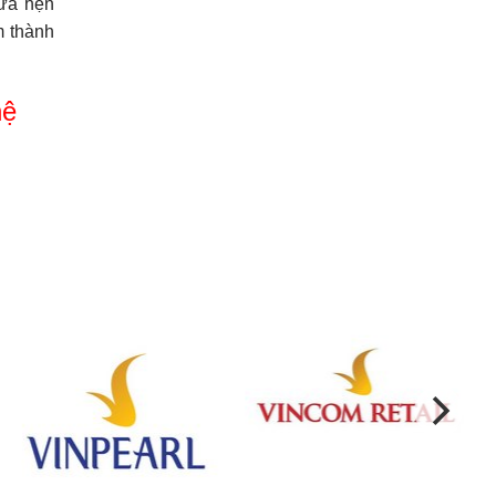
hứa hẹn
m thành
hệ