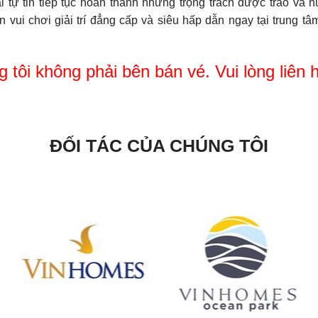
bal tự tin tiếp tục hoàn thành những trọng trách được trao và 
ui chơi giải trí đẳng cấp và siêu hấp dẫn ngay tại trung tâ
g tôi không phải bên bán vé. Vui lòng liên 
ĐỐI TÁC CỦA CHÚNG TÔI