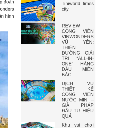
ập đoàn
Tiniworld times
Wonders
city
ần hình
REVIEW
CÔNG VIÊN
VINWONDERS
VŨ YÊN:
THIÊN
ĐƯỜNG GIẢI
TRÍ “ALL-IN-
ONE” HÀNG
ĐẦU MIỀN
BẮC
DỊCH VỤ
THIẾT KẾ
CÔNG VIÊN
NƯỚC MINI –
GIẢI PHÁP
ĐẦU TƯ HIỆU
QUẢ
Khu vui chơi