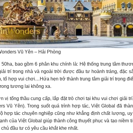
inWonders Vũ Yên – Hải Phòng
0ha, bao gồm 6 phân khu chính là: Hệ thống trung tâm thươ
iải trí trong nhà và ngoài trời được đầu tư hoành tráng, đặc s
h, tổ hợp vui chơi…Hứa hẹn trở thành trung tâm giải trí trọng đi
trong tương lai không xa.
vị tổng thầu cung cấp, lắp đặt trò chơi tại khu vui chơi giải tr
s Vũ Yên). Trong suốt quá trình hợp tác, Việt Global đã thà
độ hợp tác chuyên nghiệp cũng như khẳng định chất lượng, uy 
mạnh của Việt Global giúp thành công thuyết phục và tạo niềm t
 chủ đầu tư có yêu cầu khắt khe nhất.