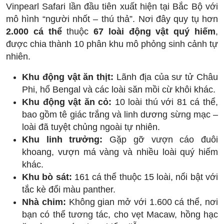
Vinpearl Safari lần đầu tiên xuất hiện tại Bắc Bộ với
mô hình “người nhốt – thú thả”. Nơi đây quy tụ hơn
2.000 cá thể
thuộc
67 loài động vật quý hiếm
,
được chia thành 10 phân khu mô phỏng sinh cảnh tự
nhiên.
Khu động vật ăn thịt:
Lãnh địa của sư tử Châu
Phi, hổ Bengal và các loài săn mồi cừ khôi khác.
Khu động vật ăn cỏ:
10 loài thú với 81 cá thể,
bao gồm tê giác trắng và linh dương sừng mạc –
loài đã tuyệt chủng ngoài tự nhiên.
Khu linh trưởng:
Gặp gỡ vượn cáo đuôi
khoang, vượn má vàng và nhiều loài quý hiếm
khác.
Khu bò sát:
161 cá thể thuộc 15 loài, nổi bật với
tắc kè đổi màu panther.
Nhà chim:
Không gian mở với 1.600 cá thể, nơi
bạn có thể tương tác, cho vẹt Macaw, hồng hạc