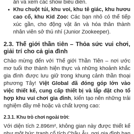
ăn và xem các show biểu diễn.
Khu chuột túi, khu voi, khu tê giác, khu hươu
cao cổ, khu Kid Zoo:
Các bạn nhỏ có thể tiếp
xúc gần, cho động vật ăn và hóa thân thành
nhân viên sở thú nhí (Junior Zookeeper).
2.3. Thế giới thần tiên – Thỏa sức vui chơi,
giải trí cho cả gia đình
Chào mừng đến với Thế giới Thần Tiên – nơi ước
mơ tuổi thơ thành hiện thực và những khoảnh khắc
gia đình được lưu giữ trong khung cảnh thần thoại
phương Tây!
Việt Global đã đóng góp lớn vào
việc thiết kế, cung cấp thiết bị và lắp đặt cho tổ
hợp khu vui chơi gia đình
, kiến tạo nên những trải
nghiệm đầy mê hoặc và chất lượng cao:
2.3.1. Khu trò chơi ngoài trời:
Với diện tích 2.896m², không gian này được thiết kế
như một bức tranh cổ tích Châu Âu, nơi gia đình bạn