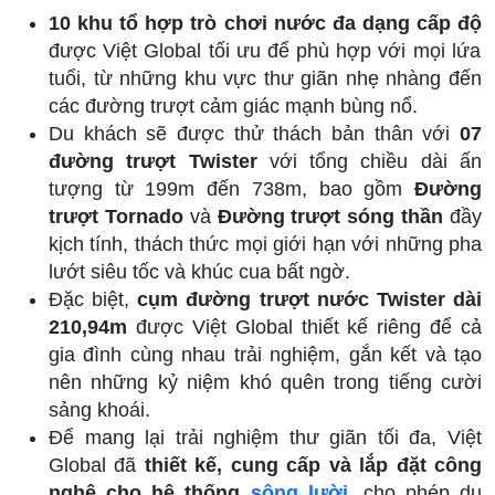
10 khu tổ hợp trò chơi nước đa dạng cấp độ
được Việt Global tối ưu để phù hợp với mọi lứa
tuổi, từ những khu vực thư giãn nhẹ nhàng đến
các đường trượt cảm giác mạnh bùng nổ.
Du khách sẽ được thử thách bản thân với
07
đường trượt Twister
với tổng chiều dài ấn
tượng từ 199m đến 738m, bao gồm
Đường
trượt Tornado
và
Đường trượt sóng thần
đầy
kịch tính, thách thức mọi giới hạn với những pha
lướt siêu tốc và khúc cua bất ngờ.
Đặc biệt,
cụm đường trượt nước Twister dài
210,94m
được Việt Global thiết kế riêng để cả
gia đình cùng nhau trải nghiệm, gắn kết và tạo
nên những kỷ niệm khó quên trong tiếng cười
sảng khoái.
Để mang lại trải nghiệm thư giãn tối đa, Việt
Global đã
thiết kế, cung cấp và lắp đặt công
nghệ cho hệ thống
sông lười
, cho phép du