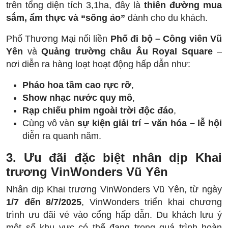
trên tổng diện tích 3,1ha, đây là
thiên đường mua
sắm, ẩm thực và “sống ảo”
dành cho du khách.
Phố Thương Mại nối liền
Phố đi bộ – Công viên Vũ
Yên
và
Quảng trường châu Âu Royal Square
–
nơi diễn ra hàng loạt hoạt động hấp dẫn như:
Pháo hoa tầm cao rực rỡ
,
Show nhạc nước quy mô
,
Rạp chiếu phim ngoài trời độc đáo
,
Cùng vô vàn
sự kiện giải trí – văn hóa – lễ hội
diễn ra quanh năm.
3. Ưu đãi đặc biệt nhân dịp Khai
trương VinWonders Vũ Yên
Nhân dịp Khai trương VinWonders Vũ Yên, từ ngày
1/7 đến 8/7/2025
, VinWonders triển khai chương
trình ưu đãi vé vào cổng hấp dẫn. Du khách lưu ý
một số khu vực có thể đang trong quá trình hoàn