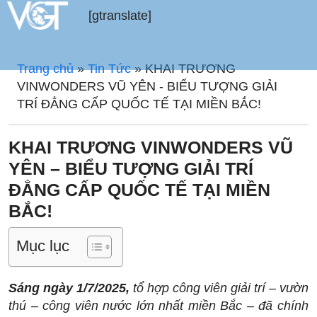
[gtranslate]
Trang chủ
»
Tin Tức
»
KHAI TRƯƠNG
VINWONDERS VŨ YÊN - BIỂU TƯỢNG GIẢI
TRÍ ĐẲNG CẤP QUỐC TẾ TẠI MIỀN BẮC!
KHAI TRƯƠNG VINWONDERS VŨ
YÊN – BIỂU TƯỢNG GIẢI TRÍ
ĐẲNG CẤP QUỐC TẾ TẠI MIỀN
BẮC!
Mục lục
Sáng ngày 1/7/2025,
tổ hợp công viên giải trí – vườn
thú – công viên nước lớn nhất miền Bắc – đã chính