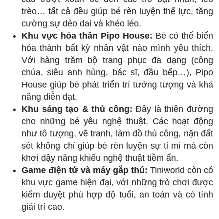
trèo… tất cả đều giúp bé rèn luyện thể lực, tăng
cường sự dẻo dai và khéo léo.
Khu vực hóa thân Pipo House:
Bé có thể biến
hóa thành bất kỳ nhân vật nào mình yêu thích.
Với hàng trăm bộ trang phục đa dạng (công
chúa, siêu anh hùng, bác sĩ, đầu bếp…), Pipo
House giúp bé phát triển trí tưởng tượng và khả
năng diễn đạt.
Khu sáng tạo & thủ công:
Đây là thiên đường
cho những bé yêu nghệ thuật. Các hoạt động
như tô tượng, vẽ tranh, làm đồ thủ công, nặn đất
sét không chỉ giúp bé rèn luyện sự tỉ mỉ mà còn
khơi dậy năng khiếu nghệ thuật tiềm ẩn.
Game điện tử và máy gắp thú:
Tiniworld còn có
khu vực game hiện đại, với những trò chơi được
kiểm duyệt phù hợp độ tuổi, an toàn và có tính
giải trí cao.