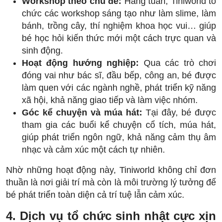
Workshop theo chủ đề:
Hàng tuần, Tiniworld tổ
chức các workshop sáng tạo như làm slime, làm
bánh, trồng cây, thí nghiệm khoa học vui… giúp
bé học hỏi kiến thức mới một cách trực quan và
sinh động.
Hoạt động hướng nghiệp:
Qua các trò chơi
đóng vai như bác sĩ, đầu bếp, công an, bé được
làm quen với các ngành nghề, phát triển kỹ năng
xã hội, khả năng giao tiếp và làm việc nhóm.
Góc kể chuyện và múa hát:
Tại đây, bé được
tham gia các buổi kể chuyện cổ tích, múa hát,
giúp phát triển ngôn ngữ, khả năng cảm thụ âm
nhạc và cảm xúc một cách tự nhiên.
Nhờ những hoạt động này, Tiniworld không chỉ đơn
thuần là nơi giải trí mà còn là môi trường lý tưởng để
bé phát triển toàn diện cả trí tuệ lẫn cảm xúc.
4. Dịch vụ tổ chức sinh nhật cực xịn