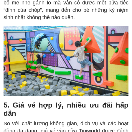
bố mẹ nhẹ gánh lo mà vẫn có được một bữa tiệc
“đỉnh của chóp”, mang đến cho bé những kỷ niệm
sinh nhật không thể nào quên.
5. Giá vé hợp lý, nhiều ưu đãi hấp
dẫn
So với chất lượng không gian, dịch vụ và các hoạt
động đa dạng, giá vé vào cửa Tiniworld được đánh