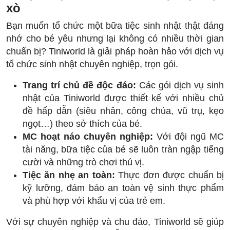
xò
Bạn muốn tổ chức một bữa tiệc sinh nhật thật đáng
nhớ cho bé yêu nhưng lại không có nhiều thời gian
chuẩn bị? Tiniworld là giải pháp hoàn hảo với dịch vụ
tổ chức sinh nhật chuyên nghiệp, trọn gói.
Trang trí chủ đề độc đáo:
Các gói dịch vụ sinh
nhật của Tiniworld được thiết kế với nhiều chủ
đề hấp dẫn (siêu nhân, công chúa, vũ trụ, kẹo
ngọt…) theo sở thích của bé.
MC hoạt náo chuyên nghiệp:
Với đội ngũ MC
tài năng, bữa tiệc của bé sẽ luôn tràn ngập tiếng
cười và những trò chơi thú vị.
Tiệc ăn nhẹ an toàn:
Thực đơn được chuẩn bị
kỹ lưỡng, đảm bảo an toàn vệ sinh thực phẩm
và phù hợp với khẩu vị của trẻ em.
Với sự chuyên nghiệp và chu đáo, Tiniworld sẽ giúp