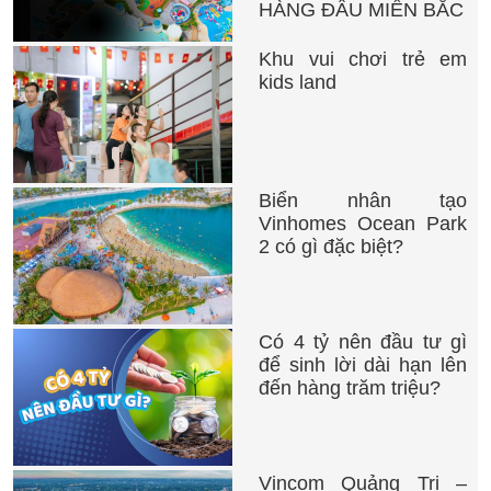
HÀNG ĐẦU MIỀN BẮC
Khu vui chơi trẻ em
kids land
Biển nhân tạo
Vinhomes Ocean Park
2 có gì đặc biệt?
Có 4 tỷ nên đầu tư gì
để sinh lời dài hạn lên
đến hàng trăm triệu?
Vincom Quảng Trị –