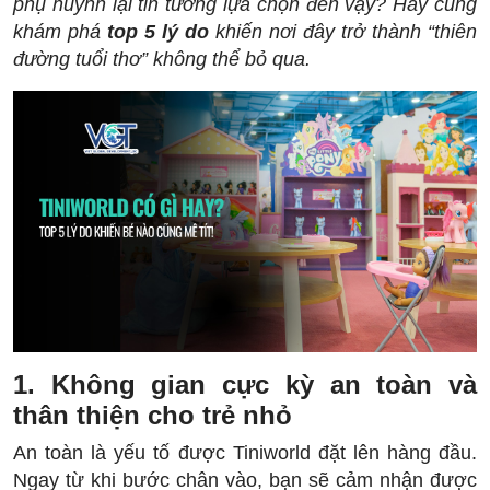
phụ huynh lại tin tưởng lựa chọn đến vậy? Hãy cùng
khám phá
top 5 lý do
khiến nơi đây trở thành “thiên
đường tuổi thơ” không thể bỏ qua.
1. Không gian cực kỳ an toàn và
thân thiện cho trẻ nhỏ
An toàn là yếu tố được Tiniworld đặt lên hàng đầu.
Ngay từ khi bước chân vào, bạn sẽ cảm nhận được