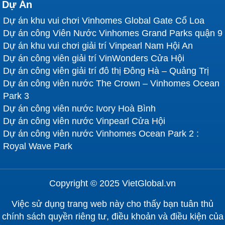
Dự Án
Dự án khu vui chơi Vinhomes Global Gate Cổ Loa
Dự án công Viên Nước Vinhomes Grand Parks quận 9
Dự án khu vui chơi giải trí Vinpearl Nam Hội An
Dự án công viên giải trí VinWonders Cửa Hội
Dự án công viên giải trí đô thị Đông Hà – Quảng Trị
Dự án công viên nước The Crown – Vinhomes Ocean
Park 3
Dự án công viên nước Ivory Hoà Bình
Dự án công viên nước Vinpearl Cửa Hội
Dự án công viên nước Vinhomes Ocean Park 2 :
Royal Wave Park
Copyright © 2025 VietGlobal.vn
Việc sử dụng trang web này cho thấy bạn tuân thủ
chính sách quyền riêng tư, điều khoản và điều kiện của