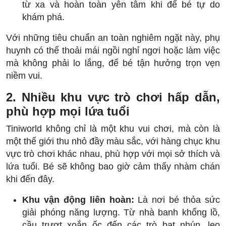
từ xa và hoàn toàn yên tâm khi để bé tự do
khám phá.
Với những tiêu chuẩn an toàn nghiêm ngặt này, phụ
huynh có thể thoải mái ngồi nghỉ ngơi hoặc làm việc
mà không phải lo lắng, để bé tận hưởng trọn vẹn
niềm vui.
2. Nhiều khu vực trò chơi hấp dẫn,
phù hợp mọi lứa tuổi
Tiniworld không chỉ là một khu vui chơi, mà còn là
một thế giới thu nhỏ đầy màu sắc, với hàng chục khu
vực trò chơi khác nhau, phù hợp với mọi sở thích và
lứa tuổi. Bé sẽ không bao giờ cảm thấy nhàm chán
khi đến đây.
Khu vận động liên hoàn:
Là nơi bé thỏa sức
giải phóng năng lượng. Từ nhà banh khổng lồ,
cầu trượt xoắn ốc đến các trò bạt nhún, leo