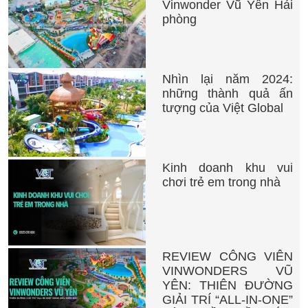
Vinwonder Vũ Yên Hải
phòng
Nhìn lại năm 2024:
những thành quả ấn
tượng của Việt Global
Kinh doanh khu vui
chơi trẻ em trong nhà
REVIEW CÔNG VIÊN
VINWONDERS VŨ
YÊN: THIÊN ĐƯỜNG
GIẢI TRÍ “ALL-IN-ONE”