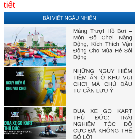
tiết
BÀI VIẾT NGẪU NHIÊN
Máng Trượt Hồ Bơi –
Món Đồ Chơi Năng
Động, Kích Thích Vận
Động Cho Mùa Hè Sôi
Động
NHỮNG NGUY HIỂM
TIỀM ẨN Ở KHU VUI
CHƠI MÀ CHỦ ĐẦU
TƯ CẦN LƯU Ý
ĐUA XE GO KART
THỦ ĐỨC: TRẢI
NGHIỆM TỐC ĐỘ
CỰC ĐÃ KHÔNG THỂ
BỎ LỠ!