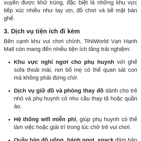
xuyên được khử trùng, đặc biệt là những khu vực
tiếp xúc nhiều như tay vịn, đồ chơi và bề mặt bàn
ghế.
3. Dịch vụ tiện ích đi kèm
Bên cạnh khu vui chơi chính, TiNiWorld Vạn Hạnh
Mall còn mang đến nhiều tiện ích tăng trải nghiệm:
Khu vực nghỉ ngơi cho phụ huynh
với ghế
sofa thoải mái, nơi bố mẹ có thể quan sát con
mà không phải đứng chờ.
Dịch vụ giữ đồ và phòng thay đồ
dành cho trẻ
nhỏ và phụ huynh có nhu cầu thay tã hoặc quần
áo.
Hệ thống wifi miễn phí
, giúp phụ huynh có thể
làm việc hoặc giải trí trong lúc chờ trẻ vui chơi.
Quầy bán đồ uống, bánh ngọt, snack
đảm bảo