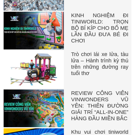
KINH NGHIỆM ĐI
TINIWORLD: TRỌN
BỘ BÍ KÍP CHO BỐ MẸ
LẦN ĐẦU ĐƯA BÉ ĐI
CHƠI
Trò chơi lái xe lửa, tàu
lửa – Hành trình kỳ thú
trên những đường ray
tuổi thơ
REVIEW CÔNG VIÊN
VINWONDERS VŨ
YÊN: THIÊN ĐƯỜNG
GIẢI TRÍ “ALL-IN-ONE”
HÀNG ĐẦU MIỀN BẮC
Khu vui chơi tiniworld