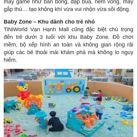
máy game như bắn bóng, đập búa, ném vòng, máy
gắp thú… tạo không khí vừa vui nhộn vừa sôi động.
Baby Zone – Khu dành cho trẻ nhỏ
TiNiWorld Vạn Hạnh Mall cũng đặc biệt chú trọng
đến trẻ dưới 3 tuổi với khu Baby Zone. Đồ chơi
mềm, bộ xếp hình an toàn và không gian rộng rãi
giúp các bé thoải mái khám phá mà không lo nguy
hiểm.