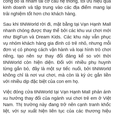
công bố là nhằm tái cơ cấu hệ thống, tối ưu hiệu quả
kinh doanh và tập trung vào các địa điểm mang lại
trải nghiệm tốt hơn cho khách hàng.
Sau khi tiNiWorld rời đi, mặt bằng tại Vạn Hạnh Mall
nhanh chóng được thay thế bởi các khu vui chơi mới
như BigFun và Dream Kids. Các khu này vẫn phục
vụ nhóm khách hàng gia đình có trẻ nhỏ, nhưng mỗi
đơn vị có phong cách vận hành và loại hình trò chơi
riêng, tạo nên sự thay đổi đáng kể so với thời
tiNiWorld còn hiện diện. Đối với nhiều phụ huynh
từng gắn bó, đây là một sự tiếc nuối, bởi tiNiWorld
không chỉ là nơi vui chơi, mà còn là ký ức gắn liền
với nhiều dịp đặc biệt của con em họ.
Việc đóng cửa tiNiWorld tại Vạn Hạnh Mall phản ánh
xu hướng thay đổi của ngành vui chơi trẻ em ở Việt
Nam. Thị trường này đang trở nên cạnh tranh khốc
liệt, với sự xuất hiện liên tục của các thương hiệu