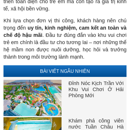
triển toàn diện cho trẻ em mà còn tạo ra giá trị kinh
tế, xã hội bền vững.
Khi lựa chọn đơn vị thi công, khách hàng nên chú
trọng đến
uy tín, kinh nghiệm, cam kết an toàn và
chế độ hậu mãi
. Đầu tư đúng đắn vào khu vui chơi
trẻ em chính là đầu tư cho tương lai – nơi những thế
hệ mầm non được nuôi dưỡng, học hỏi và trưởng
thành trong môi trường lành mạnh.
BÀI VIẾT NGẪU NHIÊN
Đỉnh Nóc Kịch Trần Với
Khu Vui Chơi Ở Hải
Phòng Mới
Khám phá công viên
nước Tuần Châu Hà