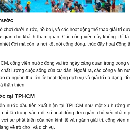
 nước
ò chơi dưới nước, hồ bơi, và các hoạt động thể thao giải trí đượ
 giãn cho khách tham quan. Các công viên này không chỉ là
nhiệt đới mà còn là nơi kết nối cộng đồng, thúc đẩy hoạt động t
CM, công viên nước đóng vai trò ngày càng quan trọng trong v
 chất lượng cuộc sống của cư dân. Ngoài ra, các công viên n
o ra nguồn thu lớn từ hoạt động dịch vụ và giải trí đa dạng, đồ
 thân thiện.
ước tại TPHCM
iên nước đầu tiên xuất hiện tại TPHCM như một xu hướng 
à chỉ tập trung vào một số hoạt động đơn giản, chủ yếu nhằm 
i sự phát triển của nền kinh tế và ngành giải trí, công viên n
g về trò chơi và dịch vụ.