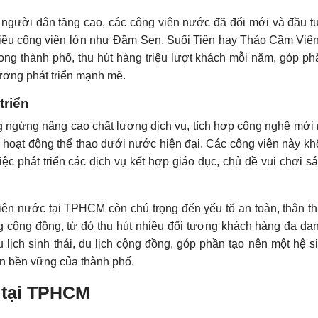
ủa người dân tăng cao, các công viên nước đã đổi mới và đầu 
Nhiều công viên lớn như Đầm Sen, Suối Tiên hay Thảo Cầm Viên
trong thành phố, thu hút hàng triệu lượt khách mỗi năm, góp ph
ương phát triển mạnh mẽ.
triển
 ngừng nâng cao chất lượng dịch vụ, tích hợp công nghệ mới
c hoạt động thể thao dưới nước hiện đại. Các công viên này kh
ệc phát triển các dịch vụ kết hợp giáo dục, chủ đề vui chơi sá
.
viên nước tại TPHCM còn chú trọng đến yếu tố an toàn, thân th
g cộng đồng, từ đó thu hút nhiều đối tượng khách hàng đa dạ
 lịch sinh thái, du lịch cộng đồng, góp phần tạo nên một hệ si
iển bền vững của thành phố.
 tại TPHCM