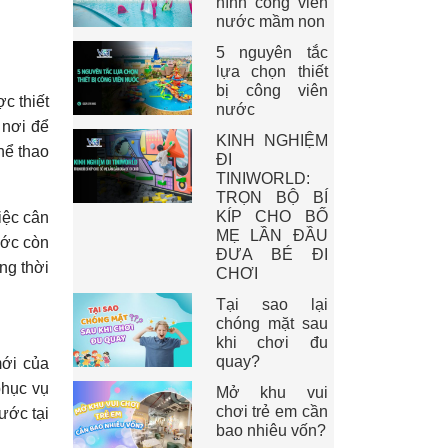
hình công viên
nước mầm non
5 nguyên tắc
lựa chọn thiết
bị công viên
c thiết
nước
 nơi để
KINH NGHIỆM
hể thao
ĐI
TINIWORLD:
TRỌN BỘ BÍ
KÍP CHO BỐ
iệc cân
MẸ LẦN ĐẦU
ước còn
ĐƯA BÉ ĐI
ng thời
CHƠI
Tại sao lại
chóng mặt sau
khi chơi đu
quay?
mới của
phục vụ
Mở khu vui
chơi trẻ em cần
ước tại
bao nhiêu vốn?