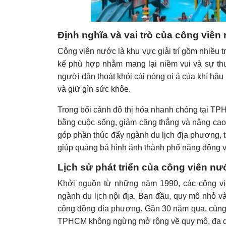
Định nghĩa và vai trò của công viên
Công viên nước là khu vực giải trí gồm nhiều tr
kế phù hợp nhằm mang lại niềm vui và sự thư
người dân thoát khỏi cái nóng oi ả của khí hậu 
và giữ gìn sức khỏe.
Trong bối cảnh đô thị hóa nhanh chóng tại TPH
bằng cuộc sống, giảm căng thẳng và nâng cao
góp phần thúc đẩy ngành du lịch địa phương, tạ
giúp quảng bá hình ảnh thành phố năng động và
Lịch sử phát triển của công viên n
Khởi nguồn từ những năm 1990, các công v
ngành du lịch nội địa. Ban đầu, quy mô nhỏ v
cộng đồng địa phương. Gần 30 năm qua, cùng vớ
TPHCM không ngừng mở rộng về quy mô, đa dạn