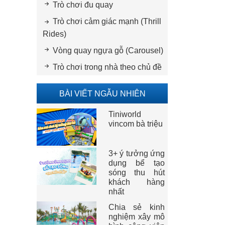
Trò chơi đu quay
Trò chơi cảm giác mạnh (Thrill
Rides)
Vòng quay ngựa gỗ (Carousel)
Trò chơi trong nhà theo chủ đề
BÀI VIẾT NGẪU NHIÊN
Tiniworld
vincom bà triệu
3+ ý tưởng ứng
dụng bể tạo
sóng thu hút
khách hàng
nhất
Chia sẻ kinh
nghiệm xây mô