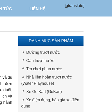
[gtranslate]
IN TỨC
LIÊN HỆ
DANH MỤC SẢN PHẨM
Đường trượt nước
Cầu trượt nước
Trò chơi phun nước
Nhà liên hoàn trượt nước
n và du
(Water Playhouse)
chỉ đơn
a tuổi,
Xe Go Kart (GoKart)
lịch và
Xe điện đụng, báo giá xe điện
ng hành
đụng