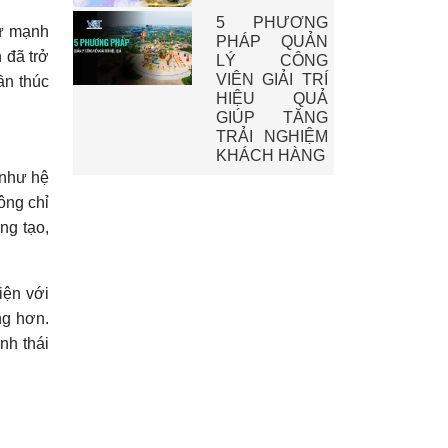
5 PHƯƠNG
tư mạnh
PHÁP QUẢN
 đã trở
LÝ CÔNG
VIÊN GIẢI TRÍ
ần thúc
HIỆU QUẢ
GIÚP TĂNG
TRẢI NGHIỆM
KHÁCH HÀNG
 như hệ
ông chỉ
ng tạo,
iện với
ng hơn.
nh thái