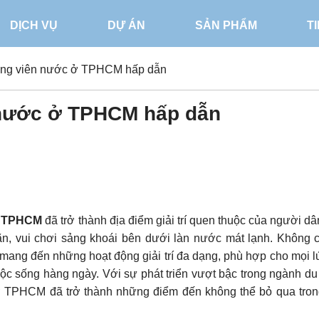
DỊCH VỤ
DỰ ÁN
SẢN PHẨM
T
công viên nước ở TPHCM hấp dẫn
 nước ở TPHCM hấp dẫn
ở TPHCM
đã trở thành địa điểm giải trí quen thuộc của người dâ
n, vui chơi sảng khoái bên dưới làn nước mát lạnh. Không 
 mang đến những hoạt động giải trí đa dạng, phù hợp cho mọi lứ
c sống hàng ngày. Với sự phát triển vượt bậc trong ngành du 
ớc ở TPHCM đã trở thành những điểm đến không thể bỏ qua tro