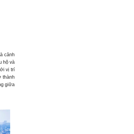
và cảnh
u hộ và
 vị trí
ở thành
ng giữa