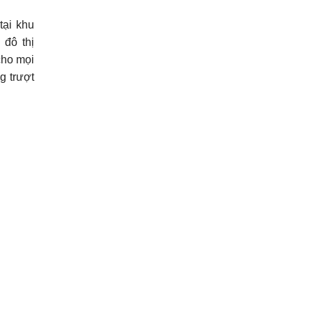
tại khu
 đô thị
cho mọi
g trượt