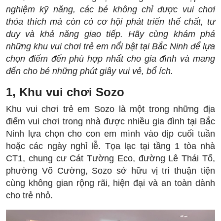
nghiệm kỹ năng, các bé không chỉ được vui chơi
thỏa thích mà còn có cơ hội phát triển thể chất, tư
duy và khả năng giao tiếp. Hãy cùng khám phá
những khu vui chơi trẻ em nổi bật tại Bắc Ninh để lựa
chọn điểm đến phù hợp nhất cho gia đình và mang
đến cho bé những phút giây vui vẻ, bổ ích.
1, Khu vui chơi Sozo
Khu vui chơi trẻ em Sozo là một trong những địa
điểm vui chơi trong nhà được nhiều gia đình tại Bắc
Ninh lựa chọn cho con em mình vào dịp cuối tuần
hoặc các ngày nghỉ lễ. Tọa lạc tại tầng 1 tòa nhà
CT1, chung cư Cát Tường Eco, đường Lê Thái Tổ,
phường Võ Cường, Sozo sở hữu vị trí thuận tiện
cùng không gian rộng rãi, hiện đại và an toàn dành
cho trẻ nhỏ.