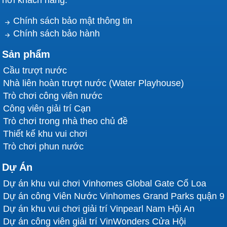
nơi khách hàng.
Chính sách bảo mật thông tin
Chính sách bảo hành
Sản phẩm
Cầu trượt nước
Nhà liên hoàn trượt nước (Water Playhouse)
Trò chơi công viên nước
Công viên giải trí Cạn
Trò chơi trong nhà theo chủ đề
Thiết kế khu vui chơi
Trò chơi phun nước
Dự Án
Dự án khu vui chơi Vinhomes Global Gate Cổ Loa
Dự án công Viên Nước Vinhomes Grand Parks quận 9
Dự án khu vui chơi giải trí Vinpearl Nam Hội An
Dự án công viên giải trí VinWonders Cửa Hội