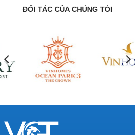
ĐỐI TÁC CỦA CHÚNG TÔI