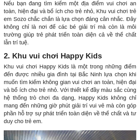
Nếu bạn đang tìm kiếm một địa điểm vui chơi an
toàn, hiện đại và bổ ích cho trẻ nhỏ, Khu vui chơi trẻ
em Sozo chắc chắn là lựa chọn đáng cân nhắc. Đây
không chỉ là nơi để các bé giải trí mà còn là môi
trường giúp trẻ phát triển toàn diện cả về thể chất
lẫn trí tuệ.
2.
Khu vui chơi Happy Kids
Khu vui chơi Happy Kids là một trong những điểm
đến được nhiều gia đình tại Bắc Ninh lựa chọn khi
muốn tìm kiếm không gian vui chơi an toàn, hiện đại
và bổ ích cho trẻ nhỏ. Với thiết kế đầy màu sắc cùng
hệ thống trò chơi đa dạng, Happy Kids không chỉ
mang đến những giờ phút giải trí vui vẻ mà còn góp
phần hỗ trợ sự phát triển toàn diện về thể chất và tư
duy cho trẻ em.