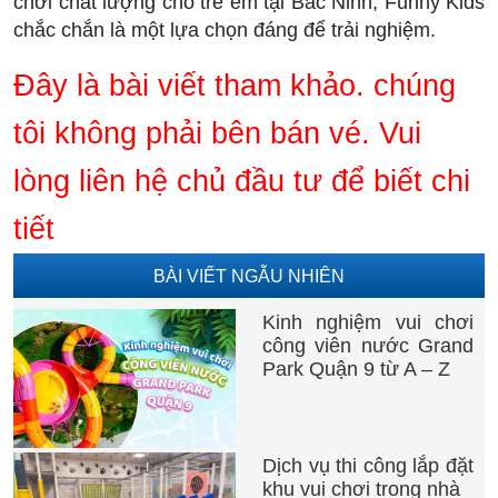
chơi chất lượng cho trẻ em tại Bắc Ninh, Funny Kids
chắc chắn là một lựa chọn đáng để trải nghiệm.
Đây là bài viết tham khảo. chúng
tôi không phải bên bán vé. Vui
lòng liên hệ chủ đầu tư để biết chi
tiết
BÀI VIẾT NGẪU NHIÊN
Kinh nghiệm vui chơi
công viên nước Grand
Park Quận 9 từ A – Z
Dịch vụ thi công lắp đặt
khu vui chơi trong nhà