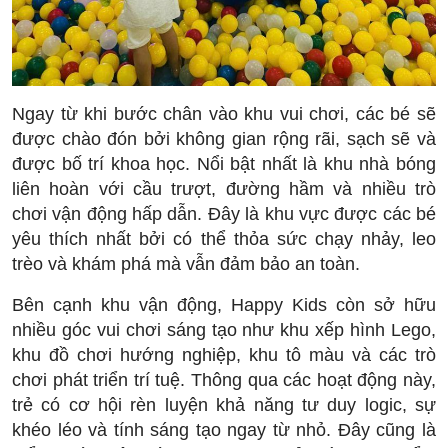
Ngay từ khi bước chân vào khu vui chơi, các bé sẽ
được chào đón bởi không gian rộng rãi, sạch sẽ và
được bố trí khoa học. Nổi bật nhất là khu nhà bóng
liên hoàn với cầu trượt, đường hầm và nhiều trò
chơi vận động hấp dẫn. Đây là khu vực được các bé
yêu thích nhất bởi có thể thỏa sức chạy nhảy, leo
trèo và khám phá mà vẫn đảm bảo an toàn.
Bên cạnh khu vận động, Happy Kids còn sở hữu
nhiều góc vui chơi sáng tạo như khu xếp hình Lego,
khu đồ chơi hướng nghiệp, khu tô màu và các trò
chơi phát triển trí tuệ. Thông qua các hoạt động này,
trẻ có cơ hội rèn luyện khả năng tư duy logic, sự
khéo léo và tính sáng tạo ngay từ nhỏ. Đây cũng là