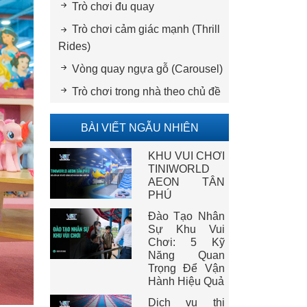
Trò chơi đu quay
Trò chơi cảm giác mạnh (Thrill
Rides)
Vòng quay ngựa gỗ (Carousel)
Trò chơi trong nhà theo chủ đề
BÀI VIẾT NGẪU NHIÊN
KHU VUI CHƠI
TINIWORLD
AEON TÂN
PHÚ
Đào Tạo Nhân
Sự Khu Vui
Chơi: 5 Kỹ
Năng Quan
Trọng Để Vận
Hành Hiệu Quả
Dịch vụ thi