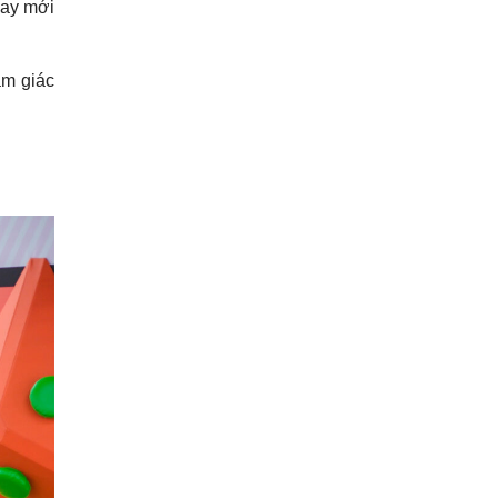
hay mới
ảm giác