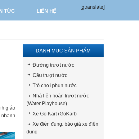
[gtranslate]
IN TỨC
LIÊN HỆ
DANH MỤC SẢN PHẨM
Đường trượt nước
Cầu trượt nước
Trò chơi phun nước
Nhà liên hoàn trượt nước
(Water Playhouse)
nh giáo
Xe Go Kart (GoKart)
 nhanh
Xe điện đụng, báo giá xe điện
đụng