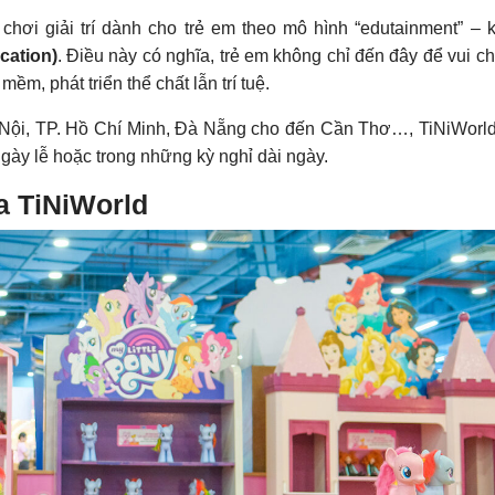
chơi giải trí dành cho trẻ em theo mô hình “edutainment” – 
cation)
. Điều này có nghĩa, trẻ em không chỉ đến đây để vui chơ
ềm, phát triển thể chất lẫn trí tuệ.
Nội, TP. Hồ Chí Minh, Đà Nẵng cho đến Cần Thơ…, TiNiWorld
gày lễ hoặc trong những kỳ nghỉ dài ngày.
ủa TiNiWorld