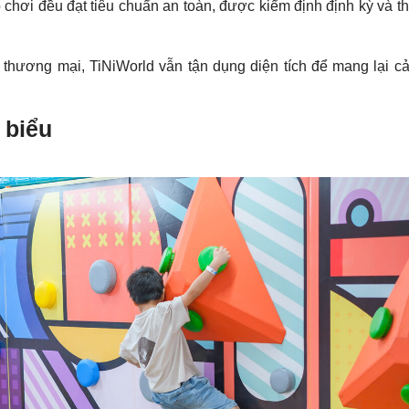
đồ chơi đều đạt tiêu chuẩn an toàn, được kiểm định định kỳ và t
 thương mại, TiNiWorld vẫn tận dụng diện tích để mang lại c
 biểu