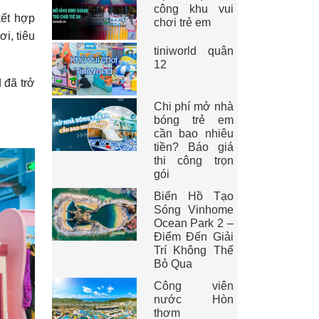
công khu vui
kết hợp
chơi trẻ em
i, tiêu
tiniworld quận
12
 đã trở
Chi phí mở nhà
bóng trẻ em
cần bao nhiêu
tiền? Báo giá
thi công trọn
gói
Biển Hồ Tạo
Sóng Vinhome
Ocean Park 2 –
Điểm Đến Giải
Trí Không Thể
Bỏ Qua
Công viên
nước Hòn
thơm