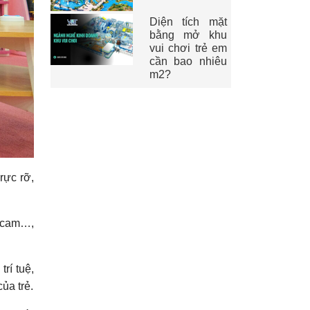
Diện tích mặt
bằng mở khu
vui chơi trẻ em
cần bao nhiêu
m2?
rực rỡ,
, cam…,
rí tuệ,
ủa trẻ.