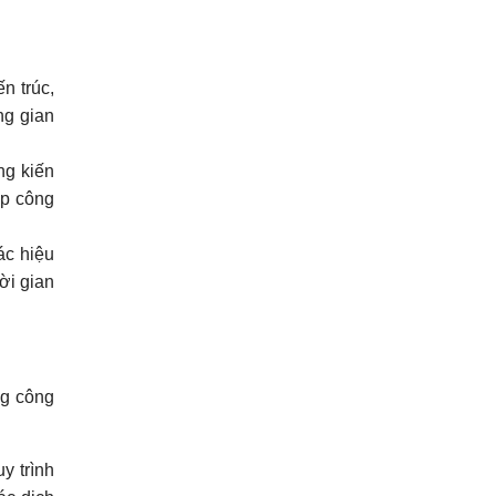
n trúc,
ng gian
ng kiến
úp công
ác hiệu
ời gian
ng công
y trình