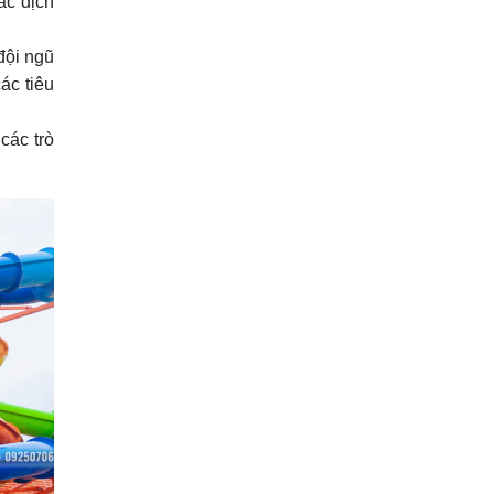
ác dịch
đội ngũ
ác tiêu
các trò