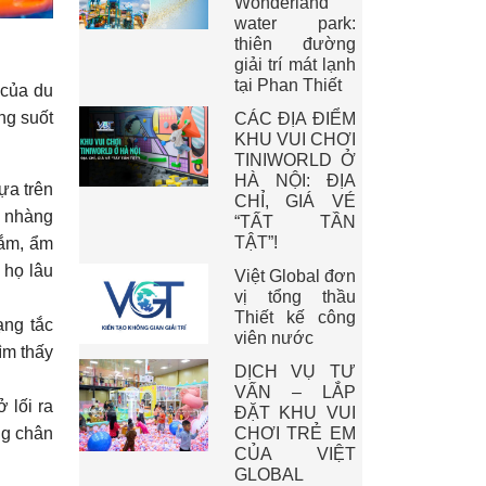
Wonderland
water park:
thiên đường
giải trí mát lạnh
tại Phan Thiết
 của du
ng suốt
CÁC ĐỊA ĐIỂM
KHU VUI CHƠI
TINIWORLD Ở
HÀ NỘI: ĐỊA
dựa trên
CHỈ, GIÁ VÉ
ẹ nhàng
“TẤT TẦN
TẬT”!
sắm, ẩm
 họ lâu
Việt Global đơn
vị tổng thầu
Thiết kế công
ạng tắc
viên nước
ìm thấy
DỊCH VỤ TƯ
VẤN – LẮP
 lối ra
ĐẶT KHU VUI
CHƠI TRẺ EM
ng chân
CỦA VIỆT
GLOBAL