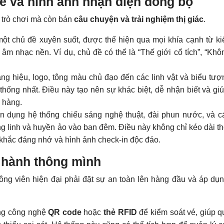
ề và hình ảnh nhận diện đồng bộ
n trò chơi mà còn bán
câu chuyện và trải nghiệm thị giác
.
ột chủ đề xuyên suốt, được thể hiện qua mọi khía cạnh từ kiế
âm nhạc nền. Ví dụ, chủ đề có thể là “Thế giới cổ tích”, “Khô
g hiệu, logo, tông màu chủ đạo đến các linh vật và biểu tượ
n thống nhất. Điều này tạo nên sự khác biệt, dễ nhận biết và gi
h hàng.
 dụng hệ thống chiếu sáng nghệ thuật, đài phun nước, và c
g linh và huyền ảo vào ban đêm. Điều này không chỉ kéo dài th
hắc đáng nhớ và hình ảnh check-in độc đáo.
n hành thông mình
công viên hiện đại phải đặt sự an toàn lên hàng đầu và áp dụ
g công nghệ
QR code
hoặc
thẻ RFID
để kiểm soát vé, giúp qu