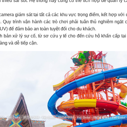
thiểu sai sót. Hệ thống này cũng có thể tích hợp để quản lý c
amera giám sát tại tất cả các khu vực trọng điểm, kết hợp với 
. Quy trình vận hành các trò chơi phải tuân thủ nghiêm ngặt c
TUV) để đảm bảo an toàn tuyệt đối cho du khách.
 bản xử lý sự cố, từ sơ cứu y tế cho đến cứu hộ khẩn cấp tại 
ràng và dễ tiếp cận.