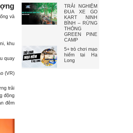
ượng
TRẢI NGHIỆM
ĐUA XE GO
hống và
KART NINH
BÌNH – RỪNG
THÔNG
GREEN PINE
CAMP
ni, khu
5+ trò chơi mạo
hiểm tại Hạ
đu quay
Long
ảo (VR)
ng trải
ng động
ban đêm