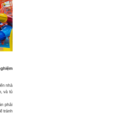
 nghiệm
đến nhà
, và tủ
ân phải
để tránh