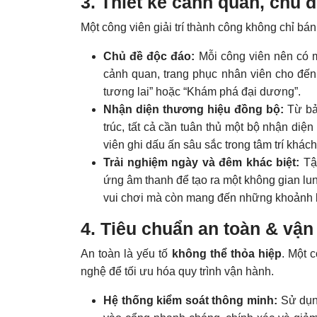
3. Thiết kế cảnh quan, chủ đ
Một công viên giải trí thành công không chỉ bá
Chủ đề độc đáo:
Mỗi công viên nên có m
cảnh quan, trang phục nhân viên cho đến 
tương lai” hoặc “Khám phá đại dương”.
Nhận diện thương hiệu đồng bộ:
Từ bản
trúc, tất cả cần tuân thủ một bộ nhận diệ
viên ghi dấu ấn sâu sắc trong tâm trí khác
Trải nghiệm ngày và đêm khác biệt:
Tận
ứng âm thanh để tạo ra một không gian lun
vui chơi mà còn mang đến những khoảnh k
4. Tiêu chuẩn an toàn & vậ
An toàn là yếu tố
không thể thỏa hiệp
. Một 
nghệ để tối ưu hóa quy trình vận hành.
Hệ thống kiểm soát thông minh:
Sử dụn