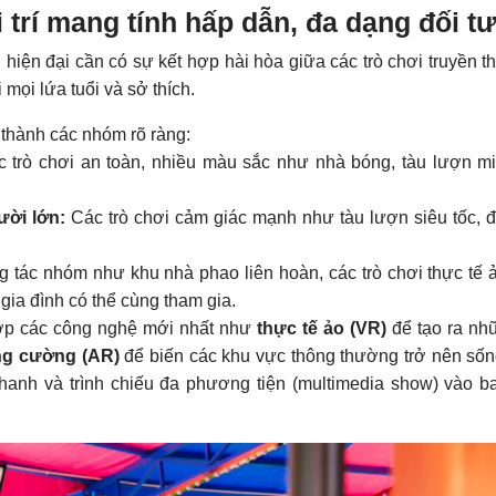
i trí mang tính hấp dẫn, đa dạng đối t
n hiện đại cần có sự kết hợp hài hòa giữa các trò chơi truyền t
mọi lứa tuổi và sở thích.
 thành các nhóm rõ ràng:
 trò chơi an toàn, nhiều màu sắc như nhà bóng, tàu lượn mi
ười lớn:
Các trò chơi cảm giác mạnh như tàu lượn siêu tốc, 
g tác nhóm như khu nhà phao liên hoàn, các trò chơi thực tế 
gia đình có thể cùng tham gia.
ợp các công nghệ mới nhất như
thực tế ảo (VR)
để tạo ra nhữ
ăng cường (AR)
để biến các khu vực thông thường trở nên số
thanh và trình chiếu đa phương tiện (multimedia show) vào 