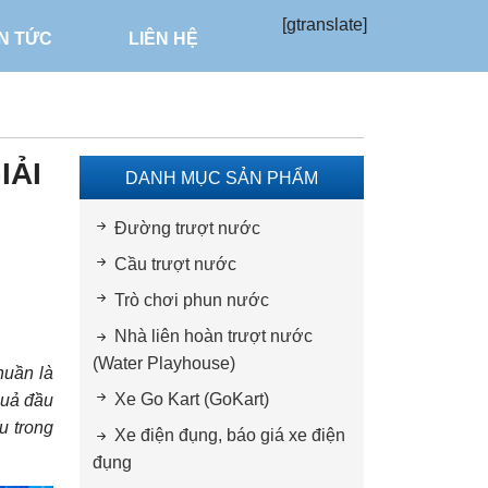
[gtranslate]
IN TỨC
LIÊN HỆ
ẢI
DANH MỤC SẢN PHẨM
Đường trượt nước
Cầu trượt nước
Trò chơi phun nước
Nhà liên hoàn trượt nước
(Water Playhouse)
huần là
Xe Go Kart (GoKart)
quả đầu
́u trong
Xe điện đụng, báo giá xe điện
đụng