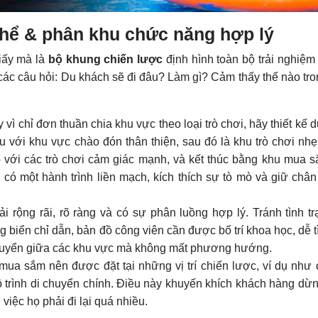
thể & phân khu chức năng hợp lý
giấy mà là
bộ khung chiến lược
định hình toàn bộ trải nghiệm
 các câu hỏi: Du khách sẽ đi đâu? Làm gì? Cảm thấy thế nào tro
 vì chỉ đơn thuần chia khu vực theo loại trò chơi, hãy thiết kế 
ầu với khu vực chào đón thân thiện, sau đó là khu trò chơi nh
ổ với các trò chơi cảm giác mạnh, và kết thúc bằng khu mua 
 có một hành trình liền mạch, kích thích sự tò mò và giữ chân
ải rộng rãi, rõ ràng và có sự phân luồng hợp lý. Tránh tình tr
biển chỉ dẫn, bản đồ công viên cần được bố trí khoa học, dễ t
chuyển giữa các khu vực mà không mất phương hướng.
a sắm nên được đặt tại những vị trí chiến lược, ví dụ như ở
lộ trình di chuyển chính. Điều này khuyến khích khách hàng dừ
 việc họ phải đi lại quá nhiều.