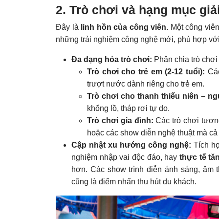
2. Trò chơi và hạng mục giả
Đây là
linh hồn của công viên
. Một công viê
những trải nghiệm công nghệ mới, phù hợp với 
Đa dạng hóa trò chơi:
Phân chia trò chơi
Trò chơi cho trẻ em (2-12 tuổi):
Các
trượt nước dành riêng cho trẻ em.
Trò chơi cho thanh thiếu niên – ng
khổng lồ, tháp rơi tự do.
Trò chơi gia đình:
Các trò chơi tươn
hoặc các show diễn nghệ thuật mà cả 
Cập nhật xu hướng công nghệ:
Tích h
nghiệm nhập vai độc đáo, hay
thực tế t
hơn. Các show trình diễn ánh sáng, âm 
cũng là điểm nhấn thu hút du khách.