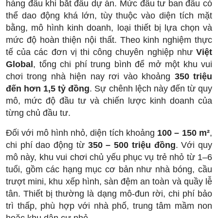
hàng đầu khi bắt đầu dự án. Mức đầu tư ban đầu có
thể dao động khá lớn, tùy thuộc vào diện tích mặt
bằng, mô hình kinh doanh, loại thiết bị lựa chọn và
mức độ hoàn thiện nội thất. Theo kinh nghiệm thực
tế của các đơn vị thi công chuyên nghiệp như
Việt
Global
, tổng chi phí trung bình để mở một khu vui
chơi trong nhà hiện nay rơi vào khoảng
350 triệu
đến hơn 1,5 tỷ đồng
. Sự chênh lệch này đến từ quy
mô, mức độ đầu tư và chiến lược kinh doanh của
từng chủ đầu tư.
Đối với mô hình nhỏ, diện tích khoảng
100 – 150 m²
,
chi phí dao động từ
350 – 500 triệu đồng
. Với quy
mô này, khu vui chơi chủ yếu phục vụ trẻ nhỏ từ 1–6
tuổi, gồm các hạng mục cơ bản như nhà bóng, cầu
trượt mini, khu xếp hình, sàn đệm an toàn và quầy lễ
tân. Thiết bị thường là dạng mô-đun rời, chi phí bảo
trì thấp, phù hợp với nhà phố, trung tâm mầm non