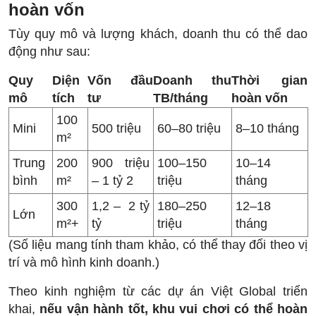
hoàn vốn
Tùy quy mô và lượng khách, doanh thu có thể dao
động như sau:
Quy
Diện
Vốn đầu
Doanh thu
Thời gian
mô
tích
tư
TB/tháng
hoàn vốn
100
Mini
500 triệu
60–80 triệu
8–10 tháng
m²
Trung
200
900 triệu
100–150
10–14
bình
m²
– 1 tỷ 2
triệu
tháng
300
1,2 – 2 tỷ
180–250
12–18
Lớn
m²+
tỷ
triệu
tháng
(Số liệu mang tính tham khảo, có thể thay đổi theo vị
trí và mô hình kinh doanh.)
Theo kinh nghiệm từ các dự án Việt Global triển
khai,
nếu vận hành tốt, khu vui chơi có thể hoàn