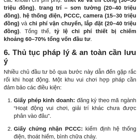
các khoản chi phí phụ:
thiết kế và thi công (30–50
triệu đồng)
,
trang trí – sơn tường (20–40 triệu
đồng)
,
hệ thống điện, PCCC, camera (15–30 triệu
đồng)
và
chi phí vận chuyển, lắp đặt (20–40 triệu
đồng)
. Tổng thể,
tỷ lệ chi phí thiết bị chiếm
khoảng 60–70% tổng vốn đầu tư
.
6. Thủ tục pháp lý & an toàn cần lưu
ý
Nhiều chủ đầu tư bỏ qua bước này dẫn đến gặp rắc
rối khi hoạt động. Một khu vui chơi hợp pháp cần
đảm bảo các điều kiện:
Giấy phép kinh doanh:
đăng ký theo mã ngành
“Hoạt động vui chơi, giải trí khác chưa được
phân vào đâu”.
Giấy chứng nhận PCCC:
kiểm định hệ thống
điện, thoát hiểm, bình chữa cháy.