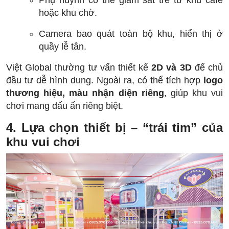
Phụ huynh có thể giám sát trẻ từ khu café
hoặc khu chờ.
Camera bao quát toàn bộ khu, hiển thị ở
quầy lễ tân.
Việt Global thường tư vấn thiết kế
2D và 3D
để chủ
đầu tư dễ hình dung. Ngoài ra, có thể tích hợp
logo
thương hiệu, màu nhận diện riêng
, giúp khu vui
chơi mang dấu ấn riêng biệt.
4. Lựa chọn thiết bị – “trái tim” của
khu vui chơi