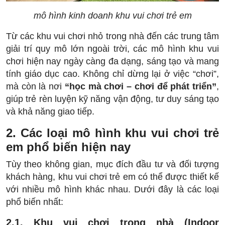
mô hình kinh doanh khu vui chơi trẻ em
Từ các khu vui chơi nhỏ trong nhà đến các trung tâm
giải trí quy mô lớn ngoài trời, các mô hình khu vui
chơi hiện nay ngày càng đa dạng, sáng tạo và mang
tính giáo dục cao. Không chỉ dừng lại ở việc “chơi”,
mà còn là nơi
“học mà chơi – chơi để phát triển”
,
giúp trẻ rèn luyện kỹ năng vận động, tư duy sáng tạo
và khả năng giao tiếp.
2. Các loại mô hình khu vui chơi trẻ
em phổ biến hiện nay
Tùy theo không gian, mục đích đầu tư và đối tượng
khách hàng, khu vui chơi trẻ em có thể được thiết kế
với nhiều mô hình khác nhau. Dưới đây là các loại
phổ biến nhất:
2.1. Khu vui chơi trong nhà (Indoor