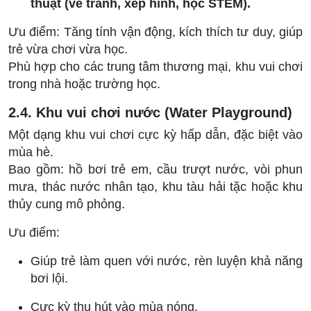
thuật (vẽ tranh, xếp hình, học STEM).
Ưu điểm: Tăng tính vận động, kích thích tư duy, giúp
trẻ vừa chơi vừa học.
Phù hợp cho các trung tâm thương mại, khu vui chơi
trong nhà hoặc trường học.
2.4. Khu vui chơi nước (Water Playground)
Một dạng khu vui chơi cực kỳ hấp dẫn, đặc biệt vào
mùa hè.
Bao gồm: hồ bơi trẻ em, cầu trượt nước, vòi phun
mưa, thác nước nhân tạo, khu tàu hải tặc hoặc khu
thủy cung mô phỏng.
Ưu điểm:
Giúp trẻ làm quen với nước, rèn luyện khả năng
bơi lội.
Cực kỳ thu hút vào mùa nóng.