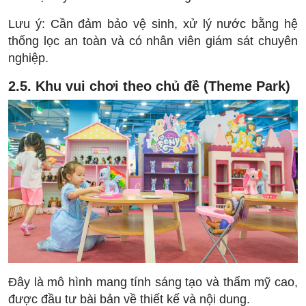
Lưu ý: Cần đảm bảo vệ sinh, xử lý nước bằng hệ
thống lọc an toàn và có nhân viên giám sát chuyên
nghiệp.
2.5. Khu vui chơi theo chủ đề (Theme Park)
Đây là mô hình mang tính sáng tạo và thẩm mỹ cao,
được đầu tư bài bản về thiết kế và nội dung.