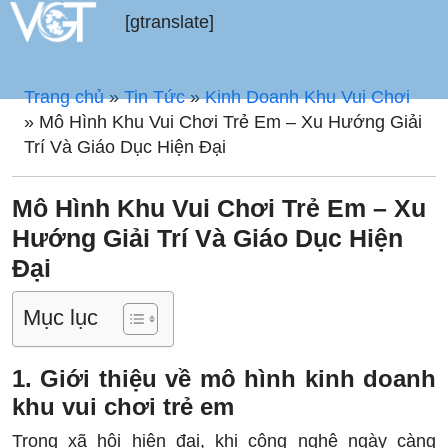
[gtranslate]
Trang chủ
»
Tin Tức
»
Kinh Doanh Khu Vui Chơi
»
Mô Hình Khu Vui Chơi Trẻ Em – Xu Hướng Giải
Trí Và Giáo Dục Hiện Đại
Mô Hình Khu Vui Chơi Trẻ Em – Xu
Hướng Giải Trí Và Giáo Dục Hiện
Đại
Mục lục
1. Giới thiệu về mô hình kinh doanh
khu vui chơi trẻ em
Trong xã hội hiện đại, khi công nghệ ngày càng