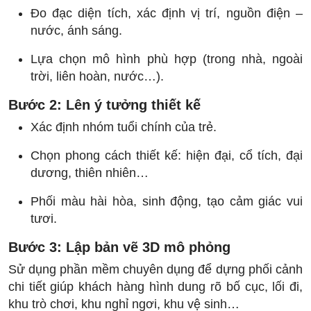
Đo đạc diện tích, xác định vị trí, nguồn điện –
nước, ánh sáng.
Lựa chọn mô hình phù hợp (trong nhà, ngoài
trời, liên hoàn, nước…).
Bước 2: Lên ý tưởng thiết kế
Xác định nhóm tuổi chính của trẻ.
Chọn phong cách thiết kế: hiện đại, cổ tích, đại
dương, thiên nhiên…
Phối màu hài hòa, sinh động, tạo cảm giác vui
tươi.
Bước 3: Lập bản vẽ 3D mô phỏng
Sử dụng phần mềm chuyên dụng để dựng phối cảnh
chi tiết giúp khách hàng hình dung rõ bố cục, lối đi,
khu trò chơi, khu nghỉ ngơi, khu vệ sinh…