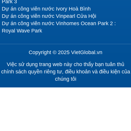
Park 3
Dự án công viên nước Ivory Hoà Bình
Dự án công viên nước Vinpearl Cửa Hội
Dự án công viên nước Vinhomes Ocean Park 2 :
Royal Wave Park
Copyright © 2025 VietGlobal.vn
Việc sử dụng trang web này cho thấy bạn tuân thủ
chính sách quyền riêng tư, điều khoản và điều kiện của
chúng tôi