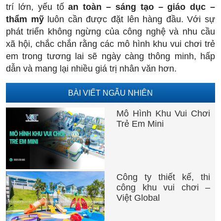
trí lớn, yếu tố
an toàn – sáng tạo – giáo dục –
thẩm mỹ
luôn cần được đặt lên hàng đầu. Với sự
phát triển không ngừng của công nghệ và nhu cầu
xã hội, chắc chắn rằng các mô hình khu vui chơi trẻ
em trong tương lai sẽ ngày càng thông minh, hấp
dẫn và mang lại nhiều giá trị nhân văn hơn.
BÀI VIẾT NGẪU NHIÊN
Mô Hình Khu Vui Chơi
Trẻ Em Mini
Công ty thiết kế, thi
công khu vui chơi –
Việt Global