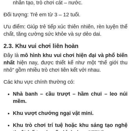
nhân tạo, trò chơi cát – nước.
Đối tượng: Trẻ em từ 3 – 12 tuổi.
Ưu điểm: Giúp trẻ tiếp xúc thiên nhiên, rèn luyện thể
chất, tăng cường sức khỏe và sự dẻo dai.
2.3. Khu vui chơi liên hoàn
Đây là
mô hình khu vui chơi hiện đại và phổ biến
nhất
hiện nay, được thiết kế như một “thế giới thu
nhỏ” gồm nhiều trò chơi liên kết với nhau.
Các khu vực chính thường có:
Nhà banh – cầu trượt – hầm chui – leo núi
mềm.
Khu vượt chướng ngại vật mini.
Khu trò chơi trí tuệ hoặc khu sáng tạo nghệ