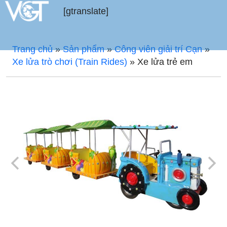
[gtranslate]
Trang chủ
»
Sản phẩm
»
Công viên giải trí Cạn
»
Xe lửa trò chơi (Train Rides)
»
Xe lửa trẻ em