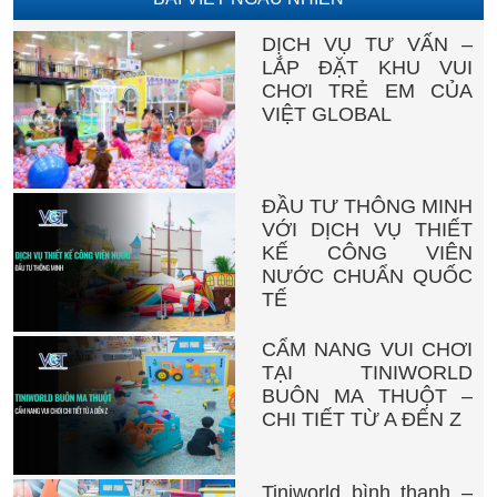
DỊCH VỤ TƯ VẤN –
LẮP ĐẶT KHU VUI
CHƠI TRẺ EM CỦA
VIỆT GLOBAL
ĐẦU TƯ THÔNG MINH
VỚI DỊCH VỤ THIẾT
KẾ CÔNG VIÊN
NƯỚC CHUẨN QUỐC
TẾ
CẨM NANG VUI CHƠI
TẠI TINIWORLD
BUÔN MA THUỘT –
CHI TIẾT TỪ A ĐẾN Z
Tiniworld bình thạnh –