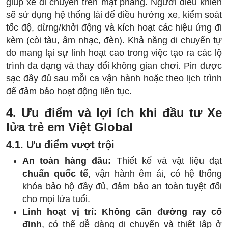
giúp xe di chuyển trên mặt phẳng. Người điều khiển
sẽ sử dụng hệ thống lái để điều hướng xe, kiểm soát
tốc độ, dừng/khởi động và kích hoạt các hiệu ứng đi
kèm (còi tàu, âm nhạc, đèn). Khả năng di chuyển tự
do mang lại sự linh hoạt cao trong việc tạo ra các lộ
trình đa dạng và thay đổi không gian chơi. Pin được
sạc đầy đủ sau mỗi ca vận hành hoặc theo lịch trình
để đảm bảo hoạt động liên tục.
4. Ưu điểm và lợi ích khi đầu tư Xe
lửa trẻ em Việt Global
4.1. Ưu điểm vượt trội
An toàn hàng đầu:
Thiết kế và vật liệu đạt
chuẩn quốc tế
, vận hành êm ái, có hệ thống
khóa bảo hộ đầy đủ, đảm bảo an toàn tuyệt đối
cho mọi lứa tuổi.
Linh hoạt vị trí:
Không cần đường ray cố
định
, có thể dễ dàng di chuyển và thiết lập ở