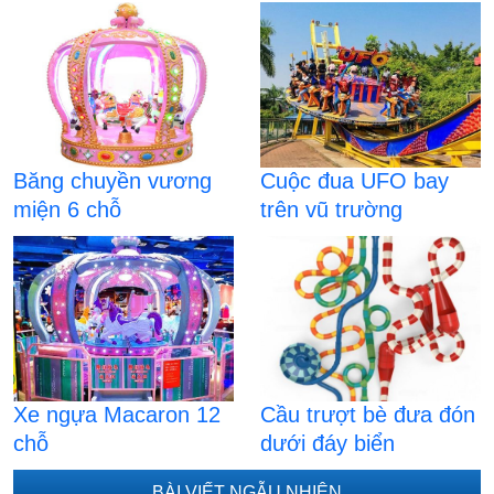
Băng chuyền vương
Cuộc đua UFO bay
miện 6 chỗ
trên vũ trường
Xe ngựa Macaron 12
Cầu trượt bè đưa đón
chỗ
dưới đáy biển
BÀI VIẾT NGẪU NHIÊN