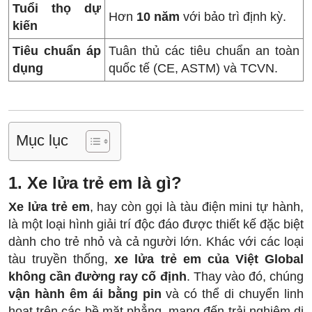
Tuổi thọ dự
Hơn
10 năm
với bảo trì định kỳ.
kiến
Tiêu chuẩn áp
Tuân thủ các tiêu chuẩn an toàn
dụng
quốc tế (CE, ASTM) và TCVN.
Mục lục
1. Xe lửa trẻ em là gì?
Xe lửa trẻ em
, hay còn gọi là tàu điện mini tự hành,
là một loại hình giải trí độc đáo được thiết kế đặc biệt
dành cho trẻ nhỏ và cả người lớn. Khác với các loại
tàu truyền thống,
xe lửa trẻ em của Việt Global
không cần đường ray cố định
. Thay vào đó, chúng
vận hành êm ái bằng pin
và có thể di chuyển linh
hoạt trên các bề mặt phẳng, mang đến trải nghiệm di