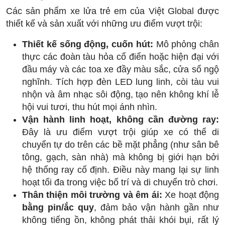
Các sản phẩm xe lửa trẻ em của Việt Global được
thiết kế và sản xuất với những ưu điểm vượt trội:
Thiết kế sống động, cuốn hút:
Mô phỏng chân
thực các đoàn tàu hỏa cổ điển hoặc hiện đại với
đầu máy và các toa xe đầy màu sắc, cửa sổ ngộ
nghĩnh. Tích hợp đèn LED lung linh, còi tàu vui
nhộn và âm nhạc sôi động, tạo nên không khí lễ
hội vui tươi, thu hút mọi ánh nhìn.
Vận hành linh hoạt, không cần đường ray:
Đây là ưu điểm vượt trội giúp xe có thể di
chuyển tự do trên các bề mặt phẳng (như sân bê
tông, gạch, sàn nhà) mà không bị giới hạn bởi
hệ thống ray cố định. Điều này mang lại sự linh
hoạt tối đa trong việc bố trí và di chuyển trò chơi.
Thân thiện môi trường và êm ái:
Xe hoạt động
bằng pin/ắc quy
, đảm bảo vận hành gần như
không tiếng ồn, không phát thải khói bụi, rất lý