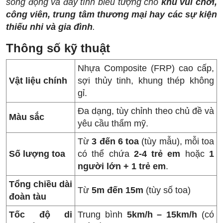
sống động và đầy tính biểu tượng cho
khu vui chơi,
công viên, trung tâm thương mại hay các sự kiện
thiếu nhi và gia đình
.
Thông số kỹ thuật
Nhựa Composite (FRP) cao cấp,
Vật liệu chính
sợi thủy tinh, khung thép không
gỉ.
Đa dạng, tùy chỉnh theo chủ đề và
Màu sắc
yêu cầu thẩm mỹ.
Từ
3 đến 6 toa
(tùy mẫu), mỗi toa
Số lượng toa
có thể chứa
2-4 trẻ em
hoặc
1
người lớn + 1 trẻ em
.
Tổng chiều dài
Từ
5m đến 15m
(tùy số toa)
đoàn tàu
Tốc độ di
Trung bình
5km/h – 15km/h
(có