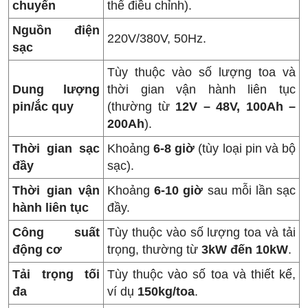
chuyển
thể điều chỉnh).
Nguồn điện
220V/380V, 50Hz.
sạc
Tùy thuộc vào số lượng toa và
Dung lượng
thời gian vận hành liên tục
pin/ắc quy
(thường từ
12V – 48V, 100Ah –
200Ah
).
Thời gian sạc
Khoảng
6-8 giờ
(tùy loại pin và bộ
đầy
sạc).
Thời gian vận
Khoảng
6-10 giờ
sau mỗi lần sạc
hành liên tục
đầy.
Công suất
Tùy thuộc vào số lượng toa và tải
động cơ
trọng, thường từ
3kW đến 10kW
.
Tải trọng tối
Tùy thuộc vào số toa và thiết kế,
đa
ví dụ
150kg/toa
.