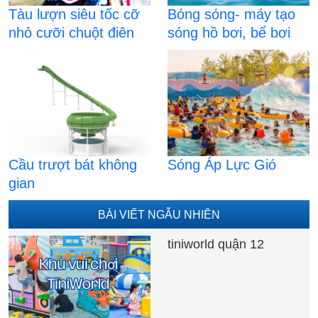
Tàu lượn siêu tốc cỡ
Bóng sóng- máy tạo
nhỏ cưỡi chuột điên
sóng hồ bơi, bể bơi
Cầu trượt bát không
Sóng Áp Lực Gió
gian
BÀI VIẾT NGẪU NHIÊN
tiniworld quận 12