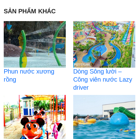
SẢN PHẨM KHÁC
Phun nước xương
Dòng Sông lười –
rồng
Công viên nước Lazy
driver