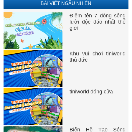
BÀI VIẾT NGẪU NHIÊN
Điểm tên 7 dòng sông
lười độc đáo nhất thế
giới
Khu vui chơi tiniworld
thủ đức
tiniworld đóng cửa
Biển Hồ Tạo Sóng