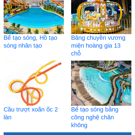
Bể tạo sóng, Hồ tạo
Băng chuyền vương
sóng nhân tạo
miện hoàng gia 13
chỗ
Cầu trượt xoắn ốc 2
Bể tạo sóng bằng
làn
công nghệ chân
không