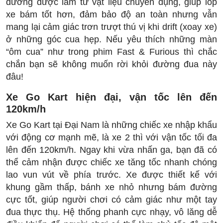
đường được làm từ vật liệu chuyên dụng, giúp lốp
xe bám tốt hơn, đảm bảo độ an toàn nhưng vẫn
mang lại cảm giác trơn trượt thú vị khi drift (xoay xe)
ở những góc cua hẹp. Nếu yêu thích những màn
“ôm cua” như trong phim Fast & Furious thì chắc
chắn bạn sẽ không muốn rời khỏi đường đua này
đâu!
Xe Go Kart hiện đại, vận tốc lên đến
120km/h
Xe Go Kart tại Đại Nam là những chiếc xe nhập khẩu
với động cơ mạnh mẽ, là xe 2 thì với vận tốc tối đa
lên đến 120km/h. Ngay khi vừa nhấn ga, bạn đã có
thể cảm nhận được chiếc xe tăng tốc nhanh chóng
lao vun vút về phía trước. Xe được thiết kế với
khung gầm thấp, bánh xe nhỏ nhưng bám đường
cực tốt, giúp người chơi có cảm giác như một tay
đua thực thụ. Hệ thống phanh cực nhạy, vô lăng dễ