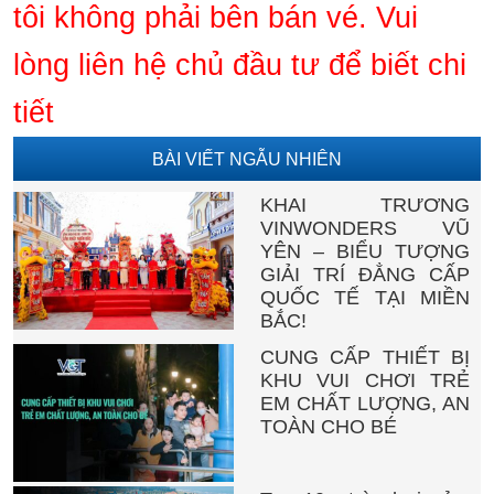
tôi không phải bên bán vé. Vui
lòng liên hệ chủ đầu tư để biết chi
tiết
BÀI VIẾT NGẪU NHIÊN
KHAI TRƯƠNG
VINWONDERS VŨ
YÊN – BIỂU TƯỢNG
GIẢI TRÍ ĐẲNG CẤP
QUỐC TẾ TẠI MIỀN
BẮC!
CUNG CẤP THIẾT BỊ
KHU VUI CHƠI TRẺ
EM CHẤT LƯỢNG, AN
TOÀN CHO BÉ