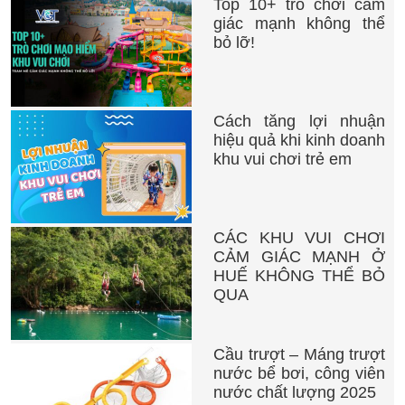
Top 10+ trò chơi cảm
giác mạnh không thể
bỏ lỡ!
Cách tăng lợi nhuận
hiệu quả khi kinh doanh
khu vui chơi trẻ em
CÁC KHU VUI CHƠI
CẢM GIÁC MẠNH Ở
HUẾ KHÔNG THỂ BỎ
QUA
Cầu trượt – Máng trượt
nước bể bơi, công viên
nước chất lượng 2025