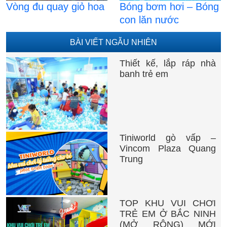
Vòng đu quay giỏ hoa
Bóng bơm hơi – Bóng
con lăn nước
BÀI VIẾT NGẪU NHIÊN
Thiết kế, lắp ráp nhà
banh trẻ em
Tiniworld gò vấp –
Vincom Plaza Quang
Trung
TOP KHU VUI CHƠI
TRẺ EM Ở BẮC NINH
(MỞ RỘNG) MỚI