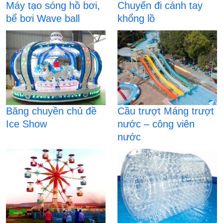
Máy tạo sóng hồ bơi,
Chuyến đi cánh tay
bể bơi Wave ball
khổng lồ
Băng chuyền chủ đề
Cầu trượt Máng trượt
Ice Show
nước – công viên
nước