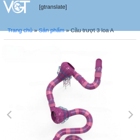
[gtranslate]
Trang chủ
»
Sản phẩm
»
Cầu trượt 3 loa A