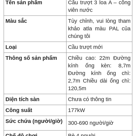
Tên sản phẩm
Cầu trượt 3 loa A – công
viên nước
Màu sắc
Tùy chỉnh, vui lòng tham
khảo atla màu PAL của
chúng tôi
Loại
Cầu trượt mới
Thông số sản phẩm
Chiều cao: 22m Đường
kính ống kèn: 8,7m
Đường kính ống chì:
2,7m Chiều dài ống chì:
120,5m
Diện tích sàn
Chưa có thông tin
Công suất
177kW
Sức chứa (người/giờ)
300-690 người/giờ
Chế độ chơi
Bè 4 người