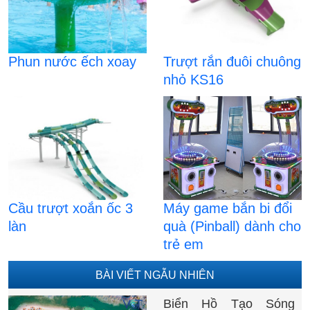
Phun nước ếch xoay
Trượt rắn đuôi chuông
nhỏ KS16
Cầu trượt xoắn ốc 3
Máy game bắn bi đổi
làn
quà (Pinball) dành cho
trẻ em
BÀI VIẾT NGẪU NHIÊN
Biển Hồ Tạo Sóng