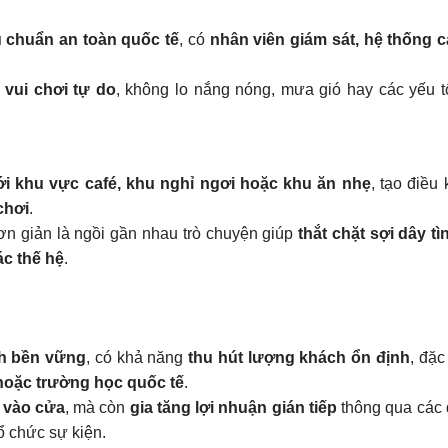
u chuẩn an toàn quốc tế
, có
nhân viên giám sát, hệ thống 
 vui chơi tự do
, không lo nắng nóng, mưa gió hay các yếu tố
ới khu vực café, khu nghỉ ngơi hoặc khu ăn nhẹ
, tạo điều 
chơi
.
đơn giản là ngồi gần nhau trò chuyện giúp
thắt chặt sợi dây t
ác thế hệ
.
h bền vững
, có khả năng
thu hút lượng khách ổn định
, đặc 
 hoặc trường học quốc tế
.
é vào cửa
, mà còn
gia tăng lợi nhuận gián tiếp
thông qua các 
ổ chức sự kiện.