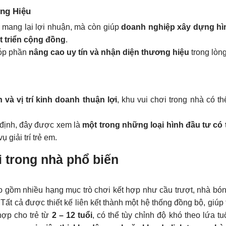
ng Hiệu
ỉ mang lại lợi nhuận, mà còn giúp
doanh nghiệp xây dựng hì
át triển cộng đồng
.
góp phần
nâng cao uy tín và nhận diện thương hiệu
trong lòn
 và vị trí kinh doanh thuận lợi
, khu vui chơi trong nhà có t
 định, đây được xem là
một trong những loại hình đầu tư có 
ụ giải trí trẻ em.
i trong nhà phổ biến
ao gồm nhiều hạng mục trò chơi kết hợp như cầu trượt, nhà bó
… Tất cả được thiết kế liên kết thành một hệ thống đồng bộ, giúp
hợp cho trẻ từ
2 – 12 tuổi
, có thể tùy chỉnh độ khó theo lứa tu