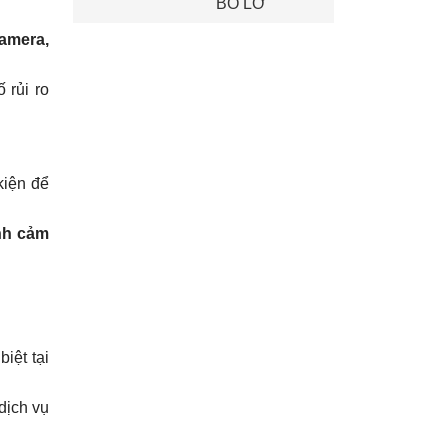
BỎ LỠ
camera,
 rủi ro
kiện để
ình cảm
biệt tại
dịch vụ