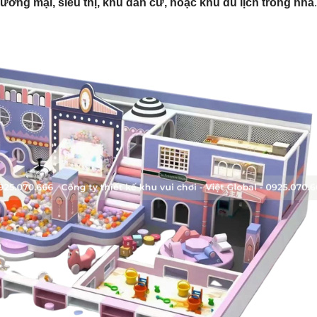
thương mại, siêu thị, khu dân cư, hoặc khu du lịch trong nhà
.