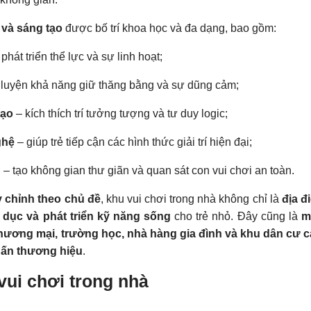
 và sáng tạo
được bố trí khoa học và đa dạng, bao gồm:
 phát triển thể lực và sự linh hoạt;
 luyện khả năng giữ thăng bằng và sự dũng cảm;
tạo
– kích thích trí tưởng tượng và tư duy logic;
ghệ
– giúp trẻ tiếp cận các hình thức giải trí hiện đại;
h
– tạo không gian thư giãn và quan sát con vui chơi an toàn.
ùy chỉnh theo chủ đề
, khu vui chơi trong nhà không chỉ là
địa đ
 dục và phát triển kỹ năng sống
cho trẻ nhỏ. Đây cũng là
m
thương mại, trường học, nhà hàng gia đình và khu dân cư 
hấn thương hiệu
.
 vui chơi trong nhà