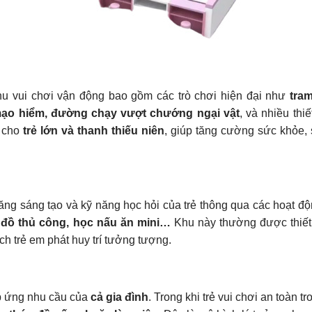
hu vui chơi vận động bao gồm các trò chơi hiện đại như
tra
y mạo hiểm, đường chạy vượt chướng ngại vật
, và nhiều thiế
g cho
trẻ lớn và thanh thiếu niên
, giúp tăng cường sức khỏe,
 năng sáng tạo và kỹ năng học hỏi của trẻ thông qua các hoạt đ
m đồ thủ công, học nấu ăn mini…
Khu này thường được thiết
h trẻ em phát huy trí tưởng tượng.
p ứng nhu cầu của
cả gia đình
. Trong khi trẻ vui chơi an toàn t