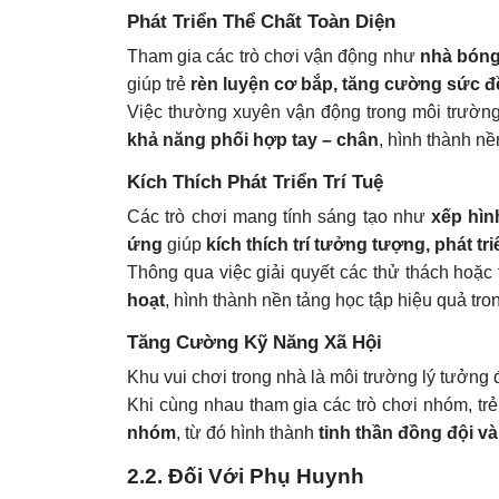
Phát Triển Thể Chất Toàn Diện
Tham gia các trò chơi vận động như
nhà bóng,
giúp trẻ
rèn luyện cơ bắp, tăng cường sức đ
Việc thường xuyên vận động trong môi trường
khả năng phối hợp tay – chân
, hình thành nề
Kích Thích Phát Triển Trí Tuệ
Các trò chơi mang tính sáng tạo như
xếp hìn
ứng
giúp
kích thích trí tưởng tượng, phát tr
Thông qua việc giải quyết các thử thách hoặc 
hoạt
, hình thành nền tảng học tập hiệu quả tro
Tăng Cường Kỹ Năng Xã Hội
Khu vui chơi trong nhà là môi trường lý tưởng 
Khi cùng nhau tham gia các trò chơi nhóm, tr
nhóm
, từ đó hình thành
tinh thần đồng đội và
2.2. Đối Với Phụ Huynh