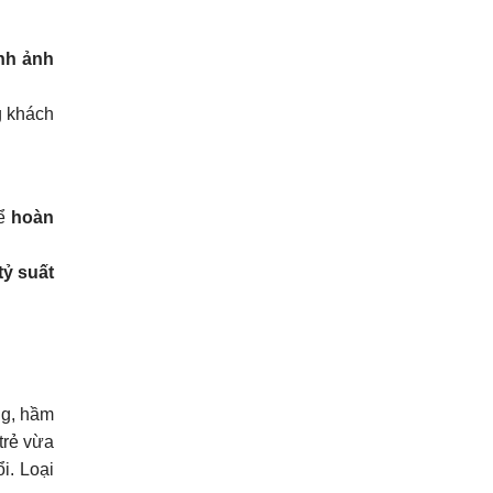
nh ảnh
g khách
hể
hoàn
tỷ suất
ng, hầm
 trẻ vừa
ổi. Loại