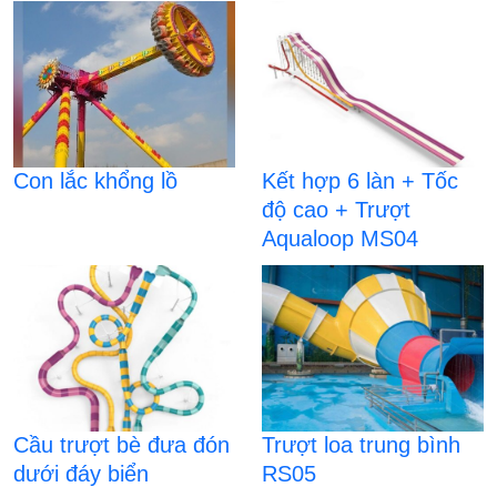
Con lắc khổng lồ
Kết hợp 6 làn + Tốc
độ cao + Trượt
Aqualoop MS04
Cầu trượt bè đưa đón
Trượt loa trung bình
dưới đáy biển
RS05