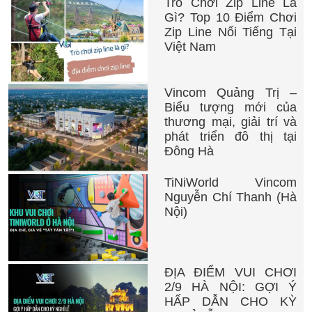
Trò Chơi Zip Line Là
Gì? Top 10 Điểm Chơi
Zip Line Nổi Tiếng Tại
Việt Nam
Vincom Quảng Trị –
Biểu tượng mới của
thương mại, giải trí và
phát triển đô thị tại
Đông Hà
TiNiWorld Vincom
Nguyễn Chí Thanh (Hà
Nội)
ĐỊA ĐIỂM VUI CHƠI
2/9 HÀ NỘI: GỢI Ý
HẤP DẪN CHO KỲ