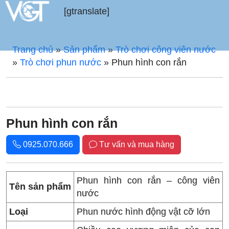
[gtranslate]
Trang chủ
»
Sản phẩm
»
Trò chơi công viên nước
»
Trò chơi phun nước
»
Phun hình con rắn
Phun hình con rắn
0925.070.666
Tư vấn và mua hàng
Phun hình con rắn – công viên
Tên sản phẩm
nước
Loại
Phun nước hình động vật cỡ lớn