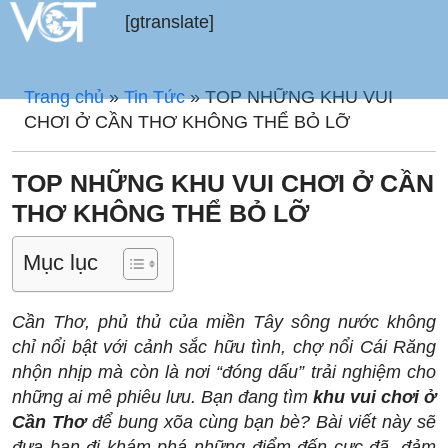
[gtranslate]
Trang chủ
»
Tin Tức
»
TOP NHỮNG KHU VUI
CHƠI Ở CẦN THƠ KHÔNG THỂ BỎ LỠ
TOP NHỮNG KHU VUI CHƠI Ở CẦN
THƠ KHÔNG THỂ BỎ LỠ
Mục lục
Cần Thơ, phủ thủ của miền Tây sông nước không
chỉ nổi bật với cảnh sắc hữu tình, chợ nổi Cái Răng
nhộn nhịp mà còn là nơi “đóng dấu” trải nghiệm cho
những ai mê phiêu lưu. Bạn đang tìm
khu vui chơi ở
Cần Thơ
để bung xõa cùng bạn bè? Bài viết này sẽ
đưa bạn đi khám phá những điểm đến cực đã, đảm