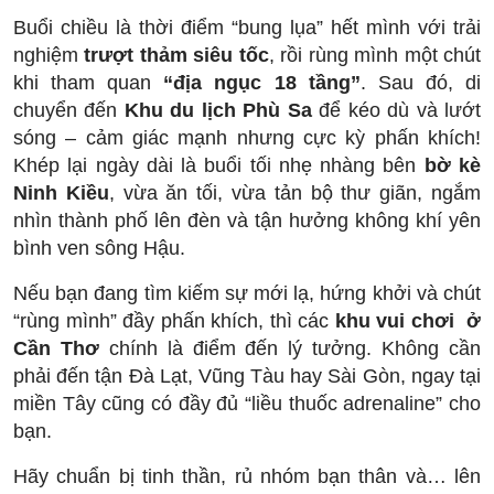
Buổi chiều là thời điểm “bung lụa” hết mình với trải
nghiệm
trượt thảm siêu tốc
, rồi rùng mình một chút
khi tham quan
“địa ngục 18 tầng”
. Sau đó, di
chuyển đến
Khu du lịch Phù Sa
để kéo dù và lướt
sóng – cảm giác mạnh nhưng cực kỳ phấn khích!
Khép lại ngày dài là buổi tối nhẹ nhàng bên
bờ kè
Ninh Kiều
, vừa ăn tối, vừa tản bộ thư giãn, ngắm
nhìn thành phố lên đèn và tận hưởng không khí yên
bình ven sông Hậu.
Nếu bạn đang tìm kiếm sự mới lạ, hứng khởi và chút
“rùng mình” đầy phấn khích, thì các
khu vui chơi ở
Cần Thơ
chính là điểm đến lý tưởng. Không cần
phải đến tận Đà Lạt, Vũng Tàu hay Sài Gòn, ngay tại
miền Tây cũng có đầy đủ “liều thuốc adrenaline” cho
bạn.
Hãy chuẩn bị tinh thần, rủ nhóm bạn thân và… lên