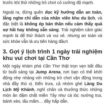
trước khi thử những trò chơi có cường độ mạnh.
Ngoài ra, đừng quên
đọc kỹ hướng dẫn an toàn,
lắng nghe chỉ dẫn của nhân viên khu du lịch
, và
đặc biệt là
không ép bản thân nếu cảm thấy quá
sợ hãi hay không sẵn sàng
. Trải nghiệm cảm giác
mạnh là để thử thách và vui vẻ, nhưng an toàn và
sức khỏe vẫn là ưu tiên hàng đầu!\
3. Gợi ý lịch trình 1 ngày trải nghiệm
khu vui chơi tại Cần Thơ
Một ngày khám phá Cần Thơ thật trọn vẹn bắt đầu
từ buổi sáng tại
Jump Arena
, nơi bạn có thể khởi
động nhẹ nhàng với những trò chơi vận động trong
nhà đầy thú vị. Đến trưa, cả nhóm ghé
Làng Du
Lịch Mỹ Khánh
, nghỉ chân và thưởng thức những
món ăn đậm chất miền Tây như cá lóc nướng trui,
bánh xèo, lẩu mắm… đầy hấp dẫn.