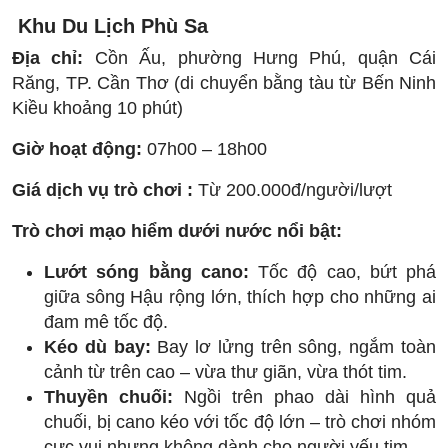
Khu Du Lịch Phù Sa
Địa chỉ:
Cồn Ấu, phường Hưng Phú, quận Cái
Răng, TP. Cần Thơ (di chuyển bằng tàu từ Bến Ninh
Kiều khoảng 10 phút)
Giờ hoạt động:
07h00 – 18h00
Giá dịch vụ trò chơi :
Từ 200.000đ/người/lượt
Trò chơi mạo hiểm dưới nước nổi bật:
Lướt sóng bằng cano:
Tốc độ cao, bứt phá
giữa sông Hậu rộng lớn, thích hợp cho những ai
đam mê tốc độ.
Kéo dù bay:
Bay lơ lửng trên sông, ngắm toàn
cảnh từ trên cao – vừa thư giãn, vừa thót tim.
Thuyền chuối:
Ngồi trên phao dài hình quả
chuối, bị cano kéo với tốc độ lớn – trò chơi nhóm
cực vui nhưng không dành cho người yếu tim.