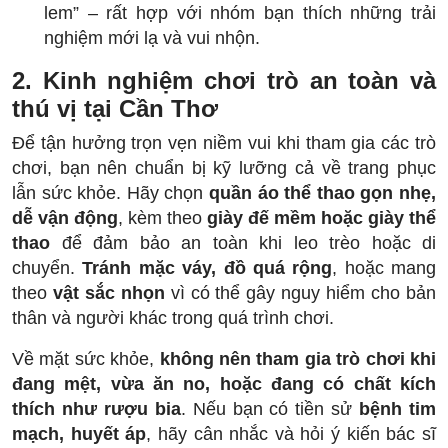
lem” – rất hợp với nhóm bạn thích những trải
nghiệm mới lạ và vui nhộn.
2. Kinh nghiệm chơi trò an toàn và
thú vị tại Cần Thơ
Để tận hưởng trọn vẹn niềm vui khi tham gia các trò
chơi, bạn nên chuẩn bị kỹ lưỡng cả về trang phục
lẫn sức khỏe. Hãy chọn
quần áo thể thao gọn nhẹ,
dễ vận động
, kèm theo
giày đế mềm hoặc giày thể
thao
để đảm bảo an toàn khi leo trèo hoặc di
chuyển.
Tránh mặc váy, đồ quá rộng
, hoặc mang
theo
vật sắc nhọn
vì có thể gây nguy hiểm cho bản
thân và người khác trong quá trình chơi.
Về mặt sức khỏe,
không nên tham gia trò chơi khi
đang mệt, vừa ăn no, hoặc đang có chất kích
thích như rượu bia
. Nếu bạn có tiền sử
bệnh tim
mạch, huyết áp
, hãy cân nhắc và hỏi ý kiến bác sĩ