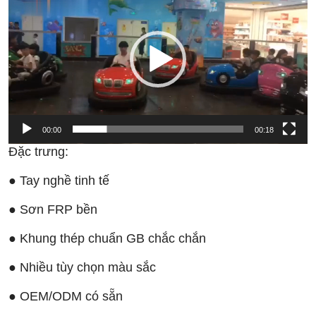
chơi
Video
00:00
00:18
Đặc trưng:
● Tay nghề tinh tế
● Sơn FRP bền
● Khung thép chuẩn GB chắc chắn
● Nhiều tùy chọn màu sắc
● OEM/ODM có sẵn