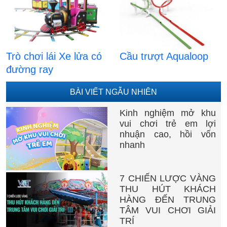
Trò chơi lái Xe lửa có
Cầu trượt Aqualoop
đường ray
BÀI VIẾT NGẪU NHIÊN
Kinh nghiệm mở khu
vui chơi trẻ em lợi
nhuận cao, hồi vốn
nhanh
7 CHIẾN LƯỢC VÀNG
THU HÚT KHÁCH
HÀNG ĐẾN TRUNG
TÂM VUI CHƠI GIẢI
TRÍ