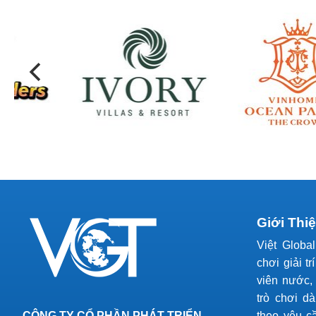
Giới Thi
Việt Globa
chơi giải tr
viên nước, 
trò chơi d
CÔNG TY CỔ PHẦN PHÁT TRIỂN
theo yêu c