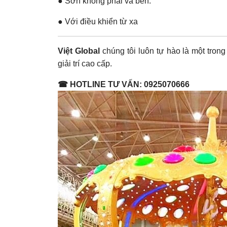
● Sơn không phai và bền.
● Với điều khiển từ xa
Việt Global
chúng tôi luôn tự hào là một trong
giải trí cao cấp.
☎ HOTLINE TƯ VẤN: 0925070666