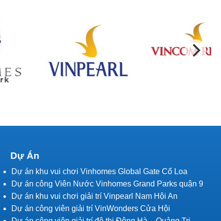
Dự Án
Dự án khu vui chơi Vinhomes Global Gate Cổ Loa
Dự án công Viên Nước Vinhomes Grand Parks quận 9
Dự án khu vui chơi giải trí Vinpearl Nam Hội An
Dự án công viên giải trí VinWonders Cửa Hội
Dự án công viên giải trí đô thị Đông Hà – Quảng Trị