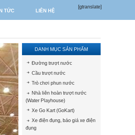
[gtranslate]
IN TỨC
LIÊN HỆ
DANH MỤC SẢN PHẨM
Đường trượt nước
Cầu trượt nước
Trò chơi phun nước
Nhà liên hoàn trượt nước
(Water Playhouse)
Xe Go Kart (GoKart)
Xe điện đụng, báo giá xe điện
đụng