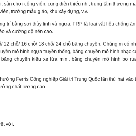
i, sân chơi công viên, cung điện thiếu nhi, trung tâm thương mạ
iên, trường mẫu giáo, khu xây dựng, v.v.
ng trí bằng sợi thủy tinh và ngựa. FRP là loại vật liệu chống ă
 kéo và cường độ nén cao.
ỗ/ 12 chỗ/ 16 chỗ/ 18 chỗ/ 24 chỗ băng chuyền. Chúng m có n
uyền mô hình ngựa truyền thống, băng chuyền mô hình nhạc c
 băng chuyền kiểu xe lửa mini, băng chuyền mô hình bọ rù
ưởng Ferris Công nghiệp Giải trí Trung Quốc lần thứ hai vào 
hưởng chất lượng cao
ệt vời,