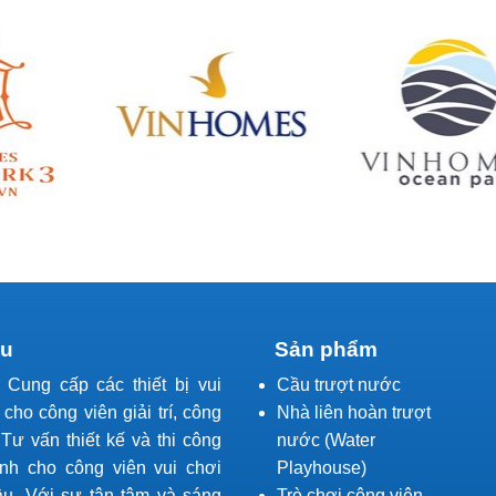
ệu
Sản phẩm
l Cung cấp các thiết bị vui
Cầu trượt nước
í cho công viên giải trí, công
Nhà liên hoàn trượt
Tư vấn thiết kế và thi công
nước (Water
ành cho công viên vui chơi
Playhouse)
ầu. Với sự tận tâm và sáng
Trò chơi công viên