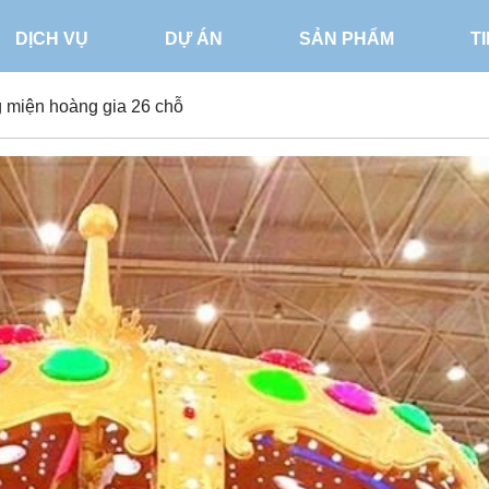
DỊCH VỤ
DỰ ÁN
SẢN PHẨM
T
miện hoàng gia 26 chỗ