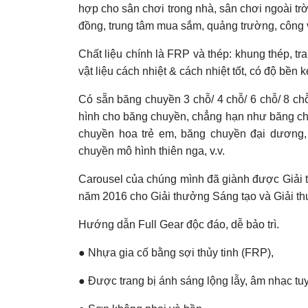
hợp cho sân chơi trong nhà, sân chơi ngoài trờ
đồng, trung tâm mua sắm, quảng trường, công v
Chất liệu chính là FRP và thép: khung thép, tra
vật liệu cách nhiệt & cách nhiệt tốt, có độ bền
Có sẵn băng chuyền 3 chỗ/ 4 chỗ/ 6 chỗ/ 8 ch
hình cho băng chuyền, chẳng hạn như băng ch
chuyền hoa trẻ em, băng chuyền đại dương,
chuyền mô hình thiên nga, v.v.
Carousel của chúng mình đã giành được Giải th
năm 2016 cho Giải thưởng Sáng tạo và Giải t
Hướng dẫn Full Gear độc đáo, dễ bảo trì.
● Nhựa gia cố bằng sợi thủy tinh (FRP),
● Được trang bị ánh sáng lộng lẫy, âm nhạc tuy