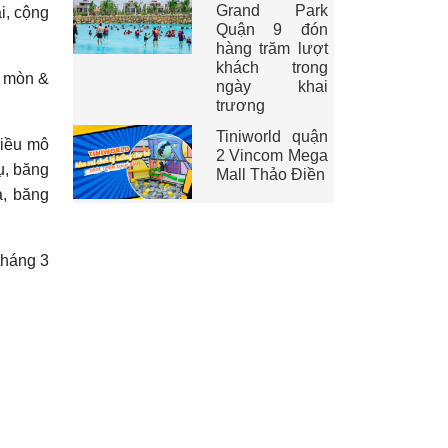
Grand Park
i, cộng
Quận 9 đón
hàng trăm lượt
khách trong
n mòn &
ngày khai
trương
Tiniworld quận
hiều mô
2 Vincom Mega
ụ, băng
Mall Thảo Điền
a, băng
tháng 3