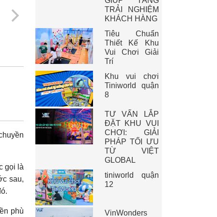
GIÚP TĂNG
TRẢI NGHIỆM
KHÁCH HÀNG
Tiêu Chuẩn
Thiết Kế Khu
Vui Chơi Giải
Trí
Khu vui chơi
Tiniworld quận
8
TƯ VẤN LẮP
ĐẶT KHU VUI
CHƠI: GIẢI
 chuyền
PHÁP TỐI ƯU
TỪ VIỆT
GLOBAL
 gọi là
tiniworld quận
ớc sau,
12
đó.
yền phù
VinWonders