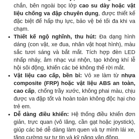
chắn, bên ngoài bọc lớp
cao su dày hoặc vật
liệu chống va đập chuyên dụng
, được thiết kế
đặc biệt để hấp thụ lực, bảo vệ bé tối đa khi va
chạm.
Thiết kế ngộ nghĩnh, thu hút:
Đa dạng hình
dáng (con vật, xe đua, nhân vật hoạt hình), màu
sắc tươi sáng và bắt mắt. Tích hợp đèn LED
nhấp nháy, âm nhạc vui nhộn, tạo không khí lễ
hội sôi động, khiến các bé không thể rời mắt.
Vật liệu cao cấp, bền bỉ:
Vỏ xe làm từ
nhựa
composite (FRP) hoặc vật liệu ABS an toàn,
cao cấp
, chống trầy xước, không phai màu, chịu
được va đập tốt và hoàn toàn không độc hại cho
trẻ em.
Dễ dàng điều khiển:
Hệ thống điều khiển đơn
giản, trực quan (vô lăng, cần gạt hoặc joystick),
giúp các bé dễ dàng làm quen và tự mình lái xe,
tăng cường sự tự tin và kỹ năng vận động.