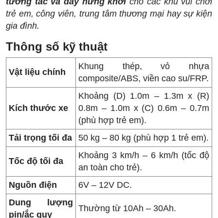
tương tác và đầy hứng khởi
cho các khu vui chơi
trẻ em, công viên, trung tâm thương mại hay sự kiện
gia đình.
Thông số kỹ thuật
Khung thép, vỏ nhựa
Vật liệu chính
composite/ABS, viền cao su/FRP.
Khoảng (D) 1.0m – 1.3m x (R)
Kích thước xe
0.8m – 1.0m x (C) 0.6m – 0.7m
(phù hợp trẻ em).
Tải trọng tối đa
50 kg – 80 kg (phù hợp 1 trẻ em).
Khoảng 3 km/h – 6 km/h (tốc độ
Tốc độ tối đa
an toàn cho trẻ).
Nguồn điện
6V – 12V DC.
Dung lượng
Thường từ 10Ah – 30Ah.
pin/ắc quy