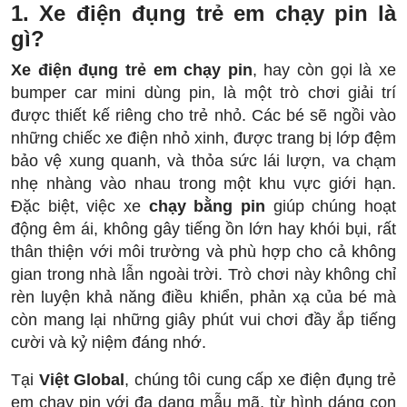
1. Xe điện đụng trẻ em chạy pin là
gì?
Xe điện đụng trẻ em chạy pin
, hay còn gọi là xe
bumper car mini dùng pin, là một trò chơi giải trí
được thiết kế riêng cho trẻ nhỏ. Các bé sẽ ngồi vào
những chiếc xe điện nhỏ xinh, được trang bị lớp đệm
bảo vệ xung quanh, và thỏa sức lái lượn, va chạm
nhẹ nhàng vào nhau trong một khu vực giới hạn.
Đặc biệt, việc xe
chạy bằng pin
giúp chúng hoạt
động êm ái, không gây tiếng ồn lớn hay khói bụi, rất
thân thiện với môi trường và phù hợp cho cả không
gian trong nhà lẫn ngoài trời. Trò chơi này không chỉ
rèn luyện khả năng điều khiển, phản xạ của bé mà
còn mang lại những giây phút vui chơi đầy ắp tiếng
cười và kỷ niệm đáng nhớ.
Tại
Việt Global
, chúng tôi cung cấp xe điện đụng trẻ
em chạy pin với đa dạng mẫu mã, từ hình dáng con