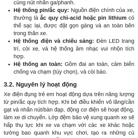
cùng nút nhấn ga/phanh.
Hệ thống pin/ắc quy:
Nguồn điện chính của xe,
thường là
ắc quy chì-acid hoặc pin lithium
có
thể sạc lại, được đặt gọn gàng và an toàn bên
trong thân xe.
Hệ thống điện và chiếu sáng:
Đèn LED trang
trí, còi xe, và hệ thống âm nhạc vui nhộn tích
hợp.
Hệ thống an toàn:
Gồm đai an toàn, cảm biến
chống va chạm (tùy chọn), và còi báo.
3.2. Nguyên lý hoạt động
Xe điện đụng trẻ em hoạt động dựa trên năng lượng
từ pin/ắc quy tích hợp. Khi bé điều khiển vô lăng/cần
gạt và nhấn nút/bàn đạp, động cơ điện sẽ hoạt động,
làm xe di chuyển. Lớp đệm bảo vệ xung quanh xe sẽ
hấp thụ lực khi xe va chạm với các xe khác hoặc
tường bao quanh khu vực chơi, tạo ra những cú