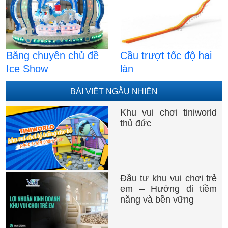
Băng chuyền chủ đề
Cầu trượt tốc độ hai
Ice Show
làn
BÀI VIẾT NGẪU NHIÊN
Khu vui chơi tiniworld
thủ đức
Đầu tư khu vui chơi trẻ
em – Hướng đi tiềm
năng và bền vững