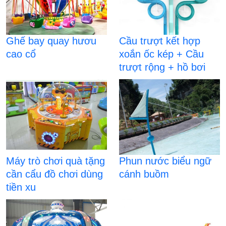
Ghế bay quay hươu
Cầu trượt kết hợp
cao cổ
xoắn ốc kép + Cầu
trượt rộng + hồ bơi
Máy trò chơi quà tặng
Phun nước biểu ngữ
cần cẩu đồ chơi dùng
cánh buồm
tiền xu