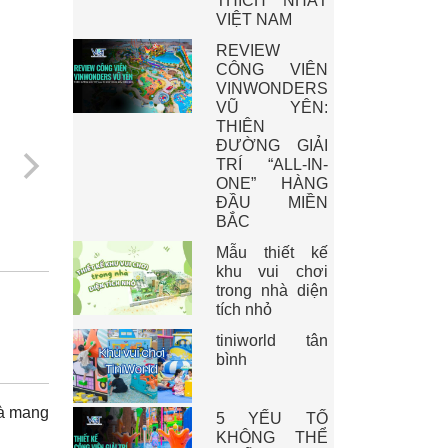
THÍCH NHẤT
VIỆT NAM
REVIEW
CÔNG VIÊN
VINWONDERS
VŨ YÊN:
THIÊN
ĐƯỜNG GIẢI
TRÍ “ALL-IN-
ONE” HÀNG
ĐẦU MIỀN
BẮC
Mẫu thiết kế
khu vui chơi
trong nhà diện
tích nhỏ
tiniworld tân
bình
và mang
5 YẾU TỐ
KHÔNG THỂ