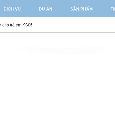
DỊCH VỤ
DỰ ÁN
SẢN PHẨM
T
h cho trẻ em KS06