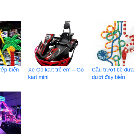
ướp biển
Xe Go kart trẻ em – Go
Cầu trượt bè đưa
kart mini
dưới đáy biển