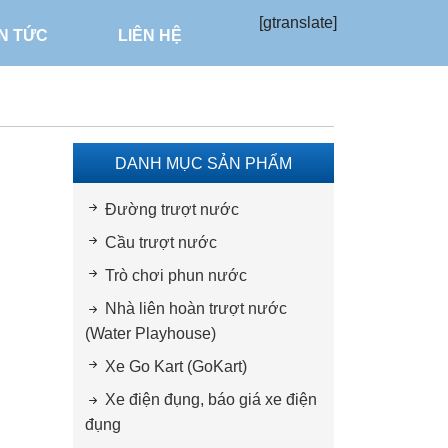
[gtranslate]
IN TỨC
LIÊN HỆ
DANH MỤC SẢN PHẨM
Đường trượt nước
Cầu trượt nước
Trò chơi phun nước
Nhà liên hoàn trượt nước
(Water Playhouse)
Xe Go Kart (GoKart)
Xe điện đụng, báo giá xe điện
đụng