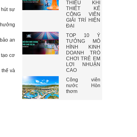
THIẾU KHI
THIẾT KẾ
 hút sự
CÔNG VIÊN
GIẢI TRÍ HIỆN
n hưởng
ĐẠI
TOP 10 Ý
 bảo an
TƯỞNG MÔ
HÌNH KINH
DOANH TRÒ
 tạo cơ
CHƠI TRẺ EM
LỢI NHUẬN
CAO
 thể và
Công viên
nước Hòn
thơm