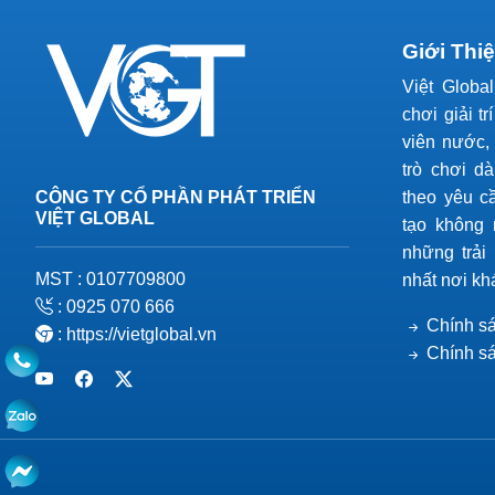
Giới Thi
Việt Globa
chơi giải tr
viên nước, 
trò chơi d
CÔNG TY CỔ PHẦN PHÁT TRIỂN
theo yêu c
VIỆT GLOBAL
tạo không 
những trải
MST : 0107709800
nhất nơi kh
: 0925 070 666
Chính sá
: https://vietglobal.vn
Chính s