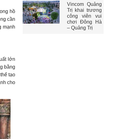
Vincom Quảng
Trị khai trương
rong hồ
công viên vui
ông cần
chơi Đông Hà
ng mạnh
– Quảng Trị
uất lớn
ng bằng
thể tạo
ành cho