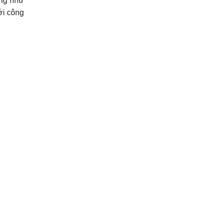
ũng như
với công