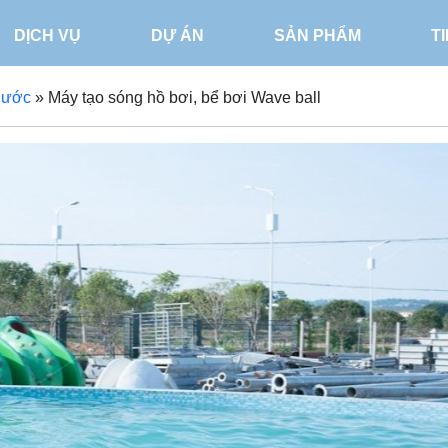
DỊCH VỤ
DỰ ÁN
SẢN PHẨM
T
 nước
»
Máy tạo sóng hồ bơi, bể bơi Wave ball