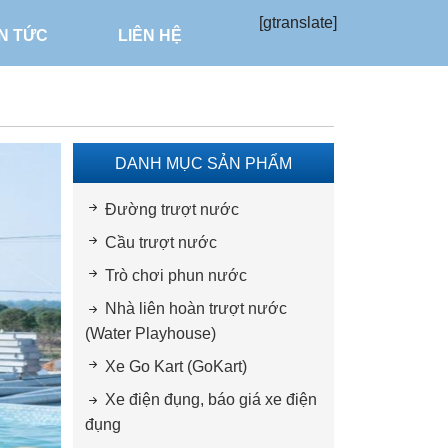
[gtranslate]
IN TỨC
LIÊN HỆ
DANH MỤC SẢN PHẨM
Đường trượt nước
Cầu trượt nước
Trò chơi phun nước
Nhà liên hoàn trượt nước
(Water Playhouse)
Xe Go Kart (GoKart)
Xe điện đụng, báo giá xe điện
đụng