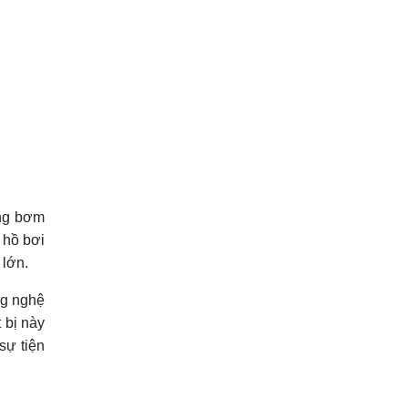
ống bơm
 hồ bơi
 lớn.
ng nghệ
 bị này
sự tiện