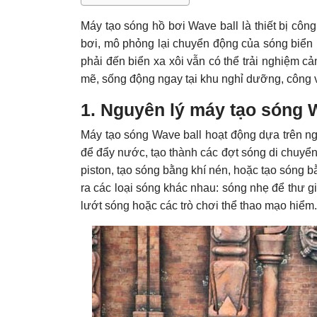
Máy tạo sóng hồ bơi Wave ball là thiết bị công
bơi, mô phỏng lại chuyển động của sóng biển
phải đến biển xa xôi vẫn có thể trải nghiệm c
mẽ, sống động ngay tại khu nghỉ dưỡng, công v
1. Nguyên lý máy tạo sóng 
Máy tạo sóng Wave ball hoạt động dựa trên ng
để đẩy nước, tạo thành các đợt sóng di chuyển
piston, tạo sóng bằng khí nén, hoặc tạo sóng b
ra các loại sóng khác nhau: sóng nhẹ để thư g
lướt sóng hoặc các trò chơi thể thao mạo hiểm.