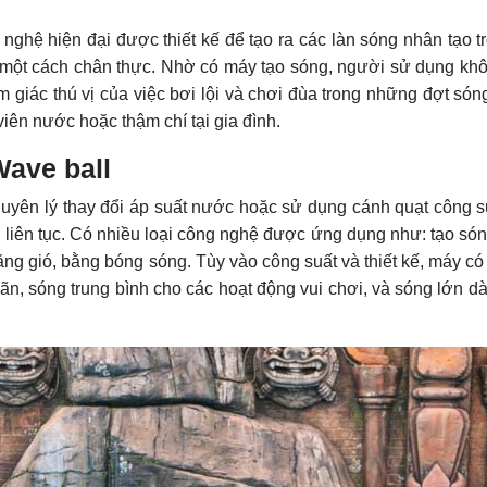
 nghệ hiện đại được thiết kế để tạo ra các làn sóng nhân tạo t
 một cách chân thực. Nhờ có máy tạo sóng, người sử dụng kh
ảm giác thú vị của việc bơi lội và chơi đùa trong những đợt só
iên nước hoặc thậm chí tại gia đình.
Wave ball
uyên lý thay đổi áp suất nước hoặc sử dụng cánh quạt công s
 liên tục. Có nhiều loại công nghệ được ứng dụng như: tạo só
ằng gió, bằng bóng sóng. Tùy vào công suất và thiết kế, máy có 
iãn, sóng trung bình cho các hoạt động vui chơi, và sóng lớn d