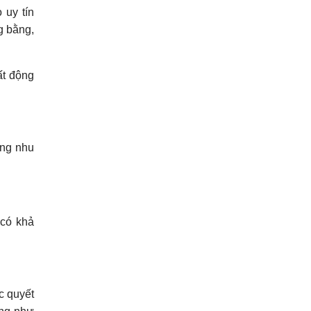
 uy tín
g bằng,
ất động
ừng nhu
 có khả
c quyết