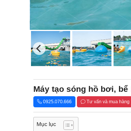
Máy tạo sóng hồ bơi, bể
0925.070.666
Tư vấn và mua hàng
Mục lục