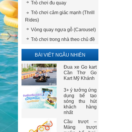
Trò chơi đu quay
Trò chơi cảm giác mạnh (Thrill
Rides)
Vòng quay ngựa gỗ (Carousel)
Trò chơi trong nhà theo chủ đề
BÀI VIẾT NGẪU NHIÊN
Đua xe Go kart
Cần Thơ Go
Kart Mỹ Khánh
3+ ý tưởng ứng
dụng bể tạo
sóng thu hút
khách hàng
nhất
Cầu trượt –
Máng trượt