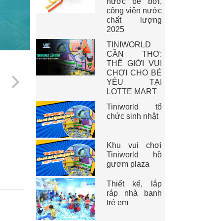
nước bể bơi,
công viên nước
chất lượng
2025
TINIWORLD
CẦN THƠ:
THẾ GIỚI VUI
CHƠI CHO BÉ
YÊU TẠI
LOTTE MART
Tiniworld tổ
chức sinh nhật
Khu vui chơi
Tiniworld hồ
gươm plaza
Thiết kế, lắp
ráp nhà banh
trẻ em