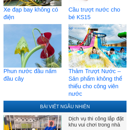
Xe đạp bay không có
Cầu trượt nước cho
điện
bé KS15
Phun nước đầu nấm
Thảm Trượt Nước –
đầu cây
Sản phẩm không thể
thiếu cho công viên
nước
BÀI VIẾT NGẪU NHIÊN
Dịch vụ thi công lắp đặt
khu vui chơi trong nhà