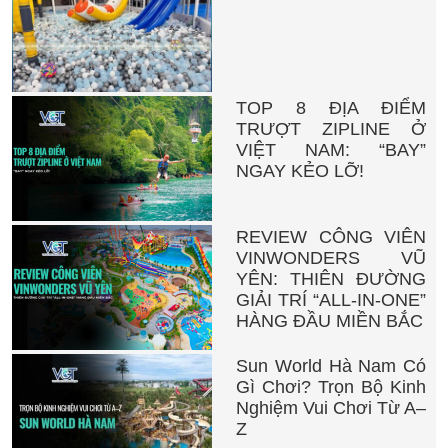
TOP 8 ĐỊA ĐIỂM
TRƯỢT ZIPLINE Ở
VIỆT NAM: “BAY”
NGAY KẺO LỠ!
REVIEW CÔNG VIÊN
VINWONDERS VŨ
YÊN: THIÊN ĐƯỜNG
GIẢI TRÍ “ALL-IN-ONE”
HÀNG ĐẦU MIỀN BẮC
Sun World Hà Nam Có
Gì Chơi? Trọn Bộ Kinh
Nghiệm Vui Chơi Từ A–
Z