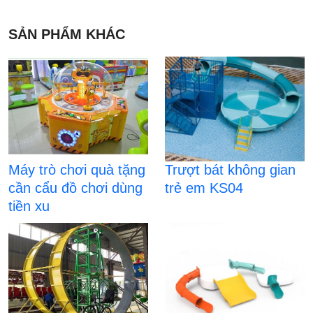
SẢN PHẨM KHÁC
Máy trò chơi quà tặng
Trượt bát không gian
cần cẩu đồ chơi dùng
trẻ em KS04
tiền xu