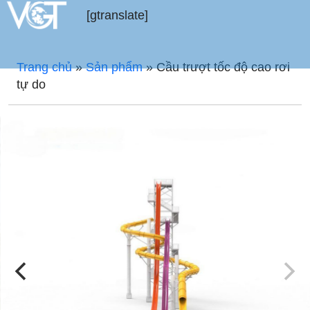
[gtranslate]
Trang chủ
»
Sản phẩm
»
Cầu trượt tốc độ cao rơi
tự do