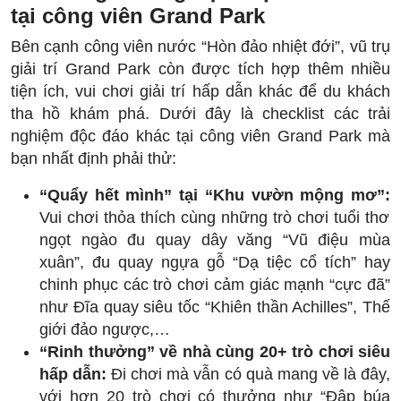
tại công viên Grand Park
Bên cạnh công viên nước “Hòn đảo nhiệt đới”, vũ trụ
giải trí Grand Park còn được tích hợp thêm nhiều
tiện ích, vui chơi giải trí hấp dẫn khác để du khách
tha hồ khám phá. Dưới đây là checklist các trải
nghiệm độc đáo khác tại công viên Grand Park mà
bạn nhất định phải thử:
“Quẩy hết mình” tại “Khu vườn mộng mơ”:
Vui chơi thỏa thích cùng những trò chơi tuổi thơ
ngọt ngào đu quay dây văng “Vũ điệu mùa
xuân”, đu quay ngựa gỗ “Dạ tiệc cổ tích” hay
chinh phục các trò chơi cảm giác mạnh “cực đã”
như Đĩa quay siêu tốc “Khiên thần Achilles”, Thế
giới đảo ngược,…
“Rinh thưởng” về nhà cùng 20+ trò chơi siêu
hấp dẫn:
Đi chơi mà vẫn có quà mang về là đây,
với hơn 20 trò chơi có thưởng như “Đập búa