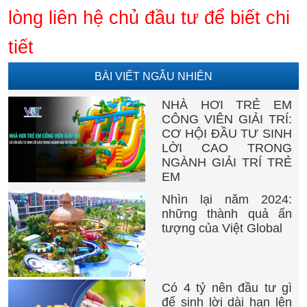
lòng liên hệ chủ đầu tư để biết chi
tiết
BÀI VIẾT NGẪU NHIÊN
NHÀ HƠI TRẺ EM
CÔNG VIÊN GIẢI TRÍ:
CƠ HỘI ĐẦU TƯ SINH
LỜI CAO TRONG
NGÀNH GIẢI TRÍ TRẺ
EM
Nhìn lại năm 2024:
những thành quả ấn
tượng của Việt Global
Có 4 tỷ nên đầu tư gì
để sinh lời dài hạn lên