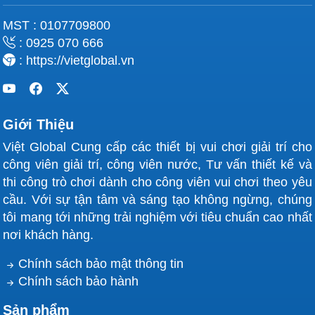
MST : 0107709800
: 0925 070 666
: https://vietglobal.vn
Giới Thiệu
Việt Global Cung cấp các thiết bị vui chơi giải trí cho
công viên giải trí, công viên nước, Tư vấn thiết kế và
thi công trò chơi dành cho công viên vui chơi theo yêu
cầu. Với sự tận tâm và sáng tạo không ngừng, chúng
tôi mang tới những trải nghiệm với tiêu chuẩn cao nhất
nơi khách hàng.
Chính sách bảo mật thông tin
Chính sách bảo hành
Sản phẩm