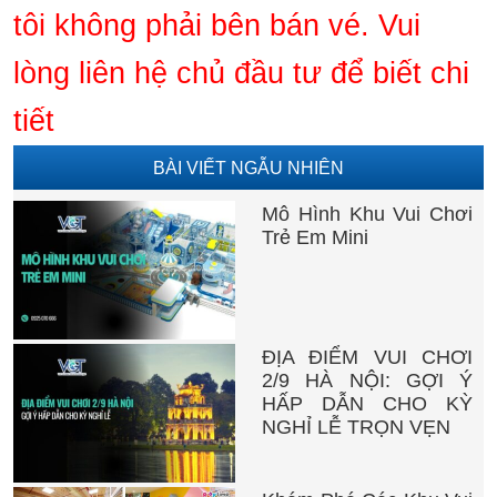
tôi không phải bên bán vé. Vui
lòng liên hệ chủ đầu tư để biết chi
tiết
BÀI VIẾT NGẪU NHIÊN
Mô Hình Khu Vui Chơi
Trẻ Em Mini
ĐỊA ĐIỂM VUI CHƠI
2/9 HÀ NỘI: GỢI Ý
HẤP DẪN CHO KỲ
NGHỈ LỄ TRỌN VẸN