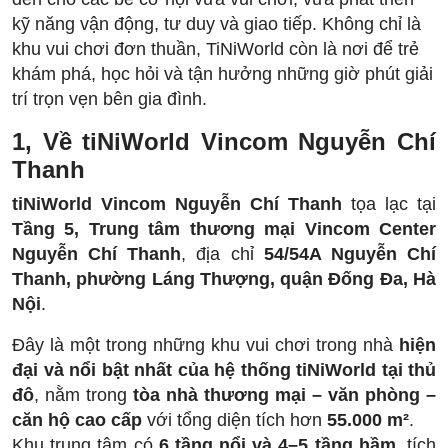
kỹ năng vận động, tư duy và giao tiếp. Không chỉ là
khu vui chơi đơn thuần, TiNiWorld còn là nơi để trẻ
khám phá, học hỏi và tận hưởng những giờ phút giải
trí trọn vẹn bên gia đình.
1, Về
tiNiWorld Vincom Nguyễn Chí
Thanh
tiNiWorld Vincom Nguyễn Chí Thanh
tọa lạc tại
Tầng 5, Trung tâm thương mại Vincom Center
Nguyễn Chí Thanh
, địa chỉ
54/54A Nguyễn Chí
Thanh, phường Láng Thượng, quận Đống Đa, Hà
Nội
.
Đây là một trong những khu vui chơi trong nhà
hiện
đại và nổi bật nhất của hệ thống tiNiWorld tại thủ
đô
, nằm trong
tòa nhà thương mại – văn phòng –
căn hộ cao cấp
với tổng diện tích hơn
55.000 m²
.
Khu trung tâm có
6 tầng nổi và 4–5 tầng hầm
, tích