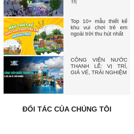
Trị
Top 10+ mẫu thiết kế
khu vui chơi trẻ em
ngoài trời thu hút nhất
CÔNG VIÊN NƯỚC
THANH LỄ: VỊ TRÍ,
GIÁ VÉ, TRẢI NGHIỆM
ĐỐI TÁC CỦA CHÚNG TÔI