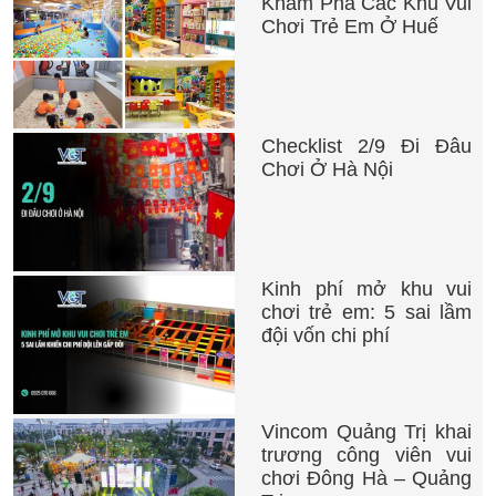
Khám Phá Các Khu Vui
Chơi Trẻ Em Ở Huế
Checklist 2/9 Đi Đâu
Chơi Ở Hà Nội
Kinh phí mở khu vui
chơi trẻ em: 5 sai lầm
đội vốn chi phí
Vincom Quảng Trị khai
trương công viên vui
chơi Đông Hà – Quảng