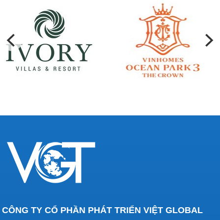
CÔNG TY CỔ PHẦN PHÁT TRIỂN VIỆT GLOBAL