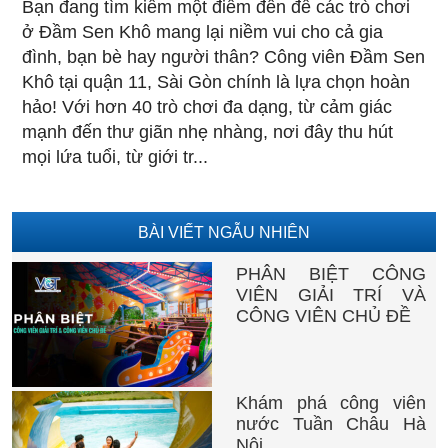
Bạn đang tìm kiếm một điểm đến để các trò chơi
ở Đầm Sen Khô mang lại niềm vui cho cả gia
đình, bạn bè hay người thân? Công viên Đầm Sen
Khô tại quận 11, Sài Gòn chính là lựa chọn hoàn
hảo! Với hơn 40 trò chơi đa dạng, từ cảm giác
mạnh đến thư giãn nhẹ nhàng, nơi đây thu hút
mọi lứa tuổi, từ giới tr...
BÀI VIẾT NGẪU NHIÊN
PHÂN BIỆT CÔNG
VIÊN GIẢI TRÍ VÀ
CÔNG VIÊN CHỦ ĐỀ
Khám phá công viên
nước Tuần Châu Hà
Nội