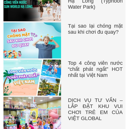
Hạ Long (Typhoon
Water Park)
Tại sao lại chóng mặt
sau khi chơi đu quay?
Top 4 công viên nước
“chất phát ngất” HOT
nhất tại Việt Nam
DỊCH VỤ TƯ VẤN –
LẮP ĐẶT KHU VUI
CHƠI TRẺ EM CỦA
VIỆT GLOBAL