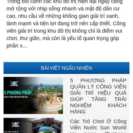
Trong bối cảnh các khu đô thị hiện đại ngày càng
mở rộng với nhịp sống nhanh và mật độ dân cư
cao, nhu cầu về những không gian giải trí xanh,
lành mạnh và tiện lợi đang trở nên cấp thiết. Công
viên giải trí trong khu đô thị không chỉ là điểm vui
chơi, thư giãn, mà còn là yếu tố quan trọng góp
phần x...
BÀI VIẾT NGẪU NHIÊN
5 PHƯƠNG PHÁP
QUẢN LÝ CÔNG VIÊN
GIẢI TRÍ HIỆU QUẢ
GIÚP TĂNG TRẢI
NGHIỆM KHÁCH
HÀNG
Các Trò Chơi Ở Công
Viên Nước Sun World