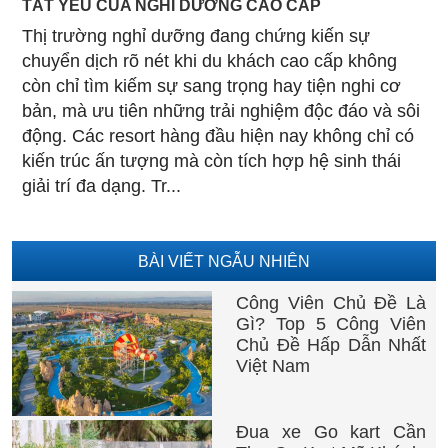
TẤT YẾU CỦA NGHỈ DƯỠNG CAO CẤP
Thị trường nghỉ dưỡng đang chứng kiến sự
chuyển dịch rõ nét khi du khách cao cấp không
còn chỉ tìm kiếm sự sang trọng hay tiện nghi cơ
bản, mà ưu tiên những trải nghiệm độc đáo và sôi
động. Các resort hàng đầu hiện nay không chỉ có
kiến trúc ấn tượng mà còn tích hợp hệ sinh thái
giải trí đa dạng. Tr...
BÀI VIẾT NGẪU NHIÊN
Công Viên Chủ Đề Là
Gì? Top 5 Công Viên
Chủ Đề Hấp Dẫn Nhất
Việt Nam
Đua xe Go kart Cần